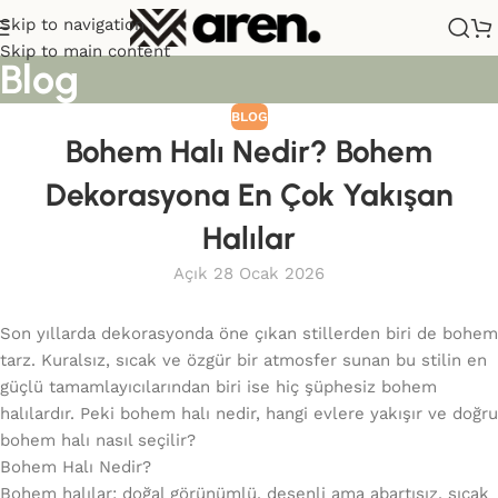
Skip to navigation
Sana özel hoş geldin hediyemiz
Skip to main content
Blog
var!
BLOG
Hemen üye ol, ilk siparişinde
%10 indirim
fırsatını yakala.
Bohem Halı Nedir? Bohem
Dekorasyona En Çok Yakışan
Halılar
Açık 28 Ocak 2026
Son yıllarda dekorasyonda öne çıkan stillerden biri de bohem
tarz. Kuralsız, sıcak ve özgür bir atmosfer sunan bu stilin en
güçlü tamamlayıcılarından biri ise hiç şüphesiz bohem
halılardır. Peki bohem halı nedir, hangi evlere yakışır ve doğru
bohem halı nasıl seçilir?
Bohem Halı Nedir?
Bohem halılar; doğal görünümlü, desenli ama abartısız, sıcak