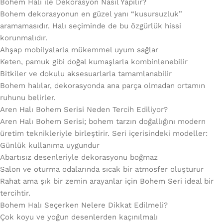
Bohem Halı ile Dekorasyon Nasıl Yapılır?
Bohem dekorasyonun en güzel yanı “kusursuzluk”
aramamasıdır. Halı seçiminde de bu özgürlük hissi
korunmalıdır.
Ahşap mobilyalarla mükemmel uyum sağlar
Keten, pamuk gibi doğal kumaşlarla kombinlenebilir
Bitkiler ve dokulu aksesuarlarla tamamlanabilir
Bohem halılar, dekorasyonda ana parça olmadan ortamın
ruhunu belirler.
Aren Halı Bohem Serisi Neden Tercih Ediliyor?
Aren Halı Bohem Serisi; bohem tarzın doğallığını modern
üretim teknikleriyle birleştirir. Seri içerisindeki modeller:
Günlük kullanıma uygundur
Abartısız desenleriyle dekorasyonu boğmaz
Salon ve oturma odalarında sıcak bir atmosfer oluşturur
Rahat ama şık bir zemin arayanlar için Bohem Seri ideal bir
tercihtir.
Bohem Halı Seçerken Nelere Dikkat Edilmeli?
Çok koyu ve yoğun desenlerden kaçınılmalı