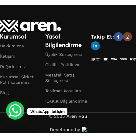
Kurumsal
Yasal
Takip Et:
Bilgilendirme
Hakkımızda
Üyelik Sözleşmesi
İletişim
Gizlilik Politikası
Değerlerimiz
Mesafeli Satış
Kurumsal Şirket
Sözleşmesi
Politikalarımız
Teslimat Koşulları
Blog
K.V.K.K Bilgilendirme
WhatsApp İletişim
© 2025
Aren Halı
Developed by