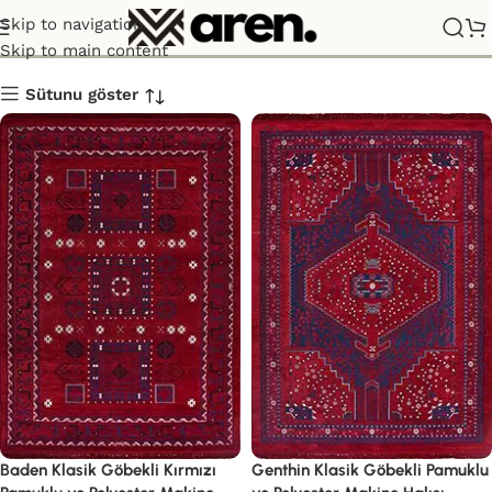
Etnik Serisi
Skip to navigation
Sana özel hoş geldin hediyemiz
Skip to main content
var!
Sütunu göster
Hemen üye ol, ilk siparişinde
%10 indirim
fırsatını yakala.
Baden Klasik Göbekli Kırmızı
Genthin Klasik Göbekli Pamuklu