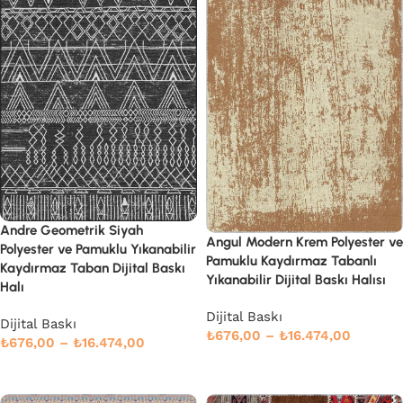
Andre Geometrik Siyah
Angul Modern Krem Polyester ve
Polyester ve Pamuklu Yıkanabilir
Pamuklu Kaydırmaz Tabanlı
Kaydırmaz Taban Dijital Baskı
Yıkanabilir Dijital Baskı Halısı
Halı
Dijital Baskı
Dijital Baskı
₺
676,00
–
₺
16.474,00
₺
676,00
–
₺
16.474,00
Devamını oku
Seçenekler