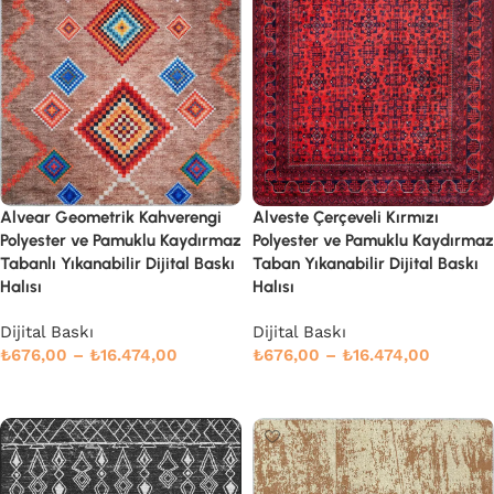
Alvear Geometrik Kahverengi
Alveste Çerçeveli Kırmızı
Polyester ve Pamuklu Kaydırmaz
Polyester ve Pamuklu Kaydırmaz
Tabanlı Yıkanabilir Dijital Baskı
Taban Yıkanabilir Dijital Baskı
Halısı
Halısı
Dijital Baskı
Dijital Baskı
₺
676,00
–
₺
16.474,00
₺
676,00
–
₺
16.474,00
Devamını oku
Seçenekler