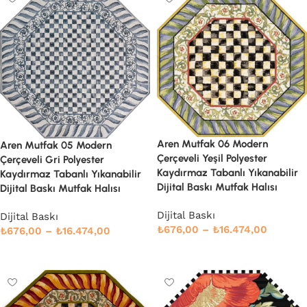
Aren Mutfak 06 Modern
Aren Mutfak 05 Modern
Çerçeveli Yeşil Polyester
Çerçeveli Gri Polyester
Kaydırmaz Tabanlı Yıkanabilir
Kaydırmaz Tabanlı Yıkanabilir
Dijital Baskı Mutfak Halısı
Dijital Baskı Mutfak Halısı
Dijital Baskı
Dijital Baskı
₺
676,00
–
₺
16.474,00
₺
676,00
–
₺
16.474,00
Seçenekler
Devamını oku