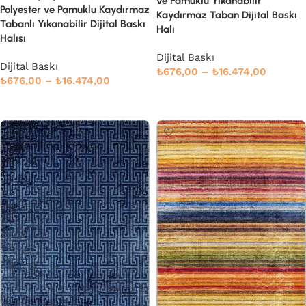
ve Pamuklu Yıkanabilir
Polyester ve Pamuklu Kaydırmaz
Kaydırmaz Taban Dijital Baskı
Tabanlı Yıkanabilir Dijital Baskı
Halı
Halısı
Dijital Baskı
Dijital Baskı
₺
676,00
–
₺
16.474,00
₺
676,00
–
₺
16.474,00
Seçenekler
Seçenekler