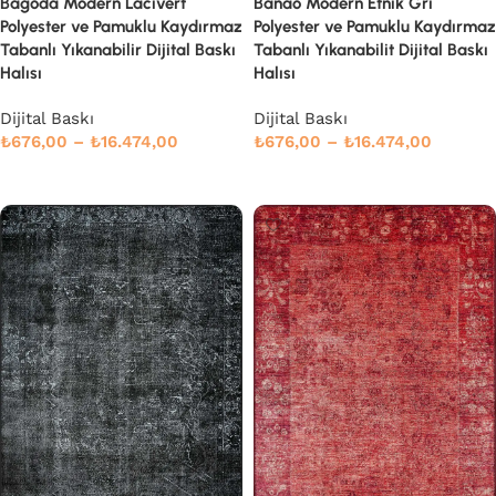
Bagoda Modern Lacivert
Banao Modern Etnik Gri
Polyester ve Pamuklu Kaydırmaz
Polyester ve Pamuklu Kaydırmaz
Tabanlı Yıkanabilir Dijital Baskı
Tabanlı Yıkanabilit Dijital Baskı
Halısı
Halısı
Dijital Baskı
Dijital Baskı
₺
676,00
–
₺
16.474,00
₺
676,00
–
₺
16.474,00
Devamını oku
Devamını oku