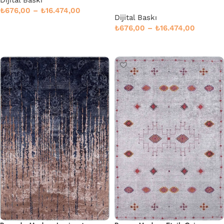
Dijital Baskı
₺
676,00
–
₺
16.474,00
Dijital Baskı
Seçenekler
₺
676,00
–
₺
16.474,00
Devamını oku