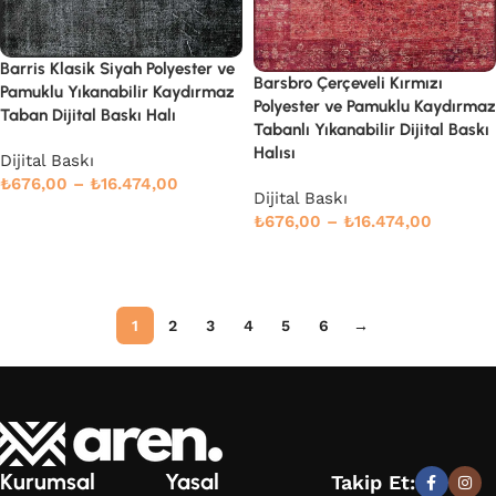
Barris Klasik Siyah Polyester ve
Barsbro Çerçeveli Kırmızı
Pamuklu Yıkanabilir Kaydırmaz
Polyester ve Pamuklu Kaydırmaz
Taban Dijital Baskı Halı
Tabanlı Yıkanabilir Dijital Baskı
Halısı
Dijital Baskı
₺
676,00
–
₺
16.474,00
Dijital Baskı
Seçenekler
₺
676,00
–
₺
16.474,00
Devamını oku
1
2
3
4
5
6
→
Kurumsal
Yasal
Takip Et: