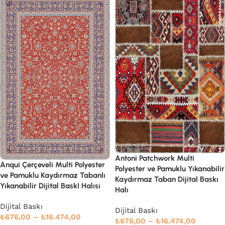
Antoni Patchwork Multi
Anqui Çerçeveli Multi Polyester
Polyester ve Pamuklu Yıkanabilir
ve Pamuklu Kaydırmaz Tabanlı
Kaydırmaz Taban Dijital Baskı
Yıkanabilir Dijital BaskI Halısı
Halı
Dijital Baskı
Dijital Baskı
₺
676,00
–
₺
16.474,00
₺
676,00
–
₺
16.474,00