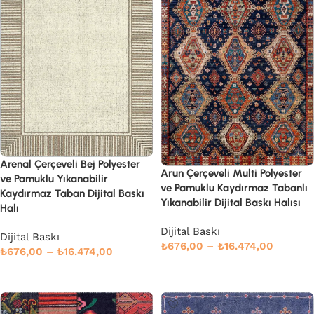
Arenal Çerçeveli Bej Polyester
Arun Çerçeveli Multi Polyester
ve Pamuklu Yıkanabilir
ve Pamuklu Kaydırmaz Tabanlı
Kaydırmaz Taban Dijital Baskı
Yıkanabilir Dijital Baskı Halısı
Halı
Dijital Baskı
Dijital Baskı
₺
676,00
–
₺
16.474,00
₺
676,00
–
₺
16.474,00
Devamını oku
Seçenekler