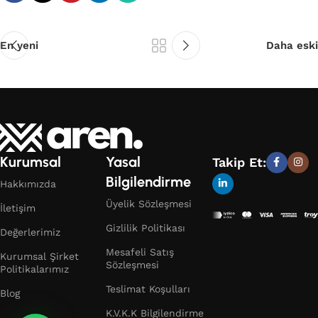
En yeni
Daha eski
Kurumsal
Yasal
Takip Et:
Bilgilendirme
Hakkımızda
Üyelik Sözleşmesi
İletişim
Gizlilik Politikası
Değerlerimiz
Mesafeli Satış
Kurumsal Şirket
Sözleşmesi
Politikalarımız
Teslimat Koşulları
Blog
K.V.K.K Bilgilendirme