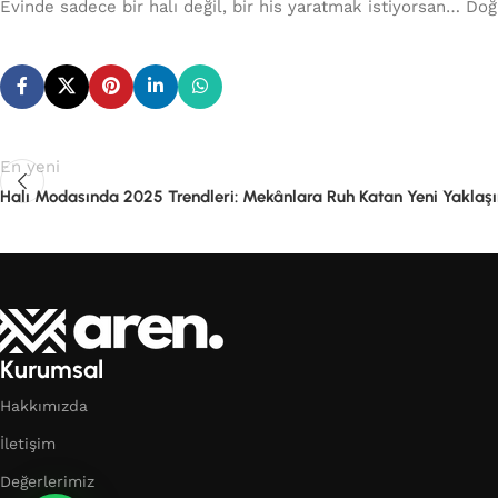
Evinde sadece bir halı değil, bir his yaratmak istiyorsan… Doğr
En yeni
Halı Modasında 2025 Trendleri: Mekânlara Ruh Katan Yeni Yaklaş
Kurumsal
Hakkımızda
İletişim
Değerlerimiz