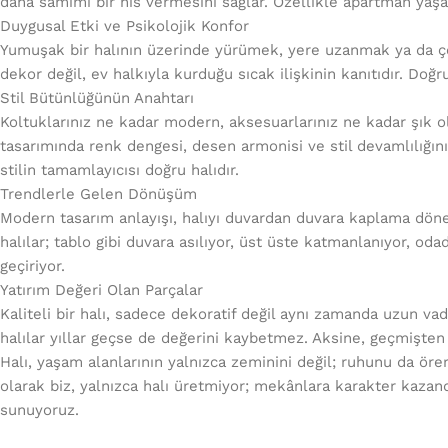
daha samimi bir his vermesini sağlar. Özellikle apartman yaşa
Duygusal Etki ve Psikolojik Konfor
Yumuşak bir halının üzerinde yürümek, yere uzanmak ya da ç
dekor değil, ev halkıyla kurduğu sıcak ilişkinin kanıtıdır. Doğr
Stil Bütünlüğünün Anahtarı
Koltuklarınız ne kadar modern, aksesuarlarınız ne kadar şık o
tasarımında renk dengesi, desen armonisi ve stil devamlılığını
stilin tamamlayıcısı doğru halıdır.
Trendlerle Gelen Dönüşüm
Modern tasarım anlayışı, halıyı duvardan duvara kaplama döne
halılar; tablo gibi duvara asılıyor, üst üste katmanlanıyor, o
geçiriyor.
Yatırım Değeri Olan Parçalar
Kaliteli bir halı, sadece dekoratif değil aynı zamanda uzun vad
halılar yıllar geçse de değerini kaybetmez. Aksine, geçmişten g
Halı, yaşam alanlarının yalnızca zeminini değil; ruhunu da örer.
olarak biz, yalnızca halı üretmiyor; mekânlara karakter kazand
sunuyoruz.