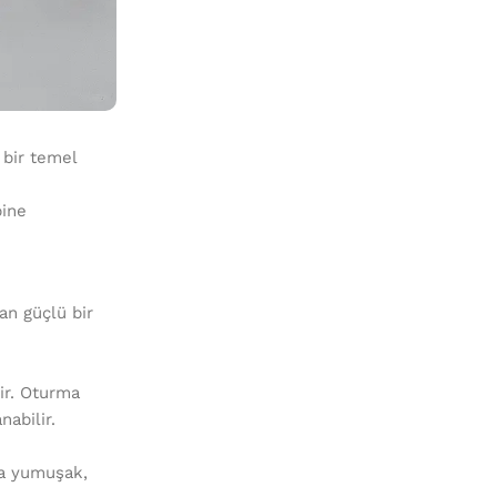
 bir temel
bine
tan güçlü bir
ir. Oturma
nabilir.
ha yumuşak,