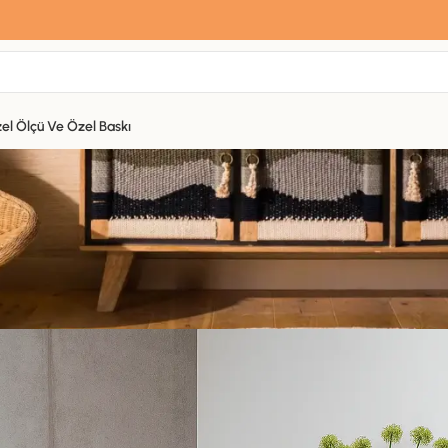
Sana özel hoş geldin hediyemiz var
Hemen üye ol, ilk siparişinde
%10 indirim
fırsatını yakala.
el Ölçü Ve Özel Baskı
BLOG
Alanlarında Halının Dönüştürücü Güc
k 29 Temmuz 2025