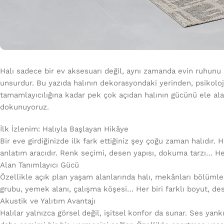
Halı sadece bir ev aksesuarı değil, aynı zamanda evin ruhunu ş
unsurdur. Bu yazıda halının dekorasyondaki yerinden, psikoloji
tamamlayıcılığına kadar pek çok açıdan halının gücünü ele ala
dokunuyoruz.
İlk İzlenim: Halıyla Başlayan Hikâye
Bir eve girdiğinizde ilk fark ettiğiniz şey çoğu zaman halıdır. H
anlatım aracıdır. Renk seçimi, desen yapısı, dokuma tarzı… Her d
Alan Tanımlayıcı Gücü
Özellikle açık plan yaşam alanlarında halı, mekânları bölüm
grubu, yemek alanı, çalışma köşesi… Her biri farklı boyut, dese
Akustik ve Yalıtım Avantajı
Halılar yalnızca görsel değil, işitsel konfor da sunar. Ses y