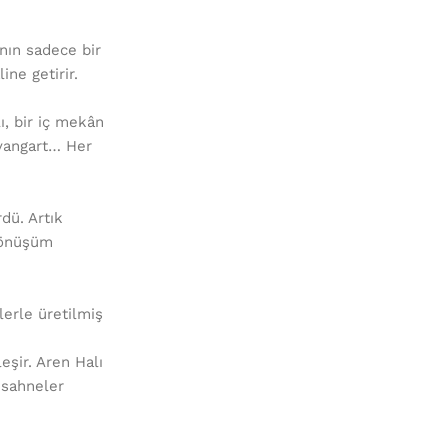
nın sadece bir
ine getirir.
ı, bir iç mekân
avangart… Her
dü. Artık
 dönüşüm
lerle üretilmiş
eşir. Aren Halı
 sahneler