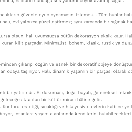
mında, halıların sunduğu ses yalıtımı büyük avantaj sağlar.
ocukların güvenle oyun oynamasını izlemek… Tüm bunlar halı
u halı, evi yalnızca güzelleştirmez; aynı zamanda bir sığınak hal
lursa olsun, halı uyumsuzsa bütün dekorasyon eksik kalır. Hal
 kuran kilit parçadır. Minimalist, bohem, klasik, rustik ya da 
minden çıkarıp, özgün ve esnek bir dekoratif objeye dönüştür
dadan odaya taşınıyor. Halı, dinamik yaşamın bir parçası olarak
eli bir yatırımdır. El dokuması, doğal boyalı, geleneksel teknik
eleceğe aktarılan bir kültür mirası hâline gelir.
 Konforu, estetiği, sıcaklığı ve hikâyesiyle evlerin kalbine yerl
ırıyor, insanlara yaşam alanlarında kendilerini bulabilecekleri