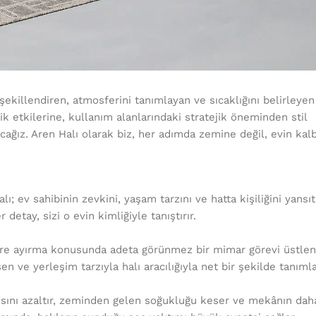
ekillendiren, atmosferini tanımlayan ve sıcaklığını belirleyen
k etkilerine, kullanım alanlarındaki stratejik öneminden stil
cağız. Aren Halı olarak biz, her adımda zemine değil, evin kal
alı; ev sahibinin zevkini, yaşam tarzını ve hatta kişiliğini yansı
etay, sizi o evin kimliğiyle tanıştırır.
lere ayırma konusunda adeta görünmez bir mimar görevi üstlen
n ve yerleşim tarzıyla halı aracılığıyla net bir şekilde tanımla
ankısını azaltır, zeminden gelen soğukluğu keser ve mekânın da