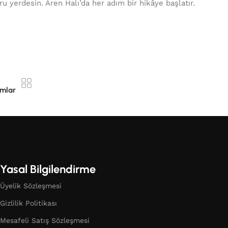
u yerdesin. Aren Halı’da her adım bir hikâye başlatır.
ımlar
Yasal Bilgilendirme
Üyelik Sözleşmesi
Gizlilik Politikası
Mesafeli Satış Sözleşmesi