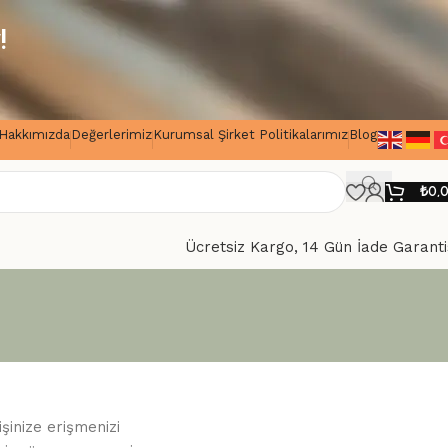
!
Hakkımızda
Değerlerimiz
Kurumsal Şirket Politikalarımız
Blog
₺
0,
Ücretsiz Kargo, 14 Gün İade Garanti
inize erişmenizi