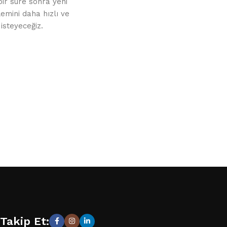
 bir süre sonra yeni
emini daha hızlı ve
 isteyeceğiz.
Takip Et: