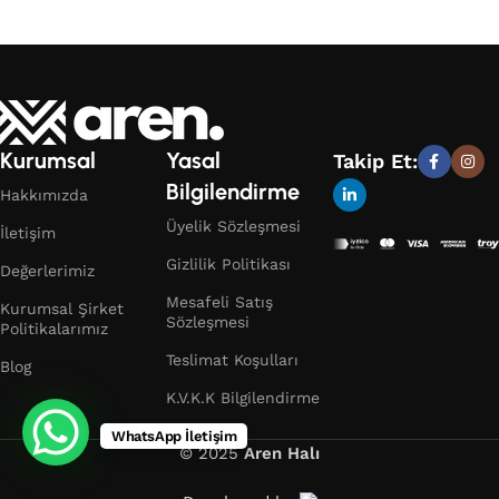
Kurumsal
Yasal
Takip Et:
Bilgilendirme
Hakkımızda
Üyelik Sözleşmesi
İletişim
Gizlilik Politikası
Değerlerimiz
Mesafeli Satış
Kurumsal Şirket
Sözleşmesi
Politikalarımız
Teslimat Koşulları
Blog
K.V.K.K Bilgilendirme
WhatsApp İletişim
© 2025
Aren Halı