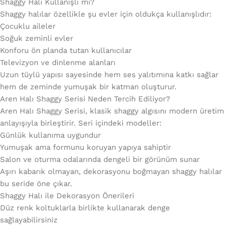
Shaggy Halı Kullanışlı mı?
Shaggy halılar özellikle şu evler için oldukça kullanışlıdır:
Çocuklu aileler
Soğuk zeminli evler
Konforu ön planda tutan kullanıcılar
Televizyon ve dinlenme alanları
Uzun tüylü yapısı sayesinde hem ses yalıtımına katkı sağlar
hem de zeminde yumuşak bir katman oluşturur.
Aren Halı Shaggy Serisi Neden Tercih Ediliyor?
Aren Halı Shaggy Serisi, klasik shaggy algısını modern üretim
anlayışıyla birleştirir. Seri içindeki modeller:
Günlük kullanıma uygundur
Yumuşak ama formunu koruyan yapıya sahiptir
Salon ve oturma odalarında dengeli bir görünüm sunar
Aşırı kabarık olmayan, dekorasyonu boğmayan shaggy halılar
bu seride öne çıkar.
Shaggy Halı ile Dekorasyon Önerileri
Düz renk koltuklarla birlikte kullanarak denge
sağlayabilirsiniz