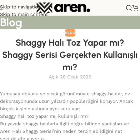
Skip to navigation
Sana özel hoş geldin hediyemiz
Skip to main content
Blog
var!
BLOG
Hemen üye ol, ilk siparişinde
%10 indirim
fırsatını yakala.
Shaggy Halı Toz Yapar mı?
Shaggy Serisi Gerçekten Kullanışlı
mı?
Açık 28 Ocak 2026
Yumuşak dokusu ve sıcak görünümüyle shaggy halılar, ev
dekorasyonunda uzun yıllardır popülerliğini koruyor. Ancak
birçok kişinin aklında aynı soru var:
Shaggy halı toz yapar mı, kullanışlı mı?
Bu yazıda shaggy halılarla ilgili doğru bilinen yanlışları ve
Aren Halı Shaggy Serisi’nin neden tercih edildiğini net
şekilde ele alıyoruz.