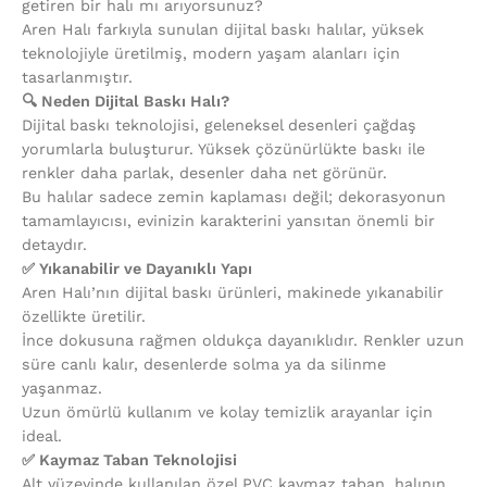
getiren bir halı mı arıyorsunuz?
Aren Halı farkıyla sunulan dijital baskı halılar, yüksek
teknolojiyle üretilmiş, modern yaşam alanları için
tasarlanmıştır.
🔍 Neden Dijital Baskı Halı?
Dijital baskı teknolojisi, geleneksel desenleri çağdaş
yorumlarla buluşturur. Yüksek çözünürlükte baskı ile
renkler daha parlak, desenler daha net görünür.
Bu halılar sadece zemin kaplaması değil; dekorasyonun
tamamlayıcısı, evinizin karakterini yansıtan önemli bir
detaydır.
✅ Yıkanabilir ve Dayanıklı Yapı
Aren Halı’nın dijital baskı ürünleri, makinede yıkanabilir
özellikte üretilir.
İnce dokusuna rağmen oldukça dayanıklıdır. Renkler uzun
süre canlı kalır, desenlerde solma ya da silinme
yaşanmaz.
Uzun ömürlü kullanım ve kolay temizlik arayanlar için
ideal.
✅ Kaymaz Taban Teknolojisi
Alt yüzeyinde kullanılan özel PVC kaymaz taban, halının