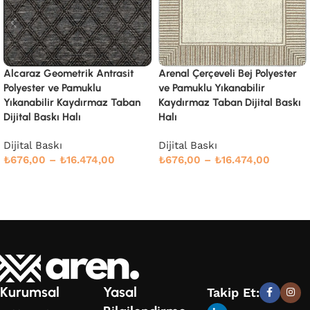
Arenal Çerçeveli Bej Polyester
Badal Çerçeveli Gri Polyester
ve Pamuklu Yıkanabilir
ve Pamuklu Yıkanabilir
Kaydırmaz Taban Dijital Baskı
Kaydırmaz Taban Dijital Baskı
Halı
Halı
Dijital Baskı
Dijital Baskı
₺
676,00
–
₺
16.474,00
₺
676,00
–
₺
16.474,00
Seçenekler
Seçenekler
Kurumsal
Yasal
Takip Et: