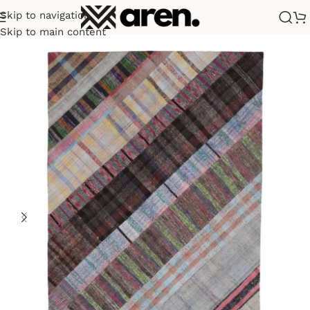
Skip to navigation
Sana özel hoş geldin hediyemiz
Ana Sayfa
Kilim
Skip to main content
var!
Hemen üye ol, ilk siparişinde
%10 indirim
fırsatını yakala.