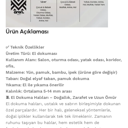
Ürün Açıklaması
✅ Teknik Özellikler
Üretim Türü: El dokuması
Kullanım Alanı: Salon, oturma odası, yatak odası, koridor,
ofis,
Malzeme: Yün, pamuk, bambu, ipek (ürüne göre değişir)
Taban: Doğal elyaf taban, pamuk dokuma
Yıkama: El ile yıkama önerilir
Kalınlık: Ortalama 5-14 mm arası
🧵 El Dokuma Halıları – Doğallık, Zarafet ve Uzun Ömür
El dokuma halıları, ustalık ve sabrın birleşimiyle dokunan
özel parçalardır. Her bir halı, geleneksel yöntemlerle,
doğal iplikler kullanılarak tek tek ilmeklenir. Zamanın
ruhunu taşıyan bu halılar, hem estetik hem de