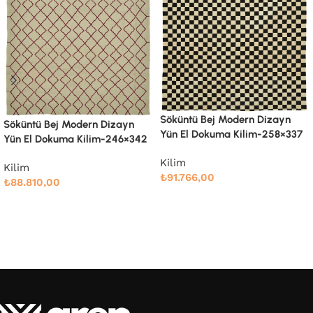
Söküntü Bej Modern Dizayn
Söküntü Bej Modern Dizayn
Yün El Dokuma Kilim-260×334
Yün El Dokuma Kilim-258×337
Kilim
Kilim
₺
91.661,00
₺
91.766,00
Devamını oku
Devamını oku