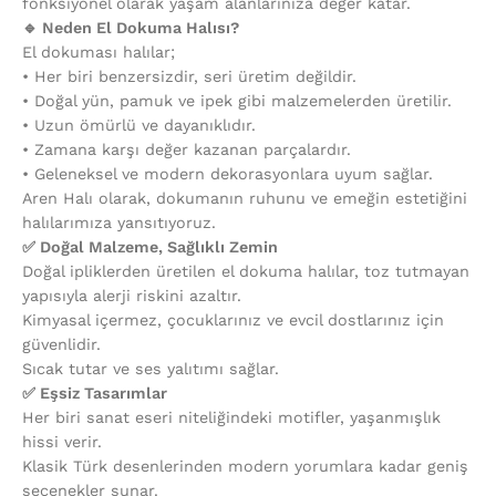
fonksiyonel olarak yaşam alanlarınıza değer katar.
🔹 Neden El Dokuma Halısı?
El dokuması halılar;
•⁠ ⁠Her biri benzersizdir, seri üretim değildir.
•⁠ ⁠Doğal yün, pamuk ve ipek gibi malzemelerden üretilir.
•⁠ ⁠Uzun ömürlü ve dayanıklıdır.
•⁠ ⁠Zamana karşı değer kazanan parçalardır.
•⁠ ⁠Geleneksel ve modern dekorasyonlara uyum sağlar.
Aren Halı olarak, dokumanın ruhunu ve emeğin estetiğini
halılarımıza yansıtıyoruz.
✅ Doğal Malzeme, Sağlıklı Zemin
Doğal ipliklerden üretilen el dokuma halılar, toz tutmayan
yapısıyla alerji riskini azaltır.
Kimyasal içermez, çocuklarınız ve evcil dostlarınız için
güvenlidir.
Sıcak tutar ve ses yalıtımı sağlar.
✅ Eşsiz Tasarımlar
Her biri sanat eseri niteliğindeki motifler, yaşanmışlık
hissi verir.
Klasik Türk desenlerinden modern yorumlara kadar geniş
seçenekler sunar.