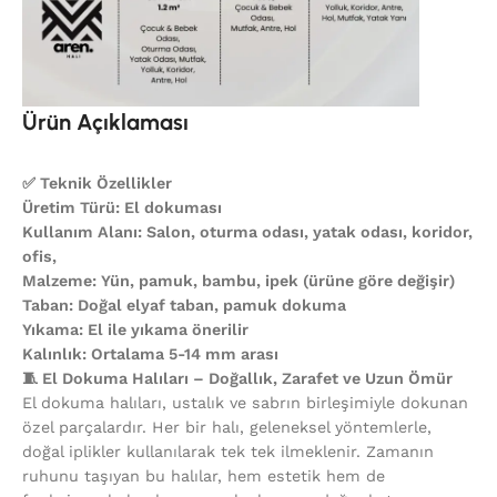
Ürün Açıklaması
✅ Teknik Özellikler
Üretim Türü: El dokuması
Kullanım Alanı: Salon, oturma odası, yatak odası, koridor,
ofis,
Malzeme: Yün, pamuk, bambu, ipek (ürüne göre değişir)
Taban: Doğal elyaf taban, pamuk dokuma
Yıkama: El ile yıkama önerilir
Kalınlık: Ortalama 5-14 mm arası
🧵 El Dokuma Halıları – Doğallık, Zarafet ve Uzun Ömür
El dokuma halıları, ustalık ve sabrın birleşimiyle dokunan
özel parçalardır. Her bir halı, geleneksel yöntemlerle,
doğal iplikler kullanılarak tek tek ilmeklenir. Zamanın
ruhunu taşıyan bu halılar, hem estetik hem de