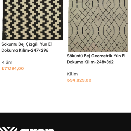
Söküntü Bej Modern Dizayn
Yün El Dokuma Kilim-247×303
Söküntü Bej Geometrik Yün El
Dokuma Kilim-248×362
Kilim
₺
78.989,00
Kilim
Devamını oku
₺
94.829,00
Devamını oku