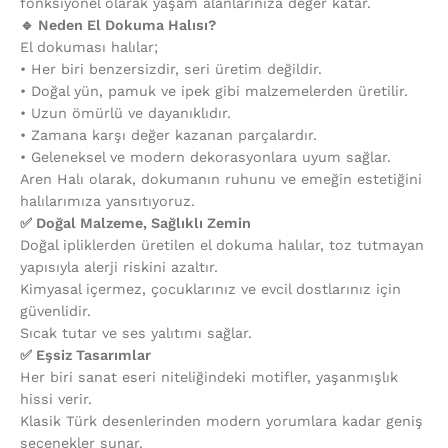
fonksiyonel olarak yaşam alanlarınıza değer katar.
🔹 Neden El Dokuma Halısı?
El dokuması halılar;
•⁠ ⁠Her biri benzersizdir, seri üretim değildir.
•⁠ ⁠Doğal yün, pamuk ve ipek gibi malzemelerden üretilir.
•⁠ ⁠Uzun ömürlü ve dayanıklıdır.
•⁠ ⁠Zamana karşı değer kazanan parçalardır.
•⁠ ⁠Geleneksel ve modern dekorasyonlara uyum sağlar.
Aren Halı olarak, dokumanın ruhunu ve emeğin estetiğini
halılarımıza yansıtıyoruz.
✅ Doğal Malzeme, Sağlıklı Zemin
Doğal ipliklerden üretilen el dokuma halılar, toz tutmayan
yapısıyla alerji riskini azaltır.
Kimyasal içermez, çocuklarınız ve evcil dostlarınız için
güvenlidir.
Sıcak tutar ve ses yalıtımı sağlar.
✅ Eşsiz Tasarımlar
Her biri sanat eseri niteliğindeki motifler, yaşanmışlık
hissi verir.
Klasik Türk desenlerinden modern yorumlara kadar geniş
seçenekler sunar.