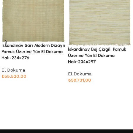
n
İskandinav Bej Çizgili Pamuk
İskandinav Bej Çizgili Pamuk
Üzerine Yün El Dokuma
Üzerine Yün El Dokuma
Halı-234×297
Halı-245×290
El Dokuma
El Dokuma
₺
59.731,00
₺
61.106,00
Devamını oku
Devamını oku