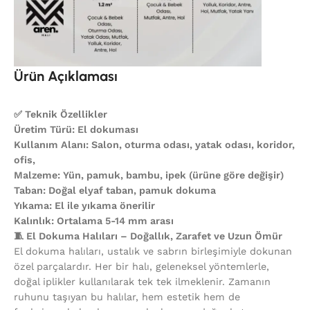
Ürün Açıklaması
✅ Teknik Özellikler
Üretim Türü: El dokuması
Kullanım Alanı: Salon, oturma odası, yatak odası, koridor,
ofis,
Malzeme: Yün, pamuk, bambu, ipek (ürüne göre değişir)
Taban: Doğal elyaf taban, pamuk dokuma
Yıkama: El ile yıkama önerilir
Kalınlık: Ortalama 5-14 mm arası
🧵 El Dokuma Halıları – Doğallık, Zarafet ve Uzun Ömür
El dokuma halıları, ustalık ve sabrın birleşimiyle dokunan
özel parçalardır. Her bir halı, geleneksel yöntemlerle,
doğal iplikler kullanılarak tek tek ilmeklenir. Zamanın
ruhunu taşıyan bu halılar, hem estetik hem de