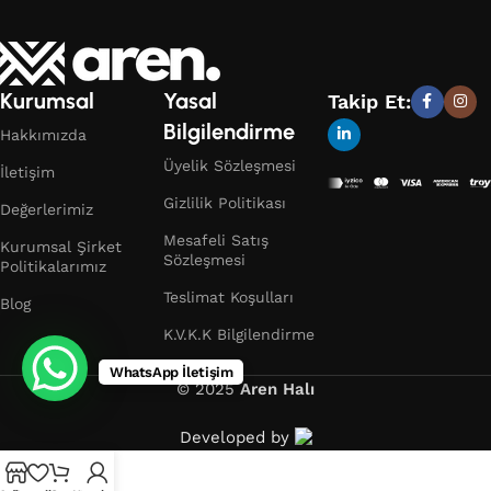
Kurumsal
Yasal
Takip Et:
Bilgilendirme
Hakkımızda
Üyelik Sözleşmesi
İletişim
Gizlilik Politikası
Değerlerimiz
Mesafeli Satış
Kurumsal Şirket
Sözleşmesi
Politikalarımız
Teslimat Koşulları
Blog
K.V.K.K Bilgilendirme
WhatsApp İletişim
© 2025
Aren Halı
Developed by