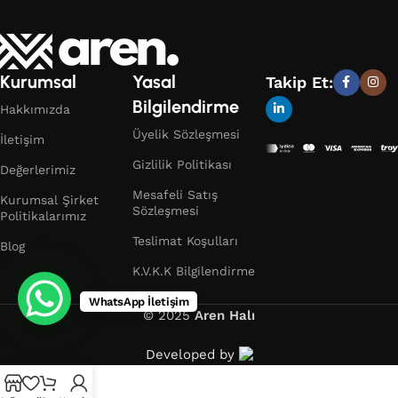
Kurumsal
Yasal
Takip Et:
Bilgilendirme
Hakkımızda
Üyelik Sözleşmesi
İletişim
Gizlilik Politikası
Değerlerimiz
Mesafeli Satış
Kurumsal Şirket
Sözleşmesi
Politikalarımız
Teslimat Koşulları
Blog
K.V.K.K Bilgilendirme
WhatsApp İletişim
© 2025
Aren Halı
Developed by