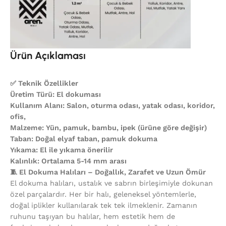
Ürün Açıklaması
✅ Teknik Özellikler
Üretim Türü: El dokuması
Kullanım Alanı: Salon, oturma odası, yatak odası, koridor,
ofis,
Malzeme: Yün, pamuk, bambu, ipek (ürüne göre değişir)
Taban: Doğal elyaf taban, pamuk dokuma
Yıkama: El ile yıkama önerilir
Kalınlık: Ortalama 5-14 mm arası
🧵 El Dokuma Halıları – Doğallık, Zarafet ve Uzun Ömür
El dokuma halıları, ustalık ve sabrın birleşimiyle dokunan
özel parçalardır. Her bir halı, geleneksel yöntemlerle,
doğal iplikler kullanılarak tek tek ilmeklenir. Zamanın
ruhunu taşıyan bu halılar, hem estetik hem de