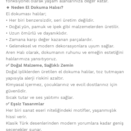
fonksiyonel olarak yaşam alanlarınıza değer katar.
🔹 Neden El Dokuma Halısı?
El dokuması halılar;
•⁠ ⁠Her biri benzersizdir, seri üretim değildir.
•⁠ ⁠Doğal yün, pamuk ve ipek gibi malzemelerden üretilir.
•⁠ ⁠Uzun ömürlü ve dayanıklıdır.
•⁠ ⁠Zamana karşı değer kazanan parçalardır.
•⁠ ⁠Geleneksel ve modern dekorasyonlara uyum sağlar.
Aren Halı olarak, dokumanın ruhunu ve emeğin estetiğini
halılarımıza yansıtıyoruz.
✅ Doğal Malzeme, Sağlıklı Zemin
Doğal ipliklerden üretilen el dokuma halılar, toz tutmayan
yapısıyla alerji riskini azaltır.
Kimyasal içermez, çocuklarınız ve evcil dostlarınız için
güvenlidir.
Sıcak tutar ve ses yalıtımı sağlar.
✅ Eşsiz Tasarımlar
Her biri sanat eseri niteliğindeki motifler, yaşanmışlık
hissi verir.
Klasik Türk desenlerinden modern yorumlara kadar geniş
seçenekler sunar.