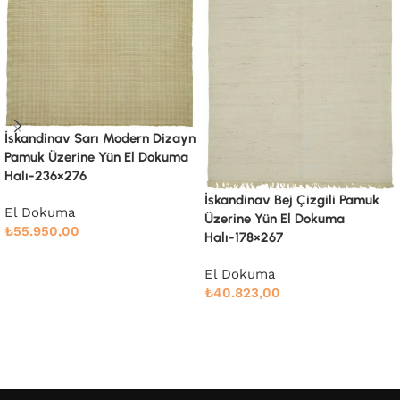
İskandinav Bej Çizgili Pamuk
Üzerine Yün El Dokuma
Halı-244×290
El Dokuma
İskandinav Bej Çizgili Pamuk
₺
60.848,00
Üzerine Yün El Dokuma
Halı-178×267
Devamını oku
El Dokuma
₺
40.823,00
Devamını oku