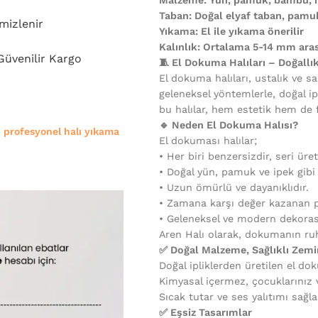
Taban: Doğal elyaf taban, pam
mizlenir
Yıkama: El ile yıkama önerilir
Kalınlık: Ortalama 5-14 mm aras
 Güvenilir Kargo
🧵 El Dokuma Halıları – Doğallı
El dokuma halıları, ustalık ve sa
geleneksel yöntemlerle, doğal ip
bu halılar, hem estetik hem de 
🔹 Neden El Dokuma Halısı?
e
profesyonel halı yıkama
El dokuması halılar;
•⁠ ⁠Her biri benzersizdir, seri üre
•⁠ ⁠Doğal yün, pamuk ve ipek gib
•⁠ ⁠Uzun ömürlü ve dayanıklıdır.
•⁠ ⁠Zamana karşı değer kazanan p
•⁠ ⁠Geleneksel ve modern dekora
Aren Halı olarak, dokumanın ruh
✅ Doğal Malzeme, Sağlıklı Zemi
Doğal ipliklerden üretilen el dok
Kimyasal içermez, çocuklarınız ve
Sıcak tutar ve ses yalıtımı sağla
✅ Eşsiz Tasarımlar