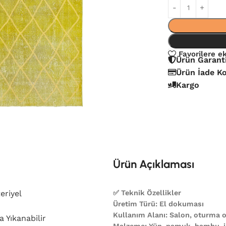
Favorilere e
Ürün Garant
Ürün İade Ko
Kargo
Ürün Açıklaması
eriyel
✅ Teknik Özellikler
Üretim Türü: El dokuması
Kullanım Alanı: Salon, oturma od
 Yıkanabilir
Malzeme: Yün, pamuk, bambu, ip