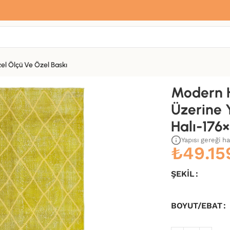
Sana özel hoş geldin hediyemiz var
Hemen üye ol, ilk siparişinde
%10 indirim
fırsatını yakala.
el Ölçü Ve Özel Baskı
n El Dokuma Halı-176×288
Modern H
Üzerine 
Halı-176
Yapısı gereği h
₺
49.15
ŞEKIL
BOYUT/EBAT