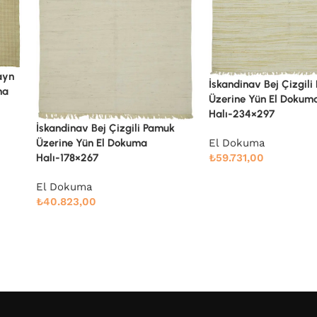
İskandinav Bej Çizgil
İskandinav Bej Çizgili Pamuk
Üzerine Yün El Dokum
Üzerine Yün El Dokuma
Halı-237×288
Halı-234×297
k
El Dokuma
El Dokuma
₺
58.700,00
₺
59.731,00