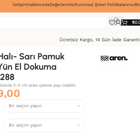
İletişim
Hakkımızda
Değerlerimiz
Kurumsal Şirket Politikalarımız
Bl
!
₺
0,
Ücretsiz Kargo, 14 Gün İade Garanti
alı- Sarı Pamuk
Yün El Dokuma
×288
alılarda 3-5 cm arası çekme payı olabilir.
9,00