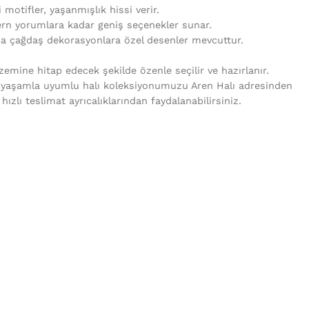
i motifler, yaşanmışlık hissi verir.
rn yorumlara kadar geniş seçenekler sunar.
da çağdaş dekorasyonlara özel desenler mevcuttur.
mine hitap edecek şekilde özenle seçilir ve hazırlanır.
 yaşamla uyumlu halı koleksiyonumuzu Aren Halı adresinden
e hızlı teslimat ayrıcalıklarından faydalanabilirsiniz.