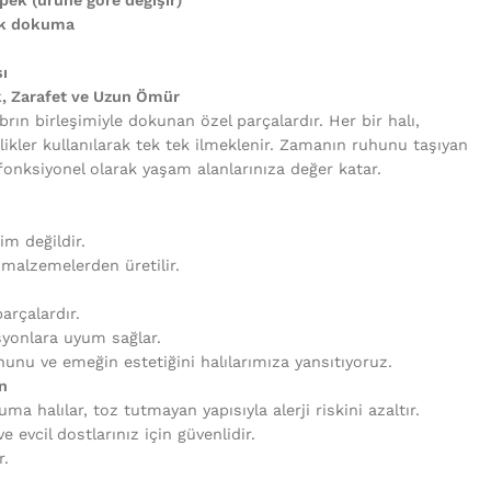
uk dokuma
ı
k, Zarafet ve Uzun Ömür
brın birleşimiyle dokunan özel parçalardır. Her bir halı,
likler kullanılarak tek tek ilmeklenir. Zamanın ruhunu taşıyan
fonksiyonel olarak yaşam alanlarınıza değer katar.
tim değildir.
i malzemelerden üretilir.
arçalardır.
syonlara uyum sağlar.
unu ve emeğin estetiğini halılarımıza yansıtıyoruz.
n
uma halılar, toz tutmayan yapısıyla alerji riskini azaltır.
 evcil dostlarınız için güvenlidir.
r.