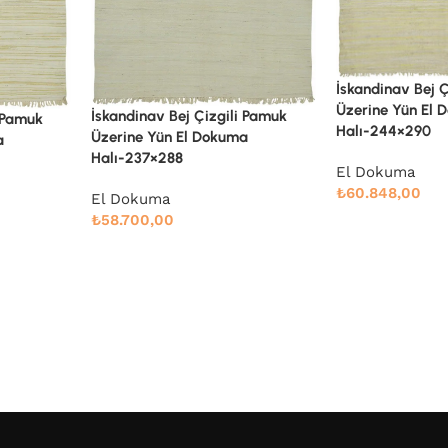
İskandinav Bej Çizgili Pamuk
İskandinav Bej Ç
Üzerine Yün El Dokuma
Üzerine Yün El 
i Pamuk
Halı-244×290
Halı-264×287
a
El Dokuma
El Dokuma
₺
60.848,00
₺
65.146,00