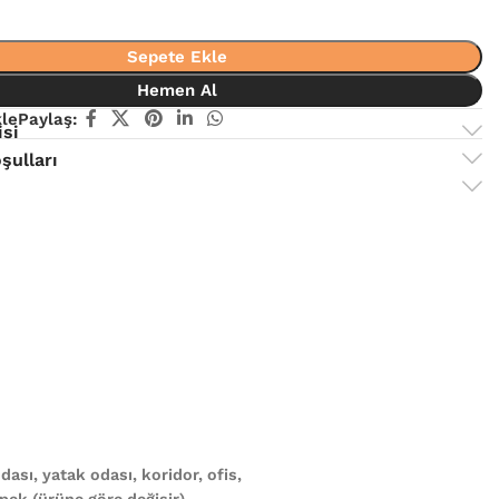
Sepete Ekle
Hemen Al
kle
Paylaş:
isi
şulları
ası, yatak odası, koridor, ofis,
ek (ürüne göre değişir)