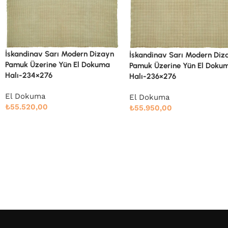
İskandinav Sarı Modern Dizayn
Pamuk Üzerine Yün El Dokuma
Halı-236×276
İskandinav Bej Çizgili Pamu
El Dokuma
Üzerine Yün El Dokuma
₺
55.950,00
Halı-178×267
El Dokuma
₺
40.823,00