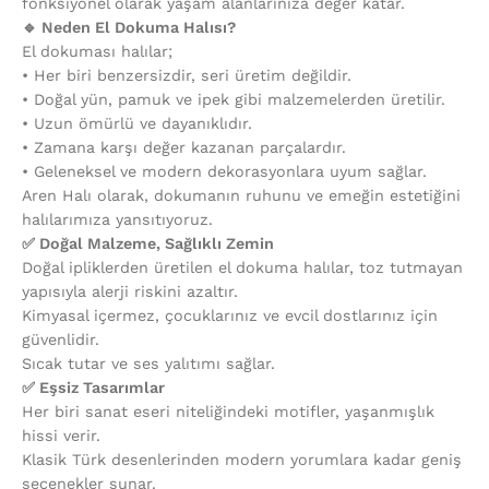
fonksiyonel olarak yaşam alanlarınıza değer katar.
🔹 Neden El Dokuma Halısı?
El dokuması halılar;
•⁠ ⁠Her biri benzersizdir, seri üretim değildir.
•⁠ ⁠Doğal yün, pamuk ve ipek gibi malzemelerden üretilir.
•⁠ ⁠Uzun ömürlü ve dayanıklıdır.
•⁠ ⁠Zamana karşı değer kazanan parçalardır.
•⁠ ⁠Geleneksel ve modern dekorasyonlara uyum sağlar.
Aren Halı olarak, dokumanın ruhunu ve emeğin estetiğini
halılarımıza yansıtıyoruz.
✅ Doğal Malzeme, Sağlıklı Zemin
Doğal ipliklerden üretilen el dokuma halılar, toz tutmayan
yapısıyla alerji riskini azaltır.
Kimyasal içermez, çocuklarınız ve evcil dostlarınız için
güvenlidir.
Sıcak tutar ve ses yalıtımı sağlar.
✅ Eşsiz Tasarımlar
Her biri sanat eseri niteliğindeki motifler, yaşanmışlık
hissi verir.
Klasik Türk desenlerinden modern yorumlara kadar geniş
seçenekler sunar.