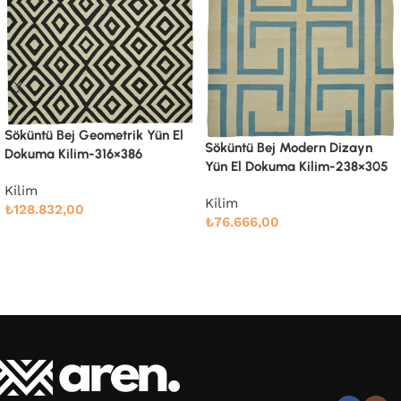
Söküntü Bej Modern Dizayn
Söküntü Bej Modern Dizayn
Yün El Dokuma Kilim-238×305
Yün El Dokuma Kilim-258×337
Kilim
Kilim
₺
76.666,00
₺
91.766,00
Devamını oku
Devamını oku