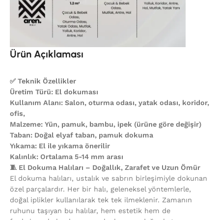
Ürün Açıklaması
✅ Teknik Özellikler
Üretim Türü: El dokuması
Kullanım Alanı: Salon, oturma odası, yatak odası, koridor,
ofis,
Malzeme: Yün, pamuk, bambu, ipek (ürüne göre değişir)
Taban: Doğal elyaf taban, pamuk dokuma
Yıkama: El ile yıkama önerilir
Kalınlık: Ortalama 5-14 mm arası
🧵 El Dokuma Halıları – Doğallık, Zarafet ve Uzun Ömür
El dokuma halıları, ustalık ve sabrın birleşimiyle dokunan
özel parçalardır. Her bir halı, geleneksel yöntemlerle,
doğal iplikler kullanılarak tek tek ilmeklenir. Zamanın
ruhunu taşıyan bu halılar, hem estetik hem de