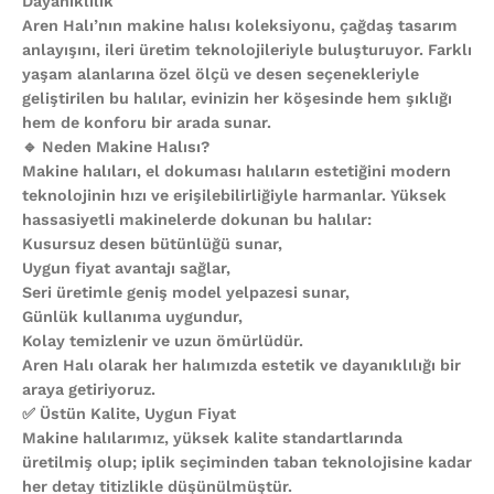
Dayanıklılık
Aren Halı’nın makine halısı koleksiyonu, çağdaş tasarım
anlayışını, ileri üretim teknolojileriyle buluşturuyor. Farklı
yaşam alanlarına özel ölçü ve desen seçenekleriyle
geliştirilen bu halılar, evinizin her köşesinde hem şıklığı
hem de konforu bir arada sunar.
🔹 Neden Makine Halısı?
Makine halıları, el dokuması halıların estetiğini modern
teknolojinin hızı ve erişilebilirliğiyle harmanlar. Yüksek
hassasiyetli makinelerde dokunan bu halılar:
Kusursuz desen bütünlüğü sunar,
Uygun fiyat avantajı sağlar,
Seri üretimle geniş model yelpazesi sunar,
Günlük kullanıma uygundur,
Kolay temizlenir ve uzun ömürlüdür.
Aren Halı olarak her halımızda estetik ve dayanıklılığı bir
araya getiriyoruz.
✅ Üstün Kalite, Uygun Fiyat
Makine halılarımız, yüksek kalite standartlarında
üretilmiş olup; iplik seçiminden taban teknolojisine kadar
her detay titizlikle düşünülmüştür.