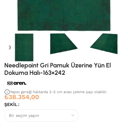
Needlepoint Gri Pamuk Üzerine Yün El
Dokuma Halı-163×242
Yapısı gereği halılarda 3-5 cm arası çekme payı olabilir.
₺
38.354,00
ŞEKIL