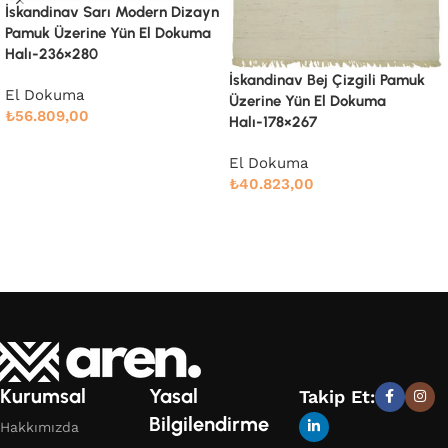
İskandinav Bej Çizgili Pamuk
Üzerine Yün El Dokuma
Halı-234×297
İskandinav Bej Çizgili Pamuk
Üzerine Yün El Dokuma
El Dokuma
Halı-178×267
₺
59.731,00
Devamını oku
El Dokuma
₺
40.823,00
Devamını oku
Kurumsal
Yasal
Takip Et:
Bilgilendirme
Hakkımızda