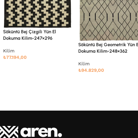
Söküntü Bej Modern Dizayn
Söküntü Bej Geometrik Yün El
El Dokuma Kilim-246×342
Dokuma Kilim-248×362
Kilim
Kilim
₺
88.810,00
₺
94.829,00