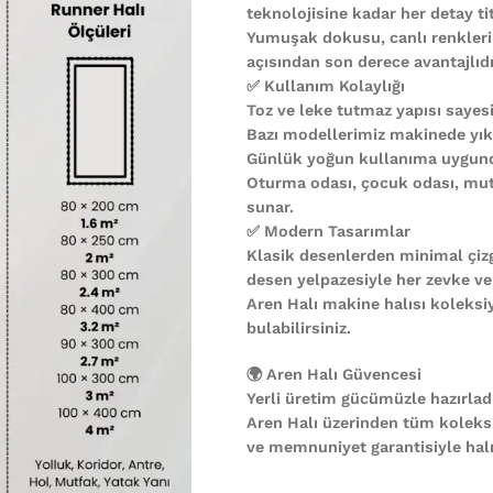
teknolojisine kadar her detay ti
Yumuşak dokusu, canlı renkleri
açısından son derece avantajlıdı
✅ Kullanım Kolaylığı
Toz ve leke tutmaz yapısı sayesi
Bazı modellerimiz makinede yıkan
Günlük yoğun kullanıma uygund
Oturma odası, çocuk odası, mutf
sunar.
✅ Modern Tasarımlar
Klasik desenlerden minimal çiz
desen yelpazesiyle her zevke ve
Aren Halı makine halısı koleks
bulabilirsiniz.
🌍 Aren Halı Güvencesi
Yerli üretim gücümüzle hazırladı
Aren Halı üzerinden tüm koleks
ve memnuniyet garantisiyle halın