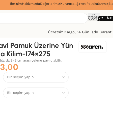
İletişim
Hakkımızda
Değerlerimiz
Kurumsal Şirket Politikalarımız
Bl
!
₺
0,
Ücretsiz Kargo, 14 Gün İade Garanti
vi Pamuk Üzerine Yün
a Kilim-174×275
alılarda 3-5 cm arası çekme payı olabilir.
3,00