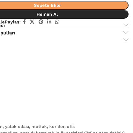
Sepete Ekle
Hemen Al
kle
Paylaş:
isi
şulları
, yatak odası, mutfak, koridor, ofis
propilen, pamuk karışımlı iplik çeşitleri (ürüne göre değişir)