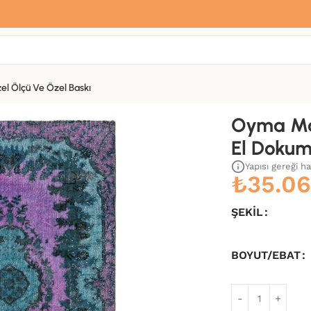
Sana özel hoş geldin hediyemiz var
Hemen üye ol, ilk siparişinde
%10 indirim
fırsatını yakala.
el Ölçü Ve Özel Baskı
Kilim-174×275
Oyma Ma
El Dokum
Yapısı gereği h
₺
35.06
ŞEKIL
BOYUT/EBAT