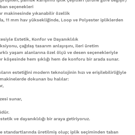
ban seçenekleri
r makinesinde yıkanabilir özellik
nda, 11 mm hav yüksekliğinde, Loop ve Polyester ipliklerden
tesiyle Estetik, Konfor ve Dayanıklılık
ksiyonu, çağdaş tasarım anlayışını, ileri üretim
arklı yaşam alanlarına özel ölçü ve desen seçenekleriyle
n her köşesinde hem şıklığı hem de konforu bir arada sunar.
ların estetiğini modern teknolojinin hızı ve erişilebilirliğiyle
 makinelerde dokunan bu halılar:
r,
zesi sunar,
üdür.
tetik ve dayanıklılığı bir araya getiriyoruz.
te standartlarında üretilmiş olup; iplik seçiminden taban