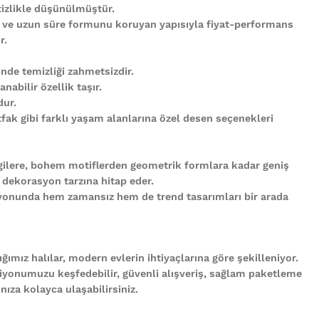
tizlikle düşünülmüştür.
 ve uzun süre formunu koruyan yapısıyla fiyat-performans
r.
nde temizliği zahmetsizdir.
abilir özellik taşır.
ur.
ak gibi farklı yaşam alanlarına özel desen seçenekleri
gilere, bohem motiflerden geometrik formlara kadar geniş
 dekorasyon tarzına hitap eder.
iyonunda hem zamansız hem de trend tasarımları bir arada
ğımız halılar, modern evlerin ihtiyaçlarına göre şekilleniyor.
iyonumuzu keşfedebilir, güvenli alışveriş, sağlam paketleme
ıza kolayca ulaşabilirsiniz.