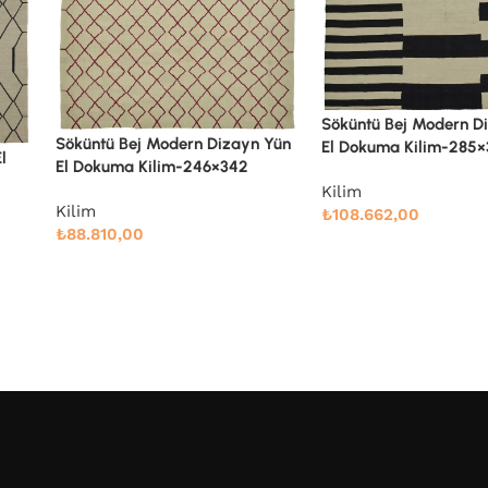
Söküntü Bej Modern Dizayn Yün
Söküntü Gri Çizgili Yü
 Yün
El Dokuma Kilim-285×361
Dokuma Kilim-275×36
Kilim
Kilim
₺
108.662,00
₺
106.339,00