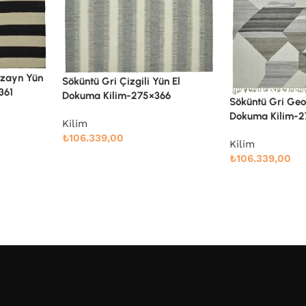
n El
Söküntü Mavi Çiz
6
Söküntü Gri Geometrik Yün El
Dokuma Kilim-2
Dokuma Kilim-275×366
Kilim
Kilim
₺
85.536,00
₺
106.339,00