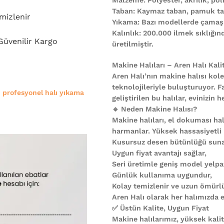
Taban: Kaymaz taban, pamuk ta
mizlenir
Yıkama: Bazı modellerde çamaşı
Kalınlık: 200.000 ilmek sıklığı
 Güvenilir Kargo
üretilmiştir.
Makine Halıları – Aren Halı Kali
Aren Halı’nın makine halısı kole
teknolojileriyle buluşturuyor. F
e
profesyonel halı yıkama
geliştirilen bu halılar, evinizi
🔹 Neden Makine Halısı?
Makine halıları, el dokuması halı
harmanlar. Yüksek hassasiyetli
Kusursuz desen bütünlüğü suna
Uygun fiyat avantajı sağlar,
Seri üretimle geniş model yelpa
Günlük kullanıma uygundur,
Kolay temizlenir ve uzun ömürl
Aren Halı olarak her halımızda es
✅ Üstün Kalite, Uygun Fiyat
Makine halılarımız, yüksek kali