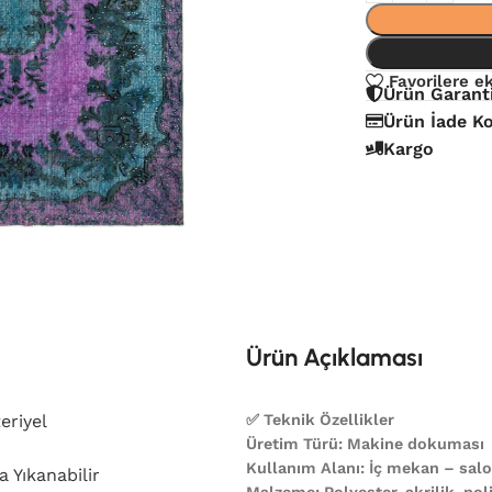
Favorilere e
Ürün Garant
Ürün İade Ko
Kargo
Ürün Açıklaması
eriyel
✅ Teknik Özellikler
Üretim Türü: Makine dokuması
Kullanım Alanı: İç mekan – salon
 Yıkanabilir
Malzeme: Polyester, akrilik, poli