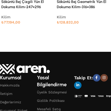
Söküntü Bej Geometrik Yün El
Söküntü Bej Modern Dizayn
Dokuma Kilim-316×386
Yün El Dokuma Kilim-258×337
Kilim
Kilim
₺
128.832,00
₺
91.766,00
Devamını oku
Devamını oku
Kurumsal
Yasal
Takip Et:
Bilgilendirme
Hakkımızda
Üyelik Sözleşmesi
İletişim
Gizlilik Politikası
Değerlerimiz
Mesafeli Satış
Kurumsal Şirket