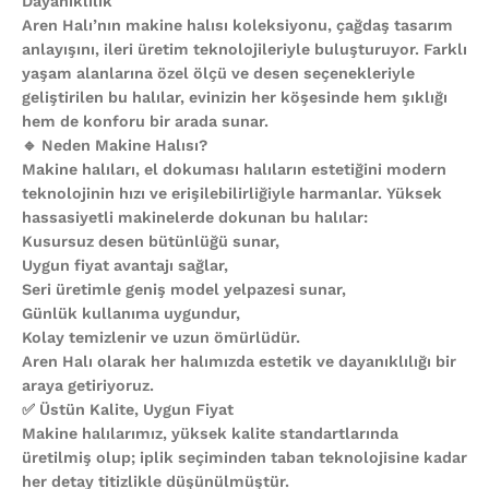
Dayanıklılık
Aren Halı’nın makine halısı koleksiyonu, çağdaş tasarım
anlayışını, ileri üretim teknolojileriyle buluşturuyor. Farklı
yaşam alanlarına özel ölçü ve desen seçenekleriyle
geliştirilen bu halılar, evinizin her köşesinde hem şıklığı
hem de konforu bir arada sunar.
🔹 Neden Makine Halısı?
Makine halıları, el dokuması halıların estetiğini modern
teknolojinin hızı ve erişilebilirliğiyle harmanlar. Yüksek
hassasiyetli makinelerde dokunan bu halılar:
Kusursuz desen bütünlüğü sunar,
Uygun fiyat avantajı sağlar,
Seri üretimle geniş model yelpazesi sunar,
Günlük kullanıma uygundur,
Kolay temizlenir ve uzun ömürlüdür.
Aren Halı olarak her halımızda estetik ve dayanıklılığı bir
araya getiriyoruz.
✅ Üstün Kalite, Uygun Fiyat
Makine halılarımız, yüksek kalite standartlarında
üretilmiş olup; iplik seçiminden taban teknolojisine kadar
her detay titizlikle düşünülmüştür.