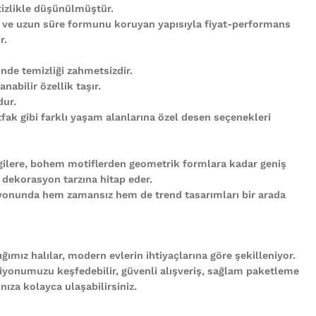
tizlikle düşünülmüştür.
 ve uzun süre formunu koruyan yapısıyla fiyat-performans
r.
nde temizliği zahmetsizdir.
abilir özellik taşır.
ur.
ak gibi farklı yaşam alanlarına özel desen seçenekleri
gilere, bohem motiflerden geometrik formlara kadar geniş
 dekorasyon tarzına hitap eder.
iyonunda hem zamansız hem de trend tasarımları bir arada
ğımız halılar, modern evlerin ihtiyaçlarına göre şekilleniyor.
iyonumuzu keşfedebilir, güvenli alışveriş, sağlam paketleme
ıza kolayca ulaşabilirsiniz.