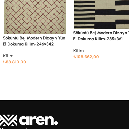
Söküntü Bej Modern Dizayn Yün
El Dokuma Kilim-285×361
Söküntü Bej Modern Dizayn
El Dokuma Kilim-305×410
Kilim
₺
108.662,00
Kilim
₺
132.000,00