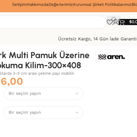
İletişim
Hakkımızda
Değerlerimiz
Kurumsal Şirket Politikalarımız
Bl
!
₺
0,
Ücretsiz Kargo, 14 Gün İade Garanti
k Multi Pamuk Üzerine
okuma Kilim-300×408
alılarda 3-5 cm arası çekme payı olabilir.
96,00