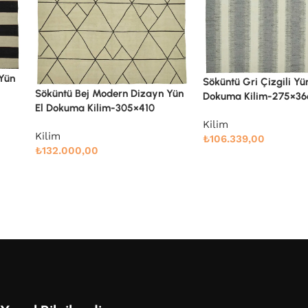
Söküntü Gri Çizgili Yün El
Söküntü Gri Geometrik
 Yün
Dokuma Kilim-275×366
Dokuma Kilim-245×3
Kilim
Kilim
₺
106.339,00
₺
78.883,00