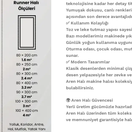
teknolojisine kadar her detay ti
Yumuşak dokusu, canlı renkleri
açısından son derece avantajlıdı
✅ Kullanım Kolaylığı
Toz ve leke tutmaz yapısı sayesi
Bazı modellerimiz makinede yıkan
Günlük yoğun kullanıma uygund
Oturma odası, çocuk odası, mutf
sunar.
✅ Modern Tasarımlar
Klasik desenlerden minimal çiz
desen yelpazesiyle her zevke ve
Aren Halı makine halısı koleks
bulabilirsiniz.
🌍 Aren Halı Güvencesi
Yerli üretim gücümüzle hazırladı
Aren Halı üzerinden tüm koleks
ve memnuniyet garantisiyle halın