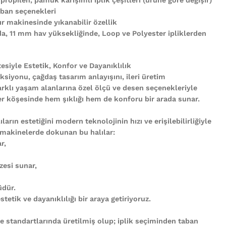
ban seçenekleri
r makinesinde yıkanabilir özellik
nda, 11 mm hav yüksekliğinde, Loop ve Polyester ipliklerden
tesiyle Estetik, Konfor ve Dayanıklılık
ksiyonu, çağdaş tasarım anlayışını, ileri üretim
arklı yaşam alanlarına özel ölçü ve desen seçenekleriyle
n her köşesinde hem şıklığı hem de konforu bir arada sunar.
ların estetiğini modern teknolojinin hızı ve erişilebilirliğiyle
 makinelerde dokunan bu halılar:
r,
zesi sunar,
üdür.
tetik ve dayanıklılığı bir araya getiriyoruz.
te standartlarında üretilmiş olup; iplik seçiminden taban