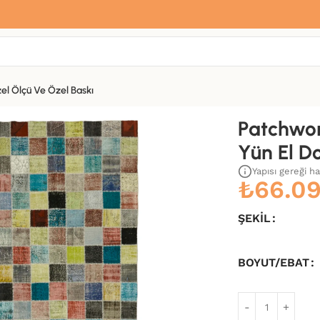
Sana özel hoş geldin hediyemiz var
Hemen üye ol, ilk siparişinde
%10 indirim
fırsatını yakala.
el Ölçü Ve Özel Baskı
okuma Kilim-300×408
Patchwor
Yün El D
Yapısı gereği h
₺
66.0
ŞEKIL
BOYUT/EBAT