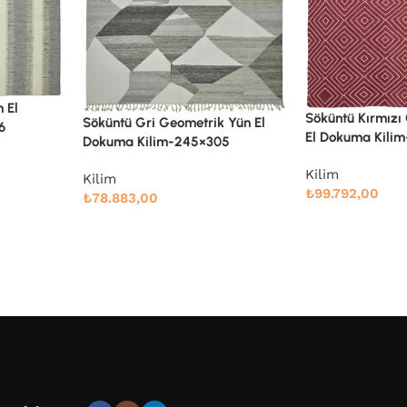
Söküntü Kırmızı Geometrik Yün
 Yün El
Söküntü Mavi Çiz
El Dokuma Kilim-270×350
05
Dokuma Kilim-2
Kilim
Kilim
₺
99.792,00
₺
86.592,00