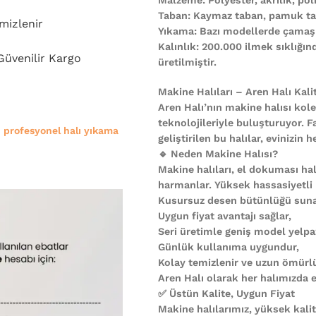
Taban: Kaymaz taban, pamuk ta
mizlenir
Yıkama: Bazı modellerde çamaşı
Kalınlık: 200.000 ilmek sıklığı
 Güvenilir Kargo
üretilmiştir.
Makine Halıları – Aren Halı Kali
Aren Halı’nın makine halısı kole
teknolojileriyle buluşturuyor. F
e
profesyonel halı yıkama
geliştirilen bu halılar, evinizi
🔹 Neden Makine Halısı?
Makine halıları, el dokuması halı
harmanlar. Yüksek hassasiyetli
Kusursuz desen bütünlüğü suna
Uygun fiyat avantajı sağlar,
Seri üretimle geniş model yelpa
Günlük kullanıma uygundur,
Kolay temizlenir ve uzun ömürl
Aren Halı olarak her halımızda es
✅ Üstün Kalite, Uygun Fiyat
Makine halılarımız, yüksek kali