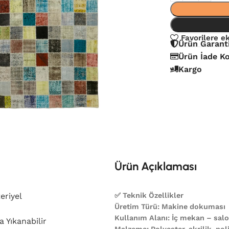
Favorilere e
Ürün Garant
Ürün İade Ko
Kargo
Ürün Açıklaması
eriyel
✅ Teknik Özellikler
Üretim Türü: Makine dokuması
Kullanım Alanı: İç mekan – salon
 Yıkanabilir
Malzeme: Polyester, akrilik, poli