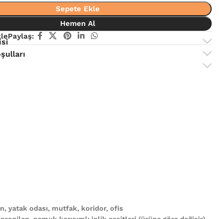
Sepete Ekle
Hemen Al
kle
Paylaş:
isi
şulları
, yatak odası, mutfak, koridor, ofis
propilen, pamuk karışımlı iplik çeşitleri (ürüne göre değişir)