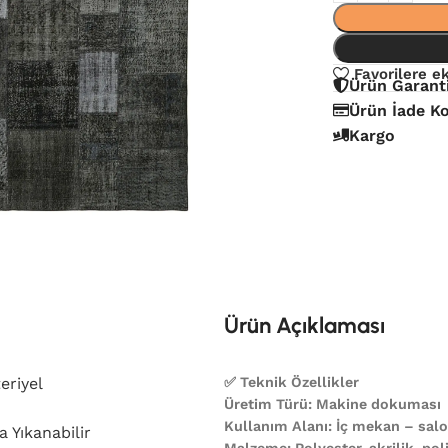
Favorilere e
Ürün Garant
Ürün İade Ko
Kargo
Ürün Açıklaması
eriyel
✅ Teknik Özellikler
Üretim Türü: Makine dokuması
Kullanım Alanı: İç mekan – salon
 Yıkanabilir
Malzeme: Polyester, akrilik, poli