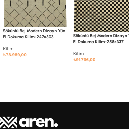
Söküntü Bej Modern Dizayn
Söküntü Bej Modern Dizayn Yün
El Dokuma Kilim-285×361
El Dokuma Kilim-258×337
Kilim
Kilim
₺
108.662,00
₺
91.766,00