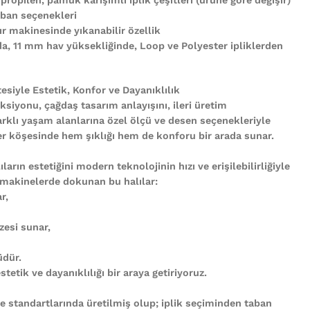
ban seçenekleri
r makinesinde yıkanabilir özellik
nda, 11 mm hav yüksekliğinde, Loop ve Polyester ipliklerden
tesiyle Estetik, Konfor ve Dayanıklılık
ksiyonu, çağdaş tasarım anlayışını, ileri üretim
arklı yaşam alanlarına özel ölçü ve desen seçenekleriyle
n her köşesinde hem şıklığı hem de konforu bir arada sunar.
ların estetiğini modern teknolojinin hızı ve erişilebilirliğiyle
 makinelerde dokunan bu halılar:
r,
zesi sunar,
üdür.
tetik ve dayanıklılığı bir araya getiriyoruz.
te standartlarında üretilmiş olup; iplik seçiminden taban