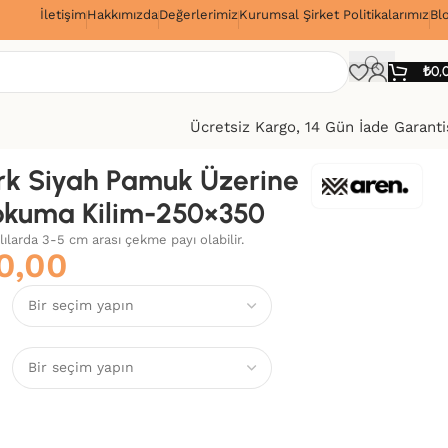
İletişim
Hakkımızda
Değerlerimiz
Kurumsal Şirket Politikalarımız
Bl
!
₺
0,
Ücretsiz Kargo, 14 Gün İade Garanti
k Siyah Pamuk Üzerine
okuma Kilim-250×350
alılarda 3-5 cm arası çekme payı olabilir.
0,00