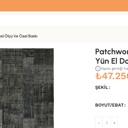
Sana özel hoş geldin hediyemiz var
Hemen üye ol, ilk siparişinde
%10 indirim
fırsatını yakala.
el Ölçü Ve Özel Baskı
okuma Kilim-250×350
Patchwor
Yün El D
Yapısı gereği h
₺
47.25
ŞEKIL
BOYUT/EBAT