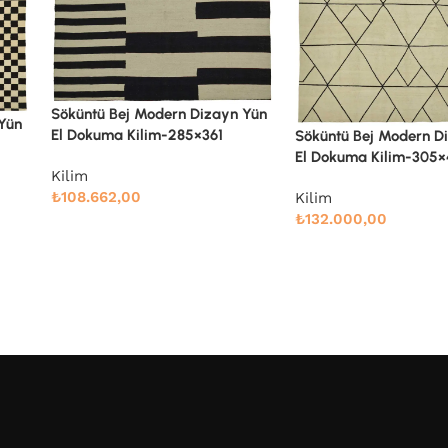
Söküntü Blue Çizgili Y
 Yün
Dokuma Kilim-238×28
Söküntü Bej Modern Dizayn Yün
El Dokuma Kilim-305×410
Kilim
₺
71.914,00
Kilim
₺
132.000,00