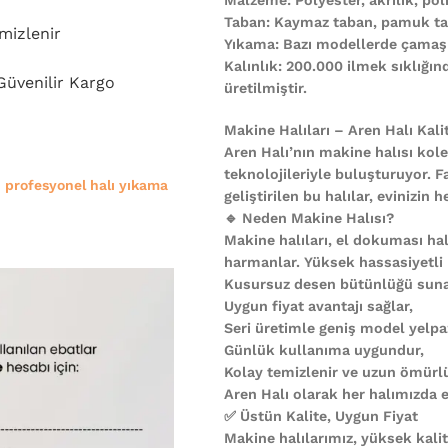
Taban: Kaymaz taban, pamuk ta
mizlenir
Yıkama: Bazı modellerde çamaşı
Kalınlık: 200.000 ilmek sıklığı
 Güvenilir Kargo
üretilmiştir.
Makine Halıları – Aren Halı Kali
Aren Halı’nın makine halısı kole
teknolojileriyle buluşturuyor. F
e
profesyonel halı yıkama
geliştirilen bu halılar, evinizi
🔹 Neden Makine Halısı?
Makine halıları, el dokuması halı
harmanlar. Yüksek hassasiyetli
Kusursuz desen bütünlüğü suna
Uygun fiyat avantajı sağlar,
Seri üretimle geniş model yelpa
Günlük kullanıma uygundur,
Kolay temizlenir ve uzun ömürl
Aren Halı olarak her halımızda es
✅ Üstün Kalite, Uygun Fiyat
Makine halılarımız, yüksek kali