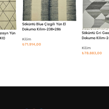
ün El
6
Söküntü Gri Geometrik Yün El
Söküntü Mavi Çiz
Dokuma Kilim-245×305
Dokuma Kilim-2
Kilim
Kilim
₺
78.883,00
₺
86.592,00