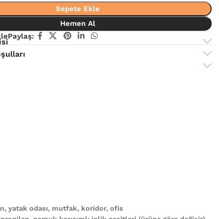
Sepete Ekle
Hemen Al
kle
Paylaş:
isi
şulları
, yatak odası, mutfak, koridor, ofis
propilen, pamuk karışımlı iplik çeşitleri (ürüne göre değişir)