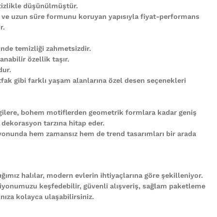
tizlikle düşünülmüştür.
 ve uzun süre formunu koruyan yapısıyla fiyat-performans
r.
nde temizliği zahmetsizdir.
abilir özellik taşır.
ur.
ak gibi farklı yaşam alanlarına özel desen seçenekleri
gilere, bohem motiflerden geometrik formlara kadar geniş
 dekorasyon tarzına hitap eder.
iyonunda hem zamansız hem de trend tasarımları bir arada
ğımız halılar, modern evlerin ihtiyaçlarına göre şekilleniyor.
iyonumuzu keşfedebilir, güvenli alışveriş, sağlam paketleme
ıza kolayca ulaşabilirsiniz.