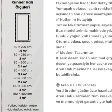
teknolojisine kadar her detay ti
Yumuşak dokusu, canlı renkleri
açısından son derece avantajlıdı
✅ Kullanım Kolaylığı
Toz ve leke tutmaz yapısı sayesi
Bazı modellerimiz makinede yıkan
Günlük yoğun kullanıma uygund
Oturma odası, çocuk odası, mutf
sunar.
✅ Modern Tasarımlar
Klasik desenlerden minimal çiz
desen yelpazesiyle her zevke ve
Aren Halı makine halısı koleks
bulabilirsiniz.
🌍 Aren Halı Güvencesi
Yerli üretim gücümüzle hazırladı
Aren Halı üzerinden tüm koleks
ve memnuniyet garantisiyle halın