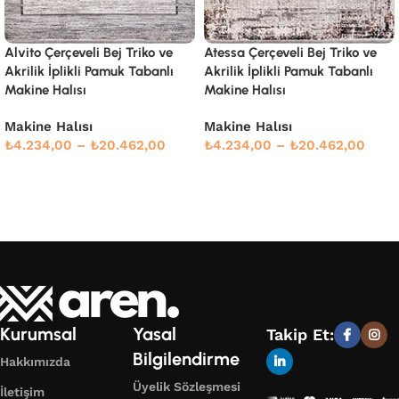
Atessa Çerçeveli Bej Triko ve
Blera Çerçeveli Krem Akrilik
Akrilik İplikli Pamuk Tabanlı
Makine Halısı
Makine Halısı
Klasik Serisi
,
Makine Halısı
Makine Halısı
₺
4.003,00
–
₺
19.349,00
₺
4.234,00
–
₺
20.462,00
Devamını oku
Devamını oku
Kurumsal
Yasal
Takip Et:
Bilgilendirme
Hakkımızda
Üyelik Sözleşmesi
İletişim