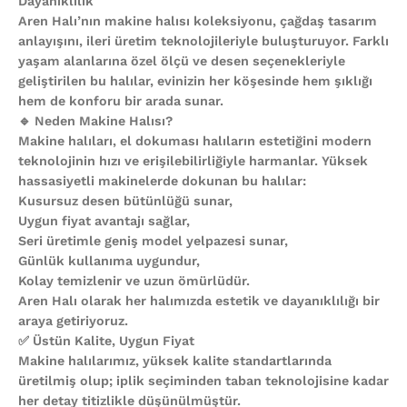
Dayanıklılık
Aren Halı’nın makine halısı koleksiyonu, çağdaş tasarım
anlayışını, ileri üretim teknolojileriyle buluşturuyor. Farklı
yaşam alanlarına özel ölçü ve desen seçenekleriyle
geliştirilen bu halılar, evinizin her köşesinde hem şıklığı
hem de konforu bir arada sunar.
🔹 Neden Makine Halısı?
Makine halıları, el dokuması halıların estetiğini modern
teknolojinin hızı ve erişilebilirliğiyle harmanlar. Yüksek
hassasiyetli makinelerde dokunan bu halılar:
Kusursuz desen bütünlüğü sunar,
Uygun fiyat avantajı sağlar,
Seri üretimle geniş model yelpazesi sunar,
Günlük kullanıma uygundur,
Kolay temizlenir ve uzun ömürlüdür.
Aren Halı olarak her halımızda estetik ve dayanıklılığı bir
araya getiriyoruz.
✅ Üstün Kalite, Uygun Fiyat
Makine halılarımız, yüksek kalite standartlarında
üretilmiş olup; iplik seçiminden taban teknolojisine kadar
her detay titizlikle düşünülmüştür.