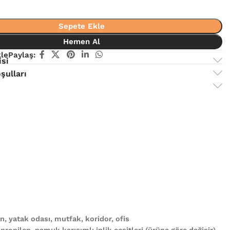
Sepete Ekle
Hemen Al
kle
Paylaş:
isi
şulları
, yatak odası, mutfak, koridor, ofis
propilen, pamuk karışımlı iplik çeşitleri (ürüne göre değişir)