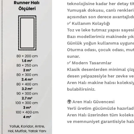
teknolojisine kadar her detay ti
Yumuşak dokusu, canlı renkleri
açısından son derece avantajlıdı
✅ Kullanım Kolaylığı
Toz ve leke tutmaz yapısı sayesi
Bazı modellerimiz makinede yıkan
Günlük yoğun kullanıma uygund
Oturma odası, çocuk odası, mutf
sunar.
✅ Modern Tasarımlar
Klasik desenlerden minimal çiz
desen yelpazesiyle her zevke ve
Aren Halı makine halısı koleks
bulabilirsiniz.
🌍 Aren Halı Güvencesi
Yerli üretim gücümüzle hazırladı
Aren Halı üzerinden tüm koleks
ve memnuniyet garantisiyle halın