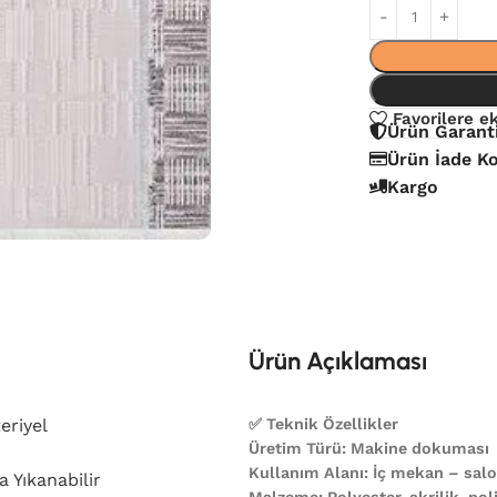
Favorilere e
Ürün Garant
Ürün İade Ko
Kargo
Ürün Açıklaması
eriyel
✅ Teknik Özellikler
Üretim Türü: Makine dokuması
Kullanım Alanı: İç mekan – salon
 Yıkanabilir
Malzeme: Polyester, akrilik, poli