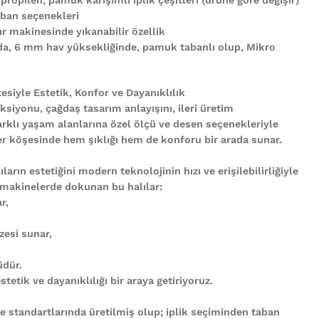
ban seçenekleri
r makinesinde yıkanabilir özellik
nda, 6 mm hav yüksekliğinde, pamuk tabanlı olup, Mikro
tesiyle Estetik, Konfor ve Dayanıklılık
ksiyonu, çağdaş tasarım anlayışını, ileri üretim
arklı yaşam alanlarına özel ölçü ve desen seçenekleriyle
n her köşesinde hem şıklığı hem de konforu bir arada sunar.
ların estetiğini modern teknolojinin hızı ve erişilebilirliğiyle
 makinelerde dokunan bu halılar:
r,
zesi sunar,
üdür.
tetik ve dayanıklılığı bir araya getiriyoruz.
te standartlarında üretilmiş olup; iplik seçiminden taban