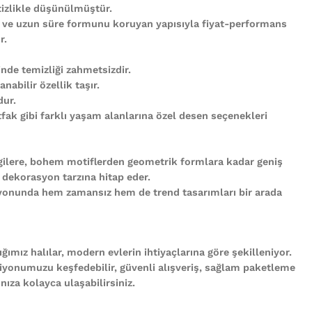
tizlikle düşünülmüştür.
 ve uzun süre formunu koruyan yapısıyla fiyat-performans
r.
nde temizliği zahmetsizdir.
abilir özellik taşır.
ur.
ak gibi farklı yaşam alanlarına özel desen seçenekleri
gilere, bohem motiflerden geometrik formlara kadar geniş
 dekorasyon tarzına hitap eder.
iyonunda hem zamansız hem de trend tasarımları bir arada
ğımız halılar, modern evlerin ihtiyaçlarına göre şekilleniyor.
iyonumuzu keşfedebilir, güvenli alışveriş, sağlam paketleme
ıza kolayca ulaşabilirsiniz.