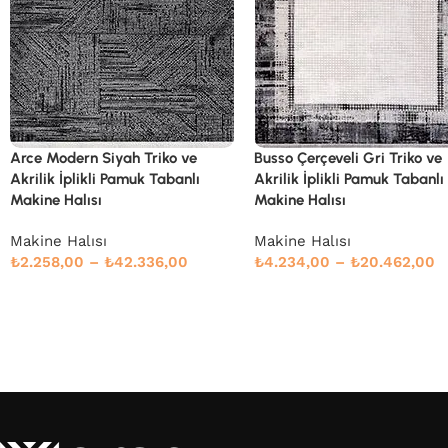
Busso Çerçeveli Gri Triko ve
Capena Çerçeveli Gri-
Akrilik İplikli Pamuk Tabanlı
Kahverengi Çizgili Akrilik
Makine Halısı
Makine Halısı
Makine Halısı
Klasik Serisi
,
Makine Halıs
₺
4.234,00
–
₺
20.462,00
₺
4.003,00
–
₺
19.349,00