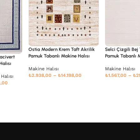
t Akrilik
Selci Çizgili Bej Taft Akrilik
Sezze Çerçeveli 
Halısı
Pamuk Tabanlı Makine Halısı
Akrilik Makine H
Makine Halısı
Makine Halısı
,00
₺
1.567,00
–
₺
29.376,00
₺
1.786,00
–
₺
8