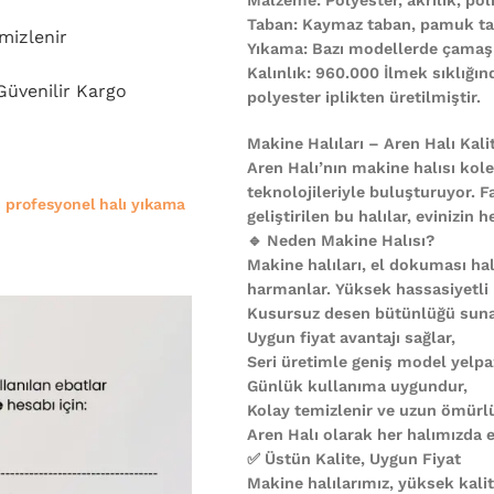
Taban: Kaymaz taban, pamuk ta
mizlenir
Yıkama: Bazı modellerde çamaşı
Kalınlık: 960.000 İlmek sıklığı
 Güvenilir Kargo
polyester iplikten üretilmiştir.
Makine Halıları – Aren Halı Kali
Aren Halı’nın makine halısı kole
teknolojileriyle buluşturuyor. F
e
profesyonel halı yıkama
geliştirilen bu halılar, evinizi
🔹 Neden Makine Halısı?
Makine halıları, el dokuması halı
harmanlar. Yüksek hassasiyetli
Kusursuz desen bütünlüğü suna
Uygun fiyat avantajı sağlar,
Seri üretimle geniş model yelpa
Günlük kullanıma uygundur,
Kolay temizlenir ve uzun ömürl
Aren Halı olarak her halımızda es
✅ Üstün Kalite, Uygun Fiyat
Makine halılarımız, yüksek kali