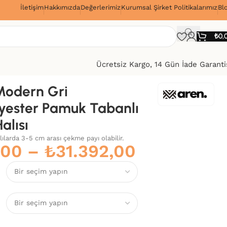
İletişim
Hakkımızda
Değerlerimiz
Kurumsal Şirket Politikalarımız
Bl
!
₺
0,
Ücretsiz Kargo, 14 Gün İade Garanti
Modern Gri
yester Pamuk Tabanlı
alısı
alılarda 3-5 cm arası çekme payı olabilir.
,00
–
₺
31.392,00