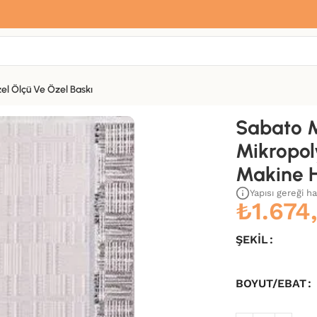
Sana özel hoş geldin hediyemiz var
Hemen üye ol, ilk siparişinde
%10 indirim
fırsatını yakala.
el Ölçü Ve Özel Baskı
 Pamuk Tabanlı Makine Halısı
Sabato 
Mikropol
Makine H
Yapısı gereği h
₺
1.674
ŞEKIL
BOYUT/EBAT