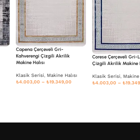
Ostia Modern Krem Taf
Pamuk Tabanlı Makine 
Corese Çerçeveli Gri-Lacivert
Çizgili Akrilik Makine Halısı
Makine Halısı
ı
₺
2.938,00
–
₺
14.198
Klasik Serisi
,
Makine Halısı
₺
4.003,00
–
₺
19.349,00