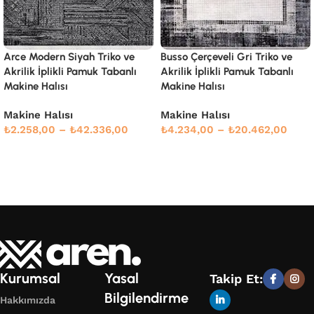
Busso Çerçeveli Gri Triko ve
Casoni Mpdern Krem Triko ve
Akrilik İplikli Pamuk Tabanlı
Akrilik İplikli Pamuk Tabanlı
Makine Halısı
Makine Halısı
Makine Halısı
Makine Halısı
,
Öne Çıkan
₺
4.234,00
–
₺
20.462,00
Ürünler
₺
2.258,00
–
₺
42.336,00
Devamını oku
Devamını oku
Kurumsal
Yasal
Takip Et:
Bilgilendirme
Hakkımızda