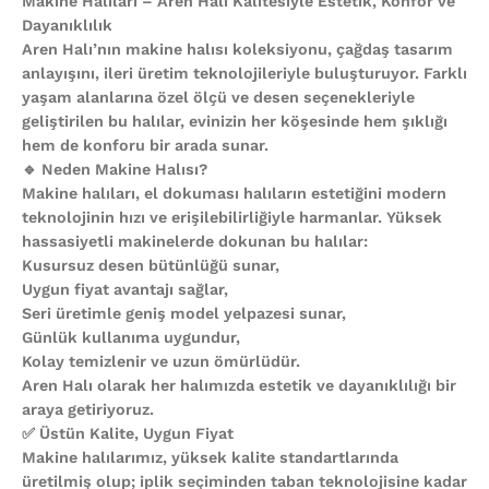
Makine Halıları – Aren Halı Kalitesiyle Estetik, Konfor ve
Dayanıklılık
Aren Halı’nın makine halısı koleksiyonu, çağdaş tasarım
anlayışını, ileri üretim teknolojileriyle buluşturuyor. Farklı
yaşam alanlarına özel ölçü ve desen seçenekleriyle
geliştirilen bu halılar, evinizin her köşesinde hem şıklığı
hem de konforu bir arada sunar.
🔹 Neden Makine Halısı?
Makine halıları, el dokuması halıların estetiğini modern
teknolojinin hızı ve erişilebilirliğiyle harmanlar. Yüksek
hassasiyetli makinelerde dokunan bu halılar:
Kusursuz desen bütünlüğü sunar,
Uygun fiyat avantajı sağlar,
Seri üretimle geniş model yelpazesi sunar,
Günlük kullanıma uygundur,
Kolay temizlenir ve uzun ömürlüdür.
Aren Halı olarak her halımızda estetik ve dayanıklılığı bir
araya getiriyoruz.
✅ Üstün Kalite, Uygun Fiyat
Makine halılarımız, yüksek kalite standartlarında
üretilmiş olup; iplik seçiminden taban teknolojisine kadar