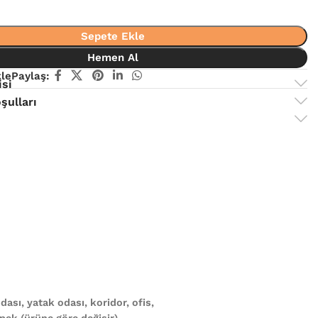
Sepete Ekle
Hemen Al
kle
Paylaş:
isi
şulları
ası, yatak odası, koridor, ofis,
ek (ürüne göre değişir)