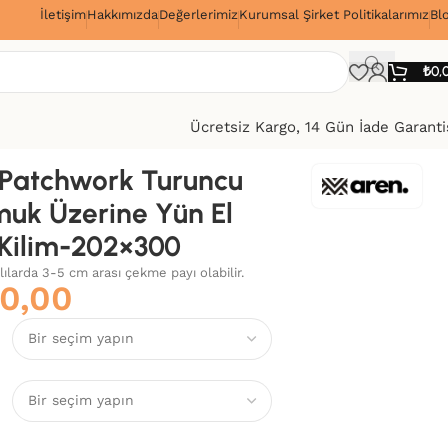
İletişim
Hakkımızda
Değerlerimiz
Kurumsal Şirket Politikalarımız
Bl
!
₺
0,
Ücretsiz Kargo, 14 Gün İade Garanti
Patchwork Turuncu
uk Üzerine Yün El
Kilim-202×300
alılarda 3-5 cm arası çekme payı olabilir.
0,00