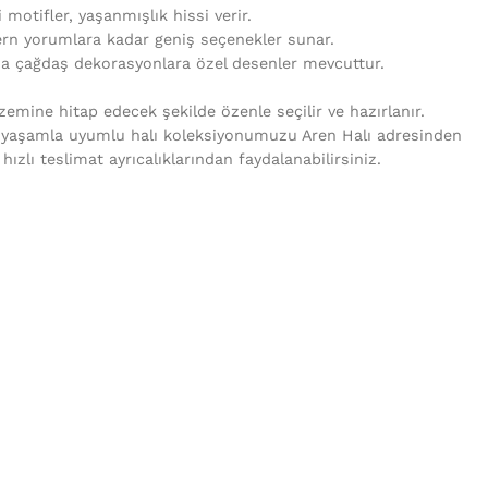
i motifler, yaşanmışlık hissi verir.
rn yorumlara kadar geniş seçenekler sunar.
da çağdaş dekorasyonlara özel desenler mevcuttur.
mine hitap edecek şekilde özenle seçilir ve hazırlanır.
 yaşamla uyumlu halı koleksiyonumuzu Aren Halı adresinden
e hızlı teslimat ayrıcalıklarından faydalanabilirsiniz.