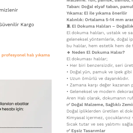
Taban: Doğal elyaf taban, pam
mizlenir
Yıkama: El ile yıkama önerilir
Kalınlık: Ortalama 5-14 mm aras
 Güvenilir Kargo
🧵 El Dokuma Halıları – Doğallı
El dokuma halıları, ustalık ve sa
geleneksel yöntemlerle, doğal ip
bu halılar, hem estetik hem de 
🔹 Neden El Dokuma Halısı?
e
profesyonel halı yıkama
El dokuması halılar;
•⁠ ⁠Her biri benzersizdir, seri üre
•⁠ ⁠Doğal yün, pamuk ve ipek gib
•⁠ ⁠Uzun ömürlü ve dayanıklıdır.
•⁠ ⁠Zamana karşı değer kazanan p
•⁠ ⁠Geleneksel ve modern dekora
Aren Halı olarak, dokumanın ruh
✅ Doğal Malzeme, Sağlıklı Zemi
Doğal ipliklerden üretilen el dok
Kimyasal içermez, çocuklarınız ve
Sıcak tutar ve ses yalıtımı sağla
✅ Eşsiz Tasarımlar