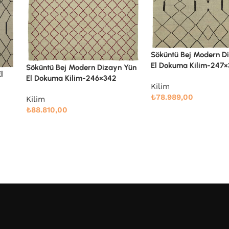
Söküntü Bej Modern Dizayn Yün
Söküntü Bej Modern D
El Dokuma Kilim-247×303
 Yün
El Dokuma Kilim-258×
Kilim
Kilim
₺
78.989,00
₺
91.766,00