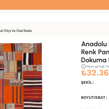
Sana özel hoş geldin hediyemiz var
Hemen üye ol, ilk siparişinde
%10 indirim
fırsatını yakala.
el Ölçü Ve Özel Baskı
zerine Yün El Dokuma Kilim-202×300
Anadolu 
Renk Pam
Dokuma 
Yapısı gereği h
₺
32.36
ŞEKIL
BOYUT/EBAT