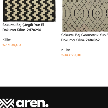
Söküntü Bej Modern Dizayn
Söküntü Bej Geometrik Yün El
El Dokuma Kilim-246×342
Dokuma Kilim-248×362
Kilim
Kilim
₺
88.810,00
₺
94.829,00