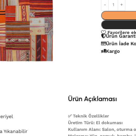
Favorilere e
Ürün Garant
Ürün İade Ko
Kargo
Ürün Açıklaması
eriyel
✅ Teknik Özellikler
Üretim Türü: El dokuması
Kullanım Alanı: Salon, oturma od
 Yıkanabilir
Malzeme: Yün, pamuk, bambu, ip