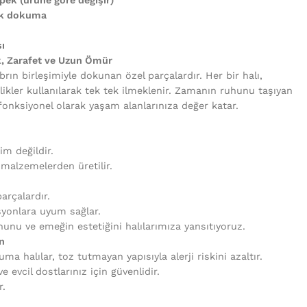
uk dokuma
ı
k, Zarafet ve Uzun Ömür
brın birleşimiyle dokunan özel parçalardır. Her bir halı,
likler kullanılarak tek tek ilmeklenir. Zamanın ruhunu taşıyan
fonksiyonel olarak yaşam alanlarınıza değer katar.
tim değildir.
i malzemelerden üretilir.
arçalardır.
syonlara uyum sağlar.
unu ve emeğin estetiğini halılarımıza yansıtıyoruz.
n
uma halılar, toz tutmayan yapısıyla alerji riskini azaltır.
 evcil dostlarınız için güvenlidir.
r.