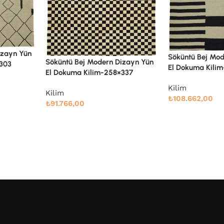
Söküntü Bej Modern Dizayn Yün
izayn Yün
El Dokuma Kilim-285×361
337
Söküntü Gri Geo
Dokuma Kilim-2
Kilim
₺
108.662,00
Kilim
₺
106.339,00