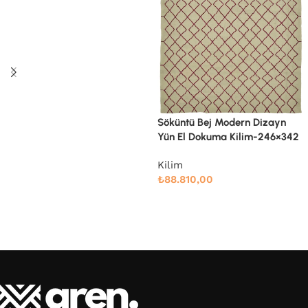
Devamını oku
Söküntü Bej Modern Dizayn
Yün El Dokuma Kilim-246×342
Kilim
₺
88.810,00
Devamını oku