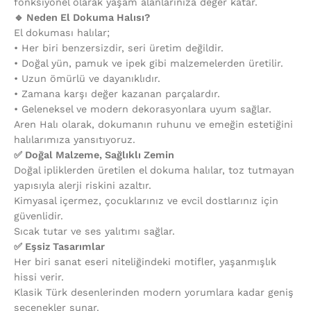
fonksiyonel olarak yaşam alanlarınıza değer katar.
🔹 Neden El Dokuma Halısı?
El dokuması halılar;
•⁠ ⁠Her biri benzersizdir, seri üretim değildir.
•⁠ ⁠Doğal yün, pamuk ve ipek gibi malzemelerden üretilir.
•⁠ ⁠Uzun ömürlü ve dayanıklıdır.
•⁠ ⁠Zamana karşı değer kazanan parçalardır.
•⁠ ⁠Geleneksel ve modern dekorasyonlara uyum sağlar.
Aren Halı olarak, dokumanın ruhunu ve emeğin estetiğini
halılarımıza yansıtıyoruz.
✅ Doğal Malzeme, Sağlıklı Zemin
Doğal ipliklerden üretilen el dokuma halılar, toz tutmayan
yapısıyla alerji riskini azaltır.
Kimyasal içermez, çocuklarınız ve evcil dostlarınız için
güvenlidir.
Sıcak tutar ve ses yalıtımı sağlar.
✅ Eşsiz Tasarımlar
Her biri sanat eseri niteliğindeki motifler, yaşanmışlık
hissi verir.
Klasik Türk desenlerinden modern yorumlara kadar geniş
seçenekler sunar.