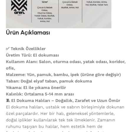
Ürün Açıklaması
✅ Teknik Özellikler
Üretim Türü: El dokuması
Kullanım Alanı: Salon, oturma odası, yatak odası, koridor,
ofis,
Malzeme: Yün, pamuk, bambu, ipek (ürüne göre değişir)
Taban: Doğal elyaf taban, pamuk dokuma
Yıkama: El ile yıkama önerilir
Kalınlık: Ortalama 5-14 mm arası
🧵 El Dokuma Halıları – Doğallık, Zarafet ve Uzun Ömür
El dokuma halıları, ustalık ve sabrın birleşimiyle dokunan
özel parçalardır. Her bir halı, geleneksel yöntemlerle,
doğal iplikler kullanılarak tek tek ilmeklenir. Zamanın
ruhunu taşıyan bu halılar, hem estetik hem de