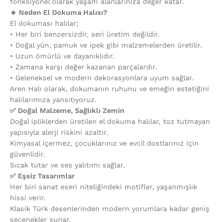
fonksiyonel olarak yaşam alanlarınıza değer katar.
🔹 Neden El Dokuma Halısı?
El dokuması halılar;
•⁠ ⁠Her biri benzersizdir, seri üretim değildir.
•⁠ ⁠Doğal yün, pamuk ve ipek gibi malzemelerden üretilir.
•⁠ ⁠Uzun ömürlü ve dayanıklıdır.
•⁠ ⁠Zamana karşı değer kazanan parçalardır.
•⁠ ⁠Geleneksel ve modern dekorasyonlara uyum sağlar.
Aren Halı olarak, dokumanın ruhunu ve emeğin estetiğini
halılarımıza yansıtıyoruz.
✅ Doğal Malzeme, Sağlıklı Zemin
Doğal ipliklerden üretilen el dokuma halılar, toz tutmayan
yapısıyla alerji riskini azaltır.
Kimyasal içermez, çocuklarınız ve evcil dostlarınız için
güvenlidir.
Sıcak tutar ve ses yalıtımı sağlar.
✅ Eşsiz Tasarımlar
Her biri sanat eseri niteliğindeki motifler, yaşanmışlık
hissi verir.
Klasik Türk desenlerinden modern yorumlara kadar geniş
seçenekler sunar.