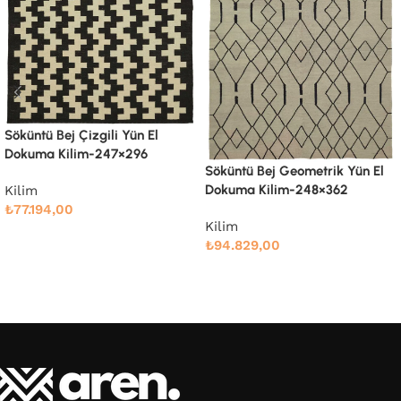
Söküntü Bej Modern Dizayn
Yün El Dokuma Kilim-238×305
Söküntü Bej Geometrik Yün El
Dokuma Kilim-248×362
Kilim
₺
76.666,00
Kilim
₺
94.829,00
Devamını oku
Devamını oku