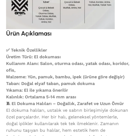
Ürün Açıklaması
✅ Teknik Özellikler
Üretim Türü: El dokuması
Kullanım Alanı: Salon, oturma odası, yatak odası, koridor,
ofis,
Malzeme: Yün, pamuk, bambu, ipek (ürüne göre değişir)
Taban: Doğal elyaf taban, pamuk dokuma
Yıkama: El ile yıkama önerilir
Kalınlık: Ortalama 5-14 mm arası
🧵 El Dokuma Halıları – Doğallık, Zarafet ve Uzun Ömür
El dokuma halıları, ustalık ve sabrın birleşimiyle dokunan
özel parçalardır. Her bir halı, geleneksel yöntemlerle,
doğal iplikler kullanılarak tek tek ilmeklenir. Zamanın
ruhunu taşıyan bu halılar, hem estetik hem de