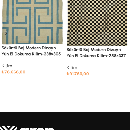
Söküntü Bej Modern Dizayn
Söküntü Bej Modern Dizayn
Yün El Dokuma Kilim-258×337
Yün El Dokuma Kilim-305×410
Kilim
Kilim
₺
91.766,00
₺
132.000,00
Devamını oku
Devamını oku