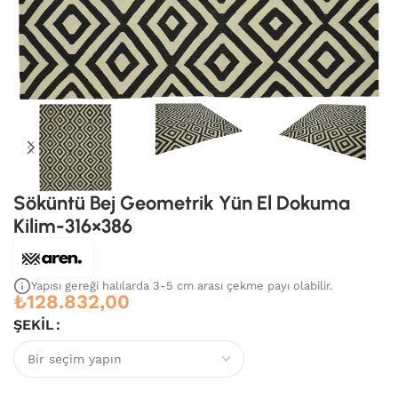
Söküntü Bej Geometrik Yün El Dokuma
Kilim-316×386
Yapısı gereği halılarda 3-5 cm arası çekme payı olabilir.
₺
128.832,00
ŞEKIL