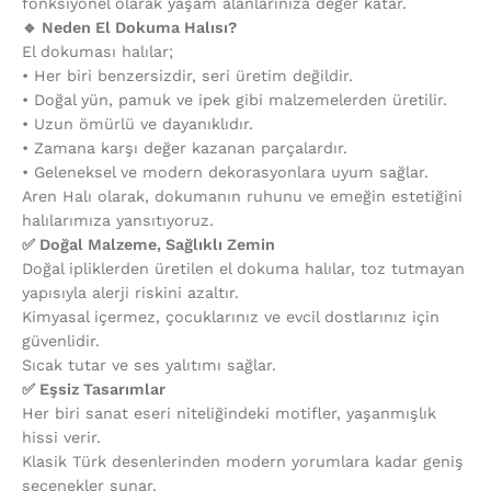
fonksiyonel olarak yaşam alanlarınıza değer katar.
🔹 Neden El Dokuma Halısı?
El dokuması halılar;
•⁠ ⁠Her biri benzersizdir, seri üretim değildir.
•⁠ ⁠Doğal yün, pamuk ve ipek gibi malzemelerden üretilir.
•⁠ ⁠Uzun ömürlü ve dayanıklıdır.
•⁠ ⁠Zamana karşı değer kazanan parçalardır.
•⁠ ⁠Geleneksel ve modern dekorasyonlara uyum sağlar.
Aren Halı olarak, dokumanın ruhunu ve emeğin estetiğini
halılarımıza yansıtıyoruz.
✅ Doğal Malzeme, Sağlıklı Zemin
Doğal ipliklerden üretilen el dokuma halılar, toz tutmayan
yapısıyla alerji riskini azaltır.
Kimyasal içermez, çocuklarınız ve evcil dostlarınız için
güvenlidir.
Sıcak tutar ve ses yalıtımı sağlar.
✅ Eşsiz Tasarımlar
Her biri sanat eseri niteliğindeki motifler, yaşanmışlık
hissi verir.
Klasik Türk desenlerinden modern yorumlara kadar geniş
seçenekler sunar.