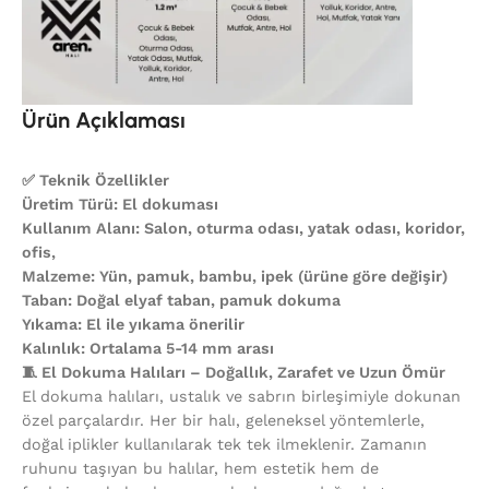
Ürün Açıklaması
✅ Teknik Özellikler
Üretim Türü: El dokuması
Kullanım Alanı: Salon, oturma odası, yatak odası, koridor,
ofis,
Malzeme: Yün, pamuk, bambu, ipek (ürüne göre değişir)
Taban: Doğal elyaf taban, pamuk dokuma
Yıkama: El ile yıkama önerilir
Kalınlık: Ortalama 5-14 mm arası
🧵 El Dokuma Halıları – Doğallık, Zarafet ve Uzun Ömür
El dokuma halıları, ustalık ve sabrın birleşimiyle dokunan
özel parçalardır. Her bir halı, geleneksel yöntemlerle,
doğal iplikler kullanılarak tek tek ilmeklenir. Zamanın
ruhunu taşıyan bu halılar, hem estetik hem de