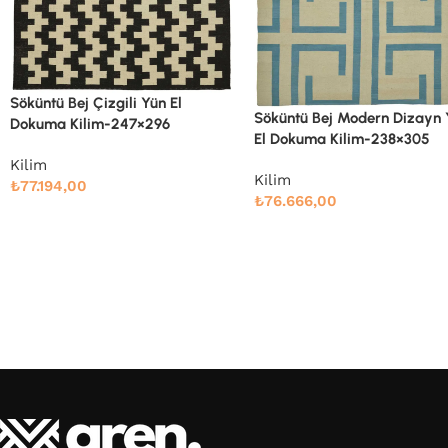
Söküntü Bej Modern Dizayn Yün
Söküntü Bej Modern Dizayn
El Dokuma Kilim-238×305
El Dokuma Kilim-258×337
Kilim
Kilim
₺
76.666,00
₺
91.766,00