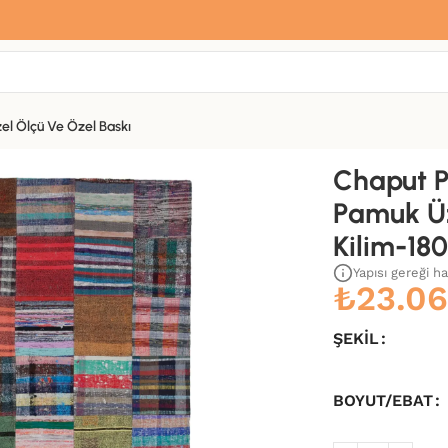
Sana özel hoş geldin hediyemiz var
Hemen üye ol, ilk siparişinde
%10 indirim
fırsatını yakala.
el Ölçü Ve Özel Baskı
ine Yün El Dokuma Kilim-180×240
Chaput P
Pamuk Ü
Kilim-18
Yapısı gereği h
₺
23.0
ŞEKIL
BOYUT/EBAT