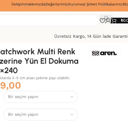
İletişim
Hakkımızda
Değerlerimiz
Kurumsal Şirket Politikalarımız
Bl
!
₺
0,
Ücretsiz Kargo, 14 Gün İade Garanti
atchwork Multi Renk
zerine Yün El Dokuma
0×240
alılarda 3-5 cm arası çekme payı olabilir.
69,00