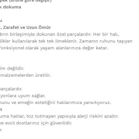
uk dokuma
ı
k, Zarafet ve Uzun Ömür
brın birleşimiyle dokunan özel parçalardır. Her bir halı,
likler kullanılarak tek tek ilmeklenir. Zamanın ruhunu taşıyan
fonksiyonel olarak yaşam alanlarınıza değer katar.
tim değildir.
i malzemelerden üretilir.
arçalardır.
syonlara uyum sağlar.
unu ve emeğin estetiğini halılarımıza yansıtıyoruz.
n
uma halılar, toz tutmayan yapısıyla alerji riskini azaltır.
 evcil dostlarınız için güvenlidir.
r.