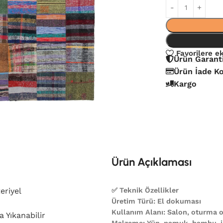
Favorilere e
Ürün Garant
Ürün İade Ko
Kargo
Ürün Açıklaması
eriyel
✅ Teknik Özellikler
Üretim Türü: El dokuması
Kullanım Alanı: Salon, oturma od
 Yıkanabilir
Malzeme: Yün, pamuk, bambu, ip