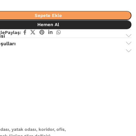
Sepete Ekle
Hemen Al
kle
Paylaş:
isi
şulları
ası, yatak odası, koridor, ofis,
ek (ürüne göre değişir)