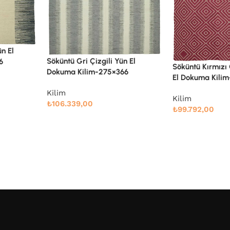
n El
Söküntü Kırmızı Geometrik Yün
Söküntü Mavi Ge
6
El Dokuma Kilim-270×350
Dokuma Kilim-
Kilim
Kilim
₺
99.792,00
₺
94.723,00