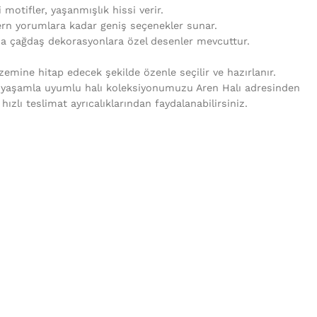
i motifler, yaşanmışlık hissi verir.
rn yorumlara kadar geniş seçenekler sunar.
da çağdaş dekorasyonlara özel desenler mevcuttur.
mine hitap edecek şekilde özenle seçilir ve hazırlanır.
 yaşamla uyumlu halı koleksiyonumuzu Aren Halı adresinden
e hızlı teslimat ayrıcalıklarından faydalanabilirsiniz.