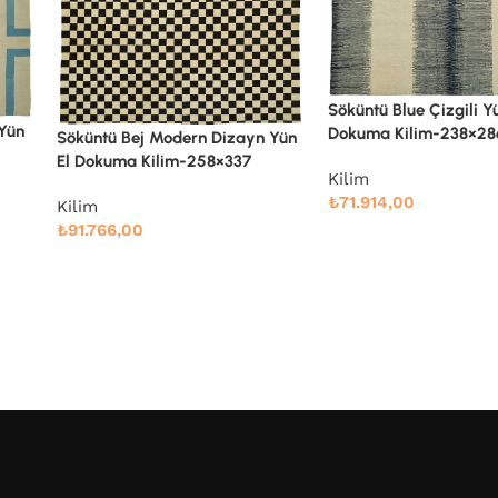
Söküntü Blue Çizgili Yün El
Söküntü Gri Çizgili Yü
Dokuma Kilim-238×286
 Yün
Dokuma Kilim-275×36
Kilim
Kilim
₺
71.914,00
₺
106.339,00