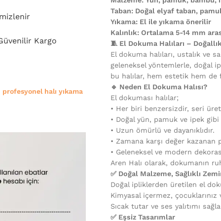
Taban: Doğal elyaf taban, pam
mizlenir
Yıkama: El ile yıkama önerilir
Kalınlık: Ortalama 5-14 mm aras
 Güvenilir Kargo
🧵 El Dokuma Halıları – Doğallı
El dokuma halıları, ustalık ve sa
geleneksel yöntemlerle, doğal ip
bu halılar, hem estetik hem de 
🔹 Neden El Dokuma Halısı?
e
profesyonel halı yıkama
El dokuması halılar;
•⁠ ⁠Her biri benzersizdir, seri üre
•⁠ ⁠Doğal yün, pamuk ve ipek gib
•⁠ ⁠Uzun ömürlü ve dayanıklıdır.
•⁠ ⁠Zamana karşı değer kazanan p
•⁠ ⁠Geleneksel ve modern dekora
Aren Halı olarak, dokumanın ruh
✅ Doğal Malzeme, Sağlıklı Zemi
Doğal ipliklerden üretilen el dok
Kimyasal içermez, çocuklarınız ve
Sıcak tutar ve ses yalıtımı sağla
✅ Eşsiz Tasarımlar