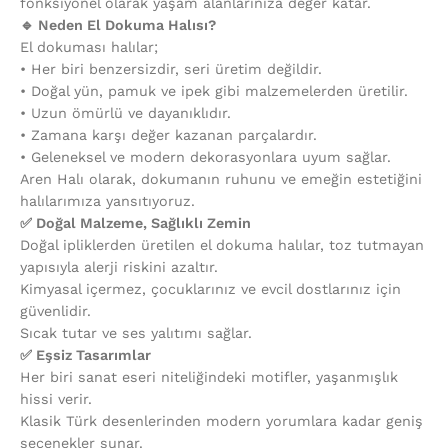
fonksiyonel olarak yaşam alanlarınıza değer katar.
🔹 Neden El Dokuma Halısı?
El dokuması halılar;
•⁠ ⁠Her biri benzersizdir, seri üretim değildir.
•⁠ ⁠Doğal yün, pamuk ve ipek gibi malzemelerden üretilir.
•⁠ ⁠Uzun ömürlü ve dayanıklıdır.
•⁠ ⁠Zamana karşı değer kazanan parçalardır.
•⁠ ⁠Geleneksel ve modern dekorasyonlara uyum sağlar.
Aren Halı olarak, dokumanın ruhunu ve emeğin estetiğini
halılarımıza yansıtıyoruz.
✅ Doğal Malzeme, Sağlıklı Zemin
Doğal ipliklerden üretilen el dokuma halılar, toz tutmayan
yapısıyla alerji riskini azaltır.
Kimyasal içermez, çocuklarınız ve evcil dostlarınız için
güvenlidir.
Sıcak tutar ve ses yalıtımı sağlar.
✅ Eşsiz Tasarımlar
Her biri sanat eseri niteliğindeki motifler, yaşanmışlık
hissi verir.
Klasik Türk desenlerinden modern yorumlara kadar geniş
seçenekler sunar.