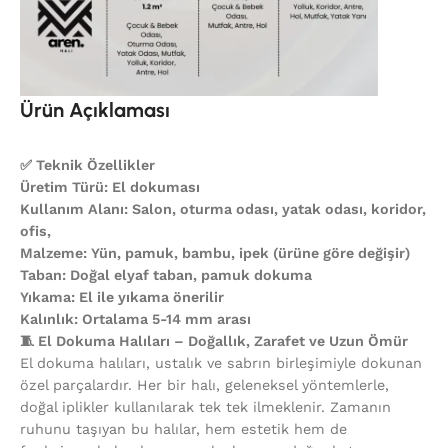
Ürün Açıklaması
✅ Teknik Özellikler
Üretim Türü: El dokuması
Kullanım Alanı: Salon, oturma odası, yatak odası, koridor,
ofis,
Malzeme: Yün, pamuk, bambu, ipek (ürüne göre değişir)
Taban: Doğal elyaf taban, pamuk dokuma
Yıkama: El ile yıkama önerilir
Kalınlık: Ortalama 5-14 mm arası
🧵 El Dokuma Halıları – Doğallık, Zarafet ve Uzun Ömür
El dokuma halıları, ustalık ve sabrın birleşimiyle dokunan
özel parçalardır. Her bir halı, geleneksel yöntemlerle,
doğal iplikler kullanılarak tek tek ilmeklenir. Zamanın
ruhunu taşıyan bu halılar, hem estetik hem de