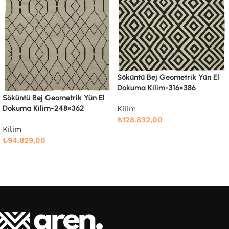
Söküntü Bej Geometrik Yün El
Söküntü Bej Modern Dizayn
Dokuma Kilim-316×386
Yün El Dokuma Kilim-258×337
Kilim
Kilim
₺
128.832,00
₺
91.766,00
Devamını oku
Devamını oku