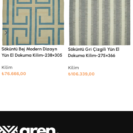
Söküntü Kahverengi Çizgili Yün
El Dokuma Kilim-244×387
Söküntü Gri Çizgili Yün El
Dokuma Kilim-275×366
Kilim
₺
99.686,00
Kilim
₺
106.339,00
Devamını oku
Devamını oku