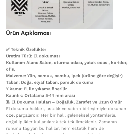
Ürün Açıklaması
✅ Teknik Özellikler
Üretim Türü: El dokuması
Kullanım Alanı: Salon, oturma odası, yatak odası, koridor,
ofis,
Malzeme: Yün, pamuk, bambu, ipek (ürüne göre değişir)
Taban: Doğal elyaf taban, pamuk dokuma
Yıkama: El ile yıkama önerilir
Kalınlık: Ortalama 5-14 mm arası
🧵 El Dokuma Halıları – Doğallık, Zarafet ve Uzun Ömür
El dokuma halıları, ustalık ve sabrın birleşimiyle dokunan
özel parçalardır. Her bir halı, geleneksel yöntemlerle,
doğal iplikler kullanılarak tek tek ilmeklenir. Zamanın
ruhunu taşıyan bu halılar, hem estetik hem de