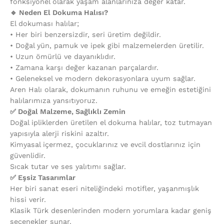
fonksiyonel olarak yaşam alanlarınıza değer katar.
🔹 Neden El Dokuma Halısı?
El dokuması halılar;
•⁠ ⁠Her biri benzersizdir, seri üretim değildir.
•⁠ ⁠Doğal yün, pamuk ve ipek gibi malzemelerden üretilir.
•⁠ ⁠Uzun ömürlü ve dayanıklıdır.
•⁠ ⁠Zamana karşı değer kazanan parçalardır.
•⁠ ⁠Geleneksel ve modern dekorasyonlara uyum sağlar.
Aren Halı olarak, dokumanın ruhunu ve emeğin estetiğini
halılarımıza yansıtıyoruz.
✅ Doğal Malzeme, Sağlıklı Zemin
Doğal ipliklerden üretilen el dokuma halılar, toz tutmayan
yapısıyla alerji riskini azaltır.
Kimyasal içermez, çocuklarınız ve evcil dostlarınız için
güvenlidir.
Sıcak tutar ve ses yalıtımı sağlar.
✅ Eşsiz Tasarımlar
Her biri sanat eseri niteliğindeki motifler, yaşanmışlık
hissi verir.
Klasik Türk desenlerinden modern yorumlara kadar geniş
seçenekler sunar.