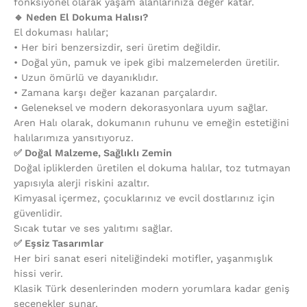
fonksiyonel olarak yaşam alanlarınıza değer katar.
🔹 Neden El Dokuma Halısı?
El dokuması halılar;
•⁠ ⁠Her biri benzersizdir, seri üretim değildir.
•⁠ ⁠Doğal yün, pamuk ve ipek gibi malzemelerden üretilir.
•⁠ ⁠Uzun ömürlü ve dayanıklıdır.
•⁠ ⁠Zamana karşı değer kazanan parçalardır.
•⁠ ⁠Geleneksel ve modern dekorasyonlara uyum sağlar.
Aren Halı olarak, dokumanın ruhunu ve emeğin estetiğini
halılarımıza yansıtıyoruz.
✅ Doğal Malzeme, Sağlıklı Zemin
Doğal ipliklerden üretilen el dokuma halılar, toz tutmayan
yapısıyla alerji riskini azaltır.
Kimyasal içermez, çocuklarınız ve evcil dostlarınız için
güvenlidir.
Sıcak tutar ve ses yalıtımı sağlar.
✅ Eşsiz Tasarımlar
Her biri sanat eseri niteliğindeki motifler, yaşanmışlık
hissi verir.
Klasik Türk desenlerinden modern yorumlara kadar geniş
seçenekler sunar.