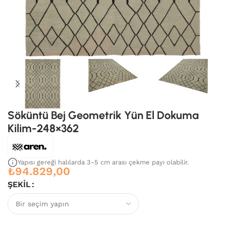
Söküntü Bej Geometrik Yün El Dokuma
Kilim-248×362
Yapısı gereği halılarda 3-5 cm arası çekme payı olabilir.
₺
94.829,00
ŞEKIL