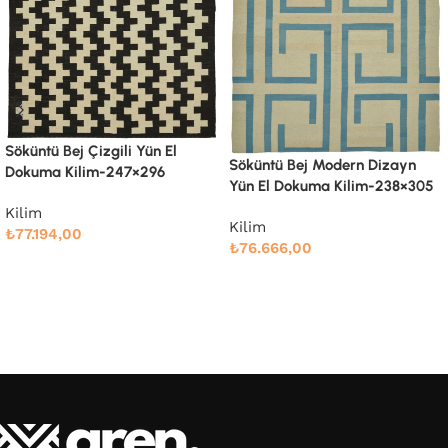
Söküntü Bej Modern Dizayn
Söküntü Bej Modern Dizayn
Yün El Dokuma Kilim-247×303
Yün El Dokuma Kilim-238×305
Kilim
Kilim
₺
78.989,00
₺
76.666,00
Devamını oku
Devamını oku