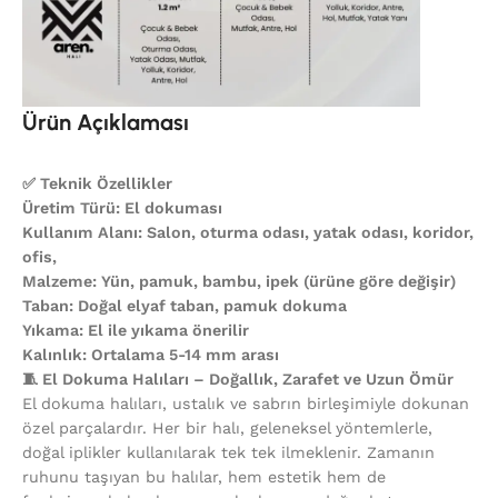
Ürün Açıklaması
✅ Teknik Özellikler
Üretim Türü: El dokuması
Kullanım Alanı: Salon, oturma odası, yatak odası, koridor,
ofis,
Malzeme: Yün, pamuk, bambu, ipek (ürüne göre değişir)
Taban: Doğal elyaf taban, pamuk dokuma
Yıkama: El ile yıkama önerilir
Kalınlık: Ortalama 5-14 mm arası
🧵 El Dokuma Halıları – Doğallık, Zarafet ve Uzun Ömür
El dokuma halıları, ustalık ve sabrın birleşimiyle dokunan
özel parçalardır. Her bir halı, geleneksel yöntemlerle,
doğal iplikler kullanılarak tek tek ilmeklenir. Zamanın
ruhunu taşıyan bu halılar, hem estetik hem de