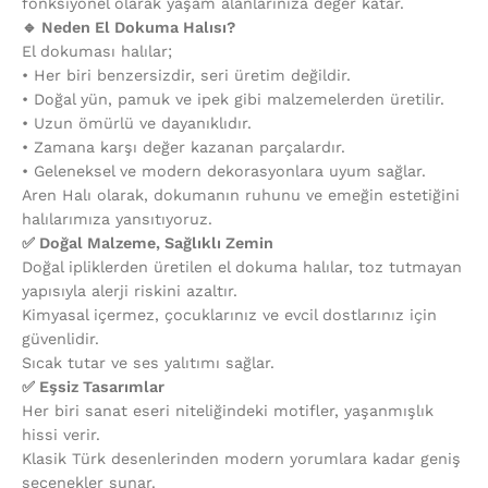
fonksiyonel olarak yaşam alanlarınıza değer katar.
🔹 Neden El Dokuma Halısı?
El dokuması halılar;
•⁠ ⁠Her biri benzersizdir, seri üretim değildir.
•⁠ ⁠Doğal yün, pamuk ve ipek gibi malzemelerden üretilir.
•⁠ ⁠Uzun ömürlü ve dayanıklıdır.
•⁠ ⁠Zamana karşı değer kazanan parçalardır.
•⁠ ⁠Geleneksel ve modern dekorasyonlara uyum sağlar.
Aren Halı olarak, dokumanın ruhunu ve emeğin estetiğini
halılarımıza yansıtıyoruz.
✅ Doğal Malzeme, Sağlıklı Zemin
Doğal ipliklerden üretilen el dokuma halılar, toz tutmayan
yapısıyla alerji riskini azaltır.
Kimyasal içermez, çocuklarınız ve evcil dostlarınız için
güvenlidir.
Sıcak tutar ve ses yalıtımı sağlar.
✅ Eşsiz Tasarımlar
Her biri sanat eseri niteliğindeki motifler, yaşanmışlık
hissi verir.
Klasik Türk desenlerinden modern yorumlara kadar geniş
seçenekler sunar.