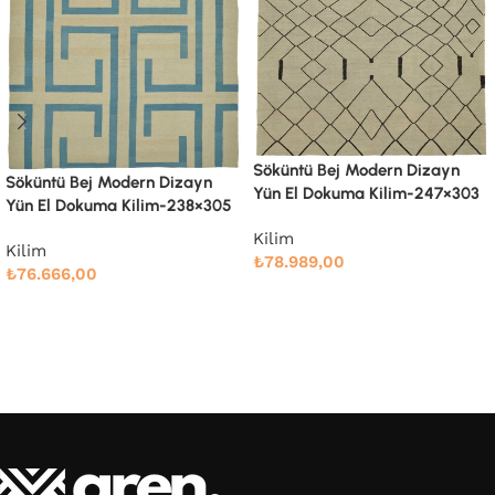
Söküntü Bej Modern Dizayn
Söküntü Bej Modern Dizayn
Yün El Dokuma Kilim-247×303
Yün El Dokuma Kilim-285×361
Kilim
Kilim
₺
78.989,00
₺
108.662,00
Devamını oku
Devamını oku