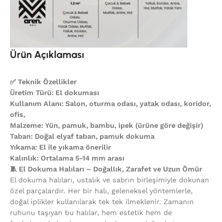
Ürün Açıklaması
✅ Teknik Özellikler
Üretim Türü: El dokuması
Kullanım Alanı: Salon, oturma odası, yatak odası, koridor,
ofis,
Malzeme: Yün, pamuk, bambu, ipek (ürüne göre değişir)
Taban: Doğal elyaf taban, pamuk dokuma
Yıkama: El ile yıkama önerilir
Kalınlık: Ortalama 5-14 mm arası
🧵 El Dokuma Halıları – Doğallık, Zarafet ve Uzun Ömür
El dokuma halıları, ustalık ve sabrın birleşimiyle dokunan
özel parçalardır. Her bir halı, geleneksel yöntemlerle,
doğal iplikler kullanılarak tek tek ilmeklenir. Zamanın
ruhunu taşıyan bu halılar, hem estetik hem de