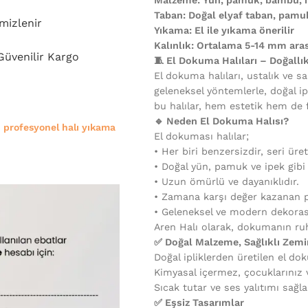
Taban: Doğal elyaf taban, pam
mizlenir
Yıkama: El ile yıkama önerilir
Kalınlık: Ortalama 5-14 mm aras
 Güvenilir Kargo
🧵 El Dokuma Halıları – Doğallı
El dokuma halıları, ustalık ve sa
geleneksel yöntemlerle, doğal ip
bu halılar, hem estetik hem de 
🔹 Neden El Dokuma Halısı?
e
profesyonel halı yıkama
El dokuması halılar;
•⁠ ⁠Her biri benzersizdir, seri üre
•⁠ ⁠Doğal yün, pamuk ve ipek gib
•⁠ ⁠Uzun ömürlü ve dayanıklıdır.
•⁠ ⁠Zamana karşı değer kazanan p
•⁠ ⁠Geleneksel ve modern dekora
Aren Halı olarak, dokumanın ruh
✅ Doğal Malzeme, Sağlıklı Zemi
Doğal ipliklerden üretilen el dok
Kimyasal içermez, çocuklarınız ve
Sıcak tutar ve ses yalıtımı sağla
✅ Eşsiz Tasarımlar