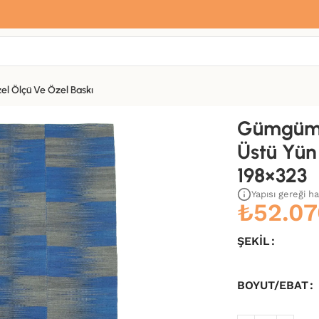
Sana özel hoş geldin hediyemiz var
Hemen üye ol, ilk siparişinde
%10 indirim
fırsatını yakala.
el Ölçü Ve Özel Baskı
 Dokuma Kilim-198×323
Gümgüm 
Üstü Yün
198×323
Yapısı gereği h
₺
52.07
ŞEKIL
BOYUT/EBAT