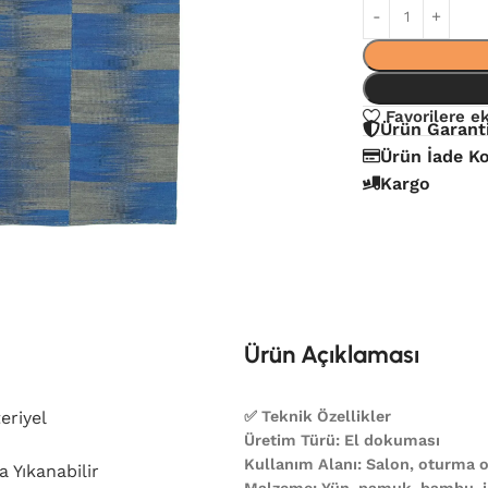
Favorilere e
Ürün Garant
Ürün İade Ko
Kargo
Ürün Açıklaması
eriyel
✅ Teknik Özellikler
Üretim Türü: El dokuması
Kullanım Alanı: Salon, oturma od
 Yıkanabilir
Malzeme: Yün, pamuk, bambu, ip