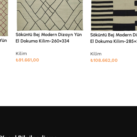
 Yün
Söküntü Bej Modern Dizayn Yün
Söküntü Gri Çizgili Yü
El Dokuma Kilim-285×361
Dokuma Kilim-275×36
Kilim
Kilim
₺
108.662,00
₺
106.339,00