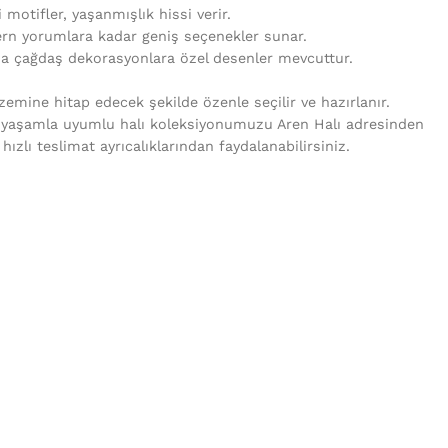
i motifler, yaşanmışlık hissi verir.
rn yorumlara kadar geniş seçenekler sunar.
da çağdaş dekorasyonlara özel desenler mevcuttur.
mine hitap edecek şekilde özenle seçilir ve hazırlanır.
 yaşamla uyumlu halı koleksiyonumuzu Aren Halı adresinden
e hızlı teslimat ayrıcalıklarından faydalanabilirsiniz.