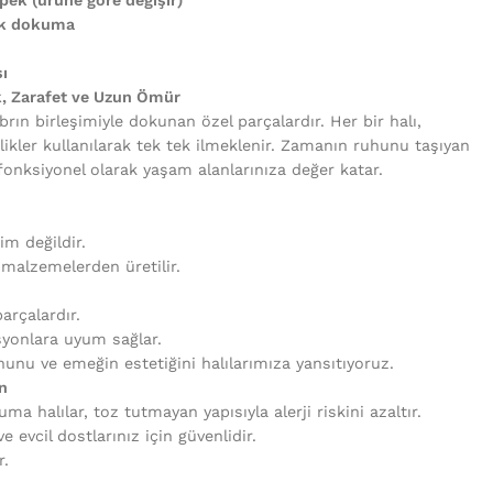
uk dokuma
ı
k, Zarafet ve Uzun Ömür
brın birleşimiyle dokunan özel parçalardır. Her bir halı,
likler kullanılarak tek tek ilmeklenir. Zamanın ruhunu taşıyan
fonksiyonel olarak yaşam alanlarınıza değer katar.
tim değildir.
i malzemelerden üretilir.
arçalardır.
syonlara uyum sağlar.
unu ve emeğin estetiğini halılarımıza yansıtıyoruz.
n
uma halılar, toz tutmayan yapısıyla alerji riskini azaltır.
 evcil dostlarınız için güvenlidir.
r.