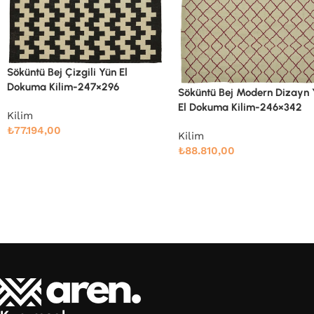
Söküntü Bej Modern Dizayn
Söküntü Bej Modern Dizayn Yün
El Dokuma Kilim-260×334
El Dokuma Kilim-246×342
Kilim
Kilim
₺
91.661,00
₺
88.810,00