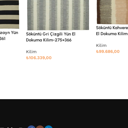
Söküntü Kahverengi Çizgili Yün
El Dokuma Kilim-244×387
n El
Söküntü Kırmızı
6
El Dokuma Kili
Kilim
₺
99.686,00
Kilim
₺
99.792,00