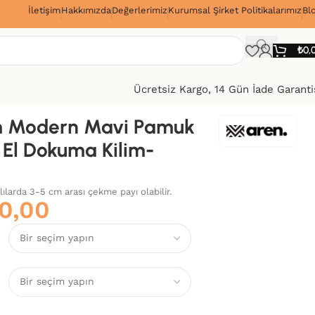
İletişim
Hakkımızda
Değerlerimiz
Kurumsal Şirket Politikalarımız
Bl
!
₺
0,
Ücretsiz Kargo, 14 Gün İade Garanti
Modern Mavi Pamuk
 El Dokuma Kilim-
alılarda 3-5 cm arası çekme payı olabilir.
0,00