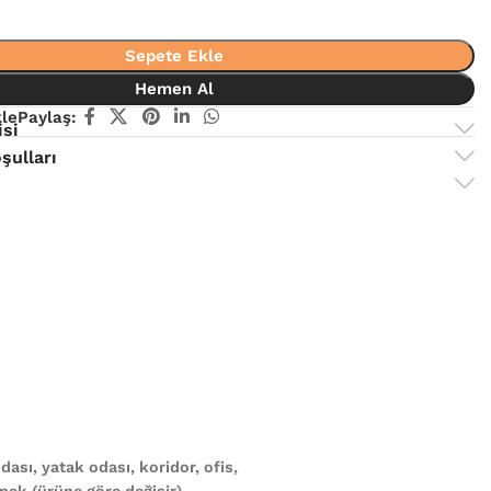
Sepete Ekle
Hemen Al
kle
Paylaş:
isi
şulları
ası, yatak odası, koridor, ofis,
ek (ürüne göre değişir)