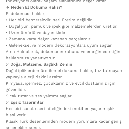
fonksiyonel olarak yaşam alanlarınıza değer katar.
🔹 Neden El Dokuma Halısı?
El dokuması halılar;
•⁠ ⁠Her biri benzersizdir, seri üretim değildir.
•⁠ ⁠Doğal yün, pamuk ve ipek gibi malzemelerden üretilir.
•⁠ ⁠Uzun ömürlü ve dayanıklıdır.
•⁠ ⁠Zamana karşı değer kazanan parçalardır.
•⁠ ⁠Geleneksel ve modern dekorasyonlara uyum sağlar.
Aren Halı olarak, dokumanın ruhunu ve emeğin estetiğini
halılarımıza yansıtıyoruz.
✅ Doğal Malzeme, Sağlıklı Zemin
Doğal ipliklerden üretilen el dokuma halılar, toz tutmayan
yapısıyla alerji riskini azaltır.
Kimyasal içermez, çocuklarınız ve evcil dostlarınız için
güvenlidir.
Sıcak tutar ve ses yalıtımı sağlar.
✅ Eşsiz Tasarımlar
Her biri sanat eseri niteliğindeki motifler, yaşanmışlık
hissi verir.
Klasik Türk desenlerinden modern yorumlara kadar geniş
seçenekler sunar.