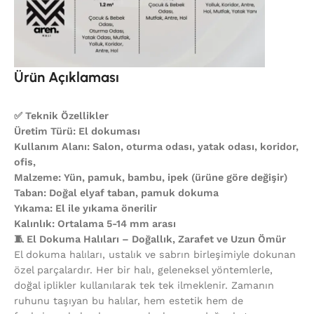
Ürün Açıklaması
✅ Teknik Özellikler
Üretim Türü: El dokuması
Kullanım Alanı: Salon, oturma odası, yatak odası, koridor,
ofis,
Malzeme: Yün, pamuk, bambu, ipek (ürüne göre değişir)
Taban: Doğal elyaf taban, pamuk dokuma
Yıkama: El ile yıkama önerilir
Kalınlık: Ortalama 5-14 mm arası
🧵 El Dokuma Halıları – Doğallık, Zarafet ve Uzun Ömür
El dokuma halıları, ustalık ve sabrın birleşimiyle dokunan
özel parçalardır. Her bir halı, geleneksel yöntemlerle,
doğal iplikler kullanılarak tek tek ilmeklenir. Zamanın
ruhunu taşıyan bu halılar, hem estetik hem de