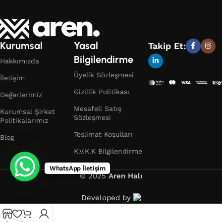
Kurumsal
Yasal
Takip Et:
Bilgilendirme
Hakkımızda
Üyelik Sözleşmesi
İletişim
Gizlilik Politikası
Değerlerimiz
Mesafeli Satış
Kurumsal Şirket
Sözleşmesi
Politikalarımız
Teslimat Koşulları
Blog
K.V.K.K Bilgilendirme
WhatsApp İletişim
© 2025
Aren Halı
Developed by