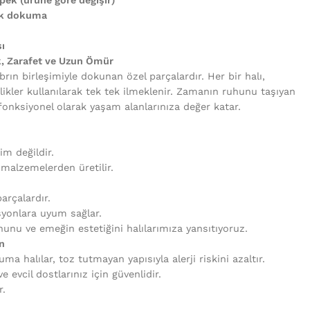
uk dokuma
ı
k, Zarafet ve Uzun Ömür
brın birleşimiyle dokunan özel parçalardır. Her bir halı,
likler kullanılarak tek tek ilmeklenir. Zamanın ruhunu taşıyan
fonksiyonel olarak yaşam alanlarınıza değer katar.
tim değildir.
i malzemelerden üretilir.
arçalardır.
syonlara uyum sağlar.
unu ve emeğin estetiğini halılarımıza yansıtıyoruz.
n
uma halılar, toz tutmayan yapısıyla alerji riskini azaltır.
 evcil dostlarınız için güvenlidir.
r.