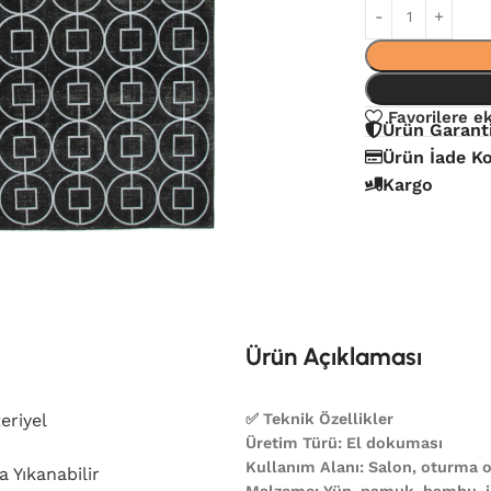
Favorilere e
Ürün Garant
Ürün İade Ko
Kargo
Ürün Açıklaması
eriyel
✅ Teknik Özellikler
Üretim Türü: El dokuması
Kullanım Alanı: Salon, oturma od
 Yıkanabilir
Malzeme: Yün, pamuk, bambu, ip