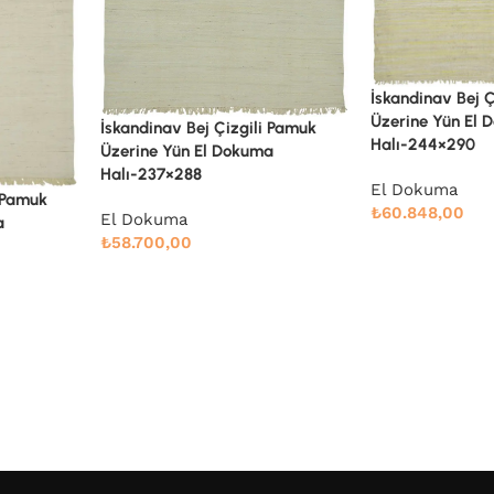
İskandinav Bej Çizgili Pamuk
Üzerine Yün El Dokuma
i Pamuk
İskandinav Bej Ç
Halı-244×290
a
Üzerine Yün El 
Halı-245×290
El Dokuma
₺
60.848,00
El Dokuma
₺
61.106,00