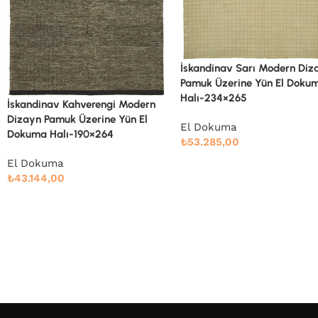
İskandinav Sarı Modern Dizayn
İskandinav Sarı Modern Diz
Pamuk Üzerine Yün El Dokuma
Pamuk Üzerine Yün El Doku
Halı-234×265
Halı-235×276
El Dokuma
El Dokuma
₺
53.285,00
₺
55.778,00