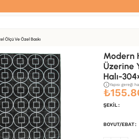
Sana özel hoş geldin hediyemiz var
Hemen üye ol, ilk siparişinde
%10 indirim
fırsatını yakala.
el Ölçü Ve Özel Baskı
Yün El Dokuma Halı-304×407
Modern H
Üzerine 
Halı-304
Yapısı gereği h
₺
155.8
ŞEKIL
BOYUT/EBAT