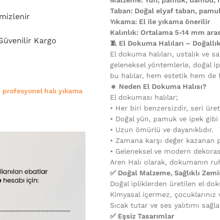
Taban: Doğal elyaf taban, pam
mizlenir
Yıkama: El ile yıkama önerilir
Kalınlık: Ortalama 5-14 mm aras
 Güvenilir Kargo
🧵 El Dokuma Halıları – Doğallı
El dokuma halıları, ustalık ve sa
geleneksel yöntemlerle, doğal ip
bu halılar, hem estetik hem de 
🔹 Neden El Dokuma Halısı?
e
profesyonel halı yıkama
El dokuması halılar;
•⁠ ⁠Her biri benzersizdir, seri üre
•⁠ ⁠Doğal yün, pamuk ve ipek gib
•⁠ ⁠Uzun ömürlü ve dayanıklıdır.
•⁠ ⁠Zamana karşı değer kazanan p
•⁠ ⁠Geleneksel ve modern dekora
Aren Halı olarak, dokumanın ruh
✅ Doğal Malzeme, Sağlıklı Zemi
Doğal ipliklerden üretilen el dok
Kimyasal içermez, çocuklarınız ve
Sıcak tutar ve ses yalıtımı sağla
✅ Eşsiz Tasarımlar