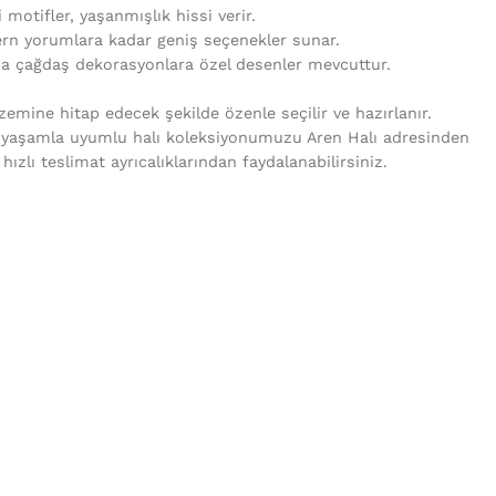
i motifler, yaşanmışlık hissi verir.
rn yorumlara kadar geniş seçenekler sunar.
da çağdaş dekorasyonlara özel desenler mevcuttur.
mine hitap edecek şekilde özenle seçilir ve hazırlanır.
 yaşamla uyumlu halı koleksiyonumuzu Aren Halı adresinden
e hızlı teslimat ayrıcalıklarından faydalanabilirsiniz.