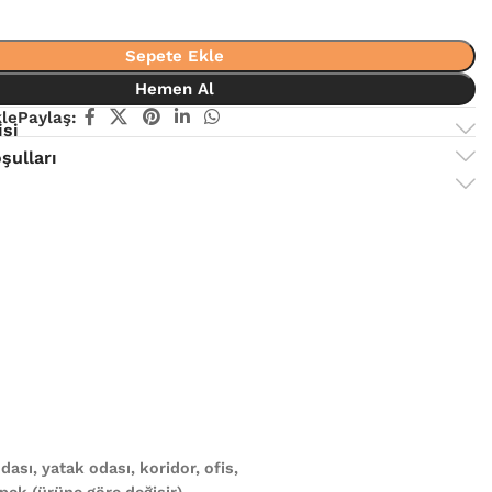
Sepete Ekle
Hemen Al
kle
Paylaş:
isi
şulları
ası, yatak odası, koridor, ofis,
ek (ürüne göre değişir)