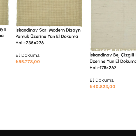
ayn
İskandinav Bej Çizgil
ma
Üzerine Yün El Dokum
Halı-237×288
İskandinav Bej Çizgili Pamuk
El Dokuma
Üzerine Yün El Dokuma
₺
58.700,00
Halı-178×267
El Dokuma
₺
40.823,00