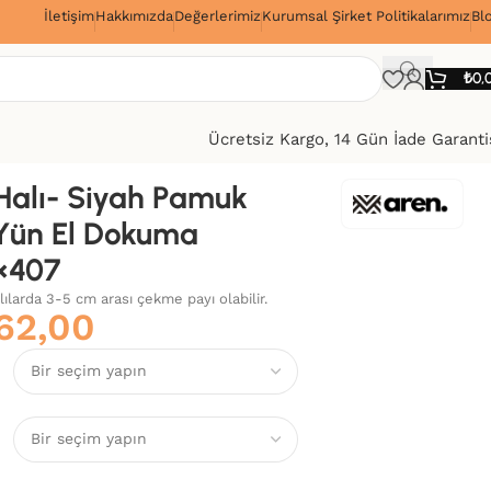
İletişim
Hakkımızda
Değerlerimiz
Kurumsal Şirket Politikalarımız
Bl
!
₺
0,
Ücretsiz Kargo, 14 Gün İade Garanti
alı- Siyah Pamuk
Yün El Dokuma
×407
alılarda 3-5 cm arası çekme payı olabilir.
62,00