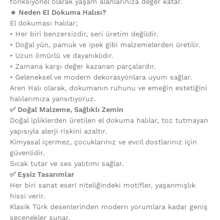
fonksiyonel olarak yaşam alanlarınıza değer katar.
🔹 Neden El Dokuma Halısı?
El dokuması halılar;
•⁠ ⁠Her biri benzersizdir, seri üretim değildir.
•⁠ ⁠Doğal yün, pamuk ve ipek gibi malzemelerden üretilir.
•⁠ ⁠Uzun ömürlü ve dayanıklıdır.
•⁠ ⁠Zamana karşı değer kazanan parçalardır.
•⁠ ⁠Geleneksel ve modern dekorasyonlara uyum sağlar.
Aren Halı olarak, dokumanın ruhunu ve emeğin estetiğini
halılarımıza yansıtıyoruz.
✅ Doğal Malzeme, Sağlıklı Zemin
Doğal ipliklerden üretilen el dokuma halılar, toz tutmayan
yapısıyla alerji riskini azaltır.
Kimyasal içermez, çocuklarınız ve evcil dostlarınız için
güvenlidir.
Sıcak tutar ve ses yalıtımı sağlar.
✅ Eşsiz Tasarımlar
Her biri sanat eseri niteliğindeki motifler, yaşanmışlık
hissi verir.
Klasik Türk desenlerinden modern yorumlara kadar geniş
seçenekler sunar.