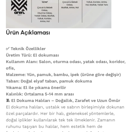
Ürün Açıklaması
✅ Teknik Özellikler
Üretim Türü: El dokuması
Kullanım Alanı: Salon, oturma odası, yatak odası, koridor,
ofis,
Malzeme: Yün, pamuk, bambu, ipek (ürüne göre değişir)
Taban: Doğal elyaf taban, pamuk dokuma
Yıkama: El ile yıkama önerilir
Kalınlık: Ortalama 5-14 mm arası
🧵 El Dokuma Halıları – Doğallık, Zarafet ve Uzun Ömür
El dokuma halıları, ustalık ve sabrın birleşimiyle dokunan
özel parçalardır. Her bir halı, geleneksel yöntemlerle,
doğal iplikler kullanılarak tek tek ilmeklenir. Zamanın
ruhunu taşıyan bu halılar, hem estetik hem de