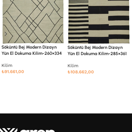
Söküntü Blue Çizgili Yün El
Söküntü Bej Modern Dizayn
Dokuma Kilim-238×286
Yün El Dokuma Kilim-285×361
Kilim
Kilim
₺
71.914,00
₺
108.662,00
Devamını oku
Devamını oku