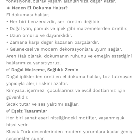
fonksiyonel olarak yaşam alanlarınıza değer katar.
🔹 Neden El Dokuma Halısı?
El dokuması halılar;
•⁠ ⁠Her biri benzersizdir, seri üretim değildir.
•⁠ ⁠Doğal yün, pamuk ve ipek gibi malzemelerden üretilir.
•⁠ ⁠Uzun ömürlü ve dayanıklıdır.
•⁠ ⁠Zamana karşı değer kazanan parçalardır.
•⁠ ⁠Geleneksel ve modern dekorasyonlara uyum sağlar.
Aren Halı olarak, dokumanın ruhunu ve emeğin estetiğini
halılarımıza yansıtıyoruz.
✅ Doğal Malzeme, Sağlıklı Zemin
Doğal ipliklerden üretilen el dokuma halılar, toz tutmayan
yapısıyla alerji riskini azaltır.
Kimyasal içermez, çocuklarınız ve evcil dostlarınız için
güvenlidir.
Sıcak tutar ve ses yalıtımı sağlar.
✅ Eşsiz Tasarımlar
Her biri sanat eseri niteliğindeki motifler, yaşanmışlık
hissi verir.
Klasik Türk desenlerinden modern yorumlara kadar geniş
seçenekler sunar.