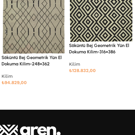
Söküntü Bej Geometrik Yün El
Dokuma Kilim-316×386
Söküntü Bej Modern Dizayn
Yün El Dokuma Kilim-246×342
Kilim
₺
128.832,00
Kilim
₺
88.810,00
Devamını oku
Devamını oku