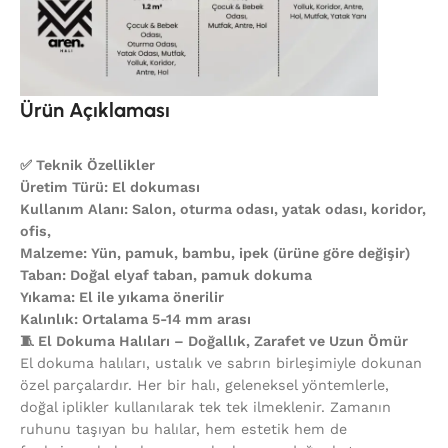
Ürün Açıklaması
✅ Teknik Özellikler
Üretim Türü: El dokuması
Kullanım Alanı: Salon, oturma odası, yatak odası, koridor,
ofis,
Malzeme: Yün, pamuk, bambu, ipek (ürüne göre değişir)
Taban: Doğal elyaf taban, pamuk dokuma
Yıkama: El ile yıkama önerilir
Kalınlık: Ortalama 5-14 mm arası
🧵 El Dokuma Halıları – Doğallık, Zarafet ve Uzun Ömür
El dokuma halıları, ustalık ve sabrın birleşimiyle dokunan
özel parçalardır. Her bir halı, geleneksel yöntemlerle,
doğal iplikler kullanılarak tek tek ilmeklenir. Zamanın
ruhunu taşıyan bu halılar, hem estetik hem de