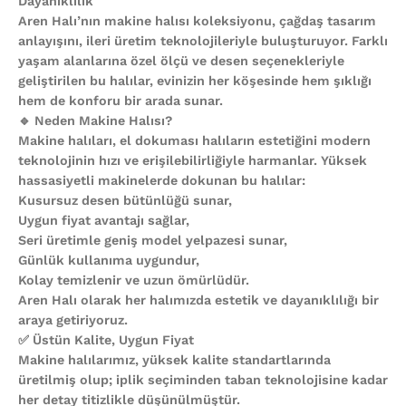
Dayanıklılık
Aren Halı’nın makine halısı koleksiyonu, çağdaş tasarım
anlayışını, ileri üretim teknolojileriyle buluşturuyor. Farklı
yaşam alanlarına özel ölçü ve desen seçenekleriyle
geliştirilen bu halılar, evinizin her köşesinde hem şıklığı
hem de konforu bir arada sunar.
🔹 Neden Makine Halısı?
Makine halıları, el dokuması halıların estetiğini modern
teknolojinin hızı ve erişilebilirliğiyle harmanlar. Yüksek
hassasiyetli makinelerde dokunan bu halılar:
Kusursuz desen bütünlüğü sunar,
Uygun fiyat avantajı sağlar,
Seri üretimle geniş model yelpazesi sunar,
Günlük kullanıma uygundur,
Kolay temizlenir ve uzun ömürlüdür.
Aren Halı olarak her halımızda estetik ve dayanıklılığı bir
araya getiriyoruz.
✅ Üstün Kalite, Uygun Fiyat
Makine halılarımız, yüksek kalite standartlarında
üretilmiş olup; iplik seçiminden taban teknolojisine kadar
her detay titizlikle düşünülmüştür.