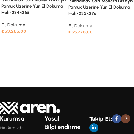
İskandinav Sarı Modern Dizayn
Pamuk Üzerine Yün El Dokuma
Halı-235×276
İskandinav Bej Çizgili Pamuk
El Dokuma
Üzerine Yün El Dokuma
₺
55.778,00
Halı-180×273
Devamını oku
El Dokuma
₺
42.199,00
Devamını oku
Kurumsal
Yasal
Takip Et:
Bilgilendirme
Hakkımızda