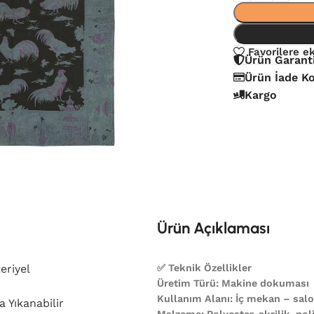
Favorilere e
Ürün Garant
Ürün İade Ko
Kargo
Ürün Açıklaması
eriyel
✅ Teknik Özellikler
Üretim Türü: Makine dokuması
Kullanım Alanı: İç mekan – salon
 Yıkanabilir
Malzeme: Polyester, akrilik, poli