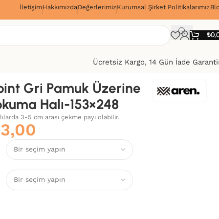
İletişim
Hakkımızda
Değerlerimiz
Kurumsal Şirket Politikalarımız
Bl
!
₺
0,
Ücretsiz Kargo, 14 Gün İade Garanti
int Gri Pamuk Üzerine
okuma Halı-153×248
alılarda 3-5 cm arası çekme payı olabilir.
93,00