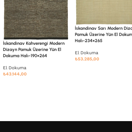
İskandinav Sarı Modern Dizayn
İskandinav Sarı Modern Diz
Pamuk Üzerine Yün El Dokuma
Pamuk Üzerine Yün El Doku
Halı-234×265
Halı-235×276
El Dokuma
El Dokuma
₺
53.285,00
₺
55.778,00