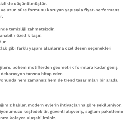
tizlikle düşünülmüştür.
 ve uzun süre formunu koruyan yapısıyla fiyat-performans
r.
nde temizliği zahmetsizdir.
abilir özellik taşır.
ur.
ak gibi farklı yaşam alanlarına özel desen seçenekleri
gilere, bohem motiflerden geometrik formlara kadar geniş
 dekorasyon tarzına hitap eder.
iyonunda hem zamansız hem de trend tasarımları bir arada
ğımız halılar, modern evlerin ihtiyaçlarına göre şekilleniyor.
iyonumuzu keşfedebilir, güvenli alışveriş, sağlam paketleme
ıza kolayca ulaşabilirsiniz.