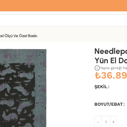
Sana özel hoş geldin hediyemiz var
Hemen üye ol, ilk siparişinde
%10 indirim
fırsatını yakala.
el Ölçü Ve Özel Baskı
 El Dokuma Halı-153×248
Needlepo
Yün El D
Yapısı gereği h
₺
36.8
ŞEKIL
BOYUT/EBAT