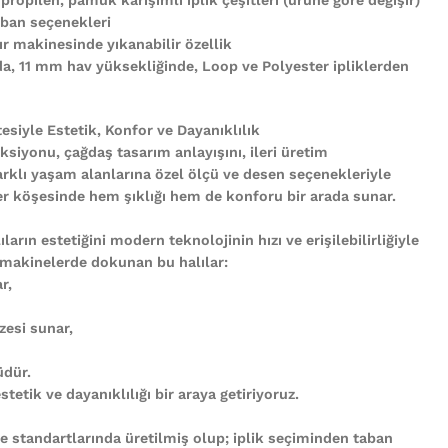
ban seçenekleri
r makinesinde yıkanabilir özellik
nda, 11 mm hav yüksekliğinde, Loop ve Polyester ipliklerden
tesiyle Estetik, Konfor ve Dayanıklılık
ksiyonu, çağdaş tasarım anlayışını, ileri üretim
arklı yaşam alanlarına özel ölçü ve desen seçenekleriyle
n her köşesinde hem şıklığı hem de konforu bir arada sunar.
ların estetiğini modern teknolojinin hızı ve erişilebilirliğiyle
 makinelerde dokunan bu halılar:
r,
zesi sunar,
üdür.
tetik ve dayanıklılığı bir araya getiriyoruz.
te standartlarında üretilmiş olup; iplik seçiminden taban