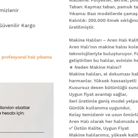
Taban: Kaymaz taban, pamuk ta
mizlenir
Yıkama: Bazı modellerde çamaşı
Kalınlık: 200.000 ilmek sıklığı
 Güvenilir Kargo
üretilmiştir.
Makine Halıları – Aren Halı Kali
Aren Halı’nın makine halısı kole
teknolojileriyle buluşturuyor. F
e
profesyonel halı yıkama
geliştirilen bu halılar, evinizi
🔹 Neden Makine Halısı?
Makine halıları, el dokuması halı
harmanlar. Yüksek hassasiyetli
Kusursuz desen bütünlüğü suna
Uygun fiyat avantajı sağlar,
Seri üretimle geniş model yelpa
Günlük kullanıma uygundur,
Kolay temizlenir ve uzun ömürl
Aren Halı olarak her halımızda es
✅ Üstün Kalite, Uygun Fiyat
Makine halılarımız, yüksek kali