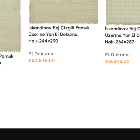
i Pamuk
İskandinav Bej Çizgili Pamuk
a
Üzerine Yün El Dokuma
İskandinav Kırmı
Halı-264×287
Üzerine Yün El 
Halı-240×297
El Dokuma
₺
65.146,00
El Dokuma
₺
61.278,00