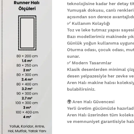
teknolojisine kadar her detay ti
Yumuşak dokusu, canlı renkleri
açısından son derece avantajlıdı
✅ Kullanım Kolaylığı
Toz ve leke tutmaz yapısı sayesi
Bazı modellerimiz makinede yıkan
Günlük yoğun kullanıma uygund
Oturma odası, çocuk odası, mutf
sunar.
✅ Modern Tasarımlar
Klasik desenlerden minimal çiz
desen yelpazesiyle her zevke ve
Aren Halı makine halısı koleks
bulabilirsiniz.
🌍 Aren Halı Güvencesi
Yerli üretim gücümüzle hazırladı
Aren Halı üzerinden tüm koleks
ve memnuniyet garantisiyle halın