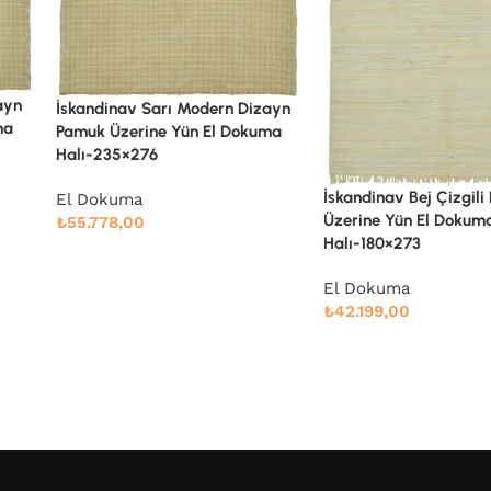
İskandinav Bej Çizgil
ayn
Üzerine Yün El Dokum
ma
Halı-244×290
El Dokuma
İskandinav Bej Çizgili Pamuk
₺
60.848,00
Üzerine Yün El Dokuma
Halı-180×273
El Dokuma
₺
42.199,00