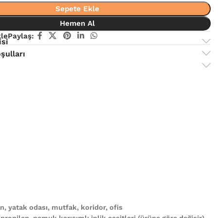
Sepete Ekle
Hemen Al
kle
Paylaş:
isi
şulları
, yatak odası, mutfak, koridor, ofis
propilen, pamuk karışımlı iplik çeşitleri (ürüne göre değişir)