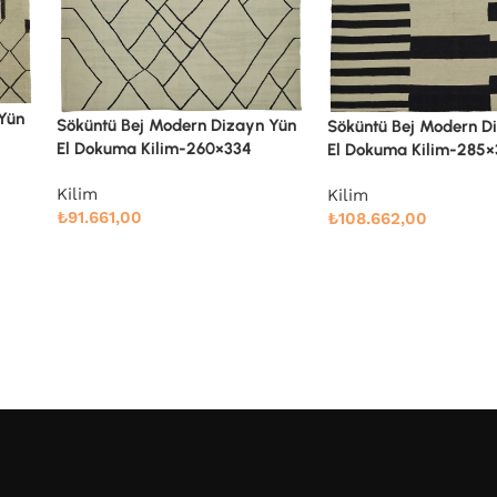
Söküntü Blue Çizgili Y
 Yün
Söküntü Bej Modern Dizayn Yün
Dokuma Kilim-238×28
El Dokuma Kilim-285×361
Kilim
Kilim
₺
71.914,00
₺
108.662,00