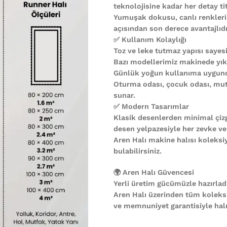
teknolojisine kadar her detay ti
Yumuşak dokusu, canlı renkleri
açısından son derece avantajlıdı
✅ Kullanım Kolaylığı
Toz ve leke tutmaz yapısı sayesi
Bazı modellerimiz makinede yıkan
Günlük yoğun kullanıma uygund
Oturma odası, çocuk odası, mutf
sunar.
✅ Modern Tasarımlar
Klasik desenlerden minimal çiz
desen yelpazesiyle her zevke ve
Aren Halı makine halısı koleks
bulabilirsiniz.
🌍 Aren Halı Güvencesi
Yerli üretim gücümüzle hazırladı
Aren Halı üzerinden tüm koleks
ve memnuniyet garantisiyle halın