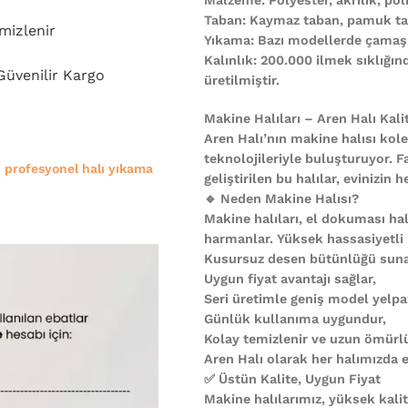
Taban: Kaymaz taban, pamuk ta
mizlenir
Yıkama: Bazı modellerde çamaşı
Kalınlık: 200.000 ilmek sıklığı
 Güvenilir Kargo
üretilmiştir.
Makine Halıları – Aren Halı Kali
Aren Halı’nın makine halısı kole
teknolojileriyle buluşturuyor. F
e
profesyonel halı yıkama
geliştirilen bu halılar, evinizi
🔹 Neden Makine Halısı?
Makine halıları, el dokuması halı
harmanlar. Yüksek hassasiyetli
Kusursuz desen bütünlüğü suna
Uygun fiyat avantajı sağlar,
Seri üretimle geniş model yelpa
Günlük kullanıma uygundur,
Kolay temizlenir ve uzun ömürl
Aren Halı olarak her halımızda es
✅ Üstün Kalite, Uygun Fiyat
Makine halılarımız, yüksek kali