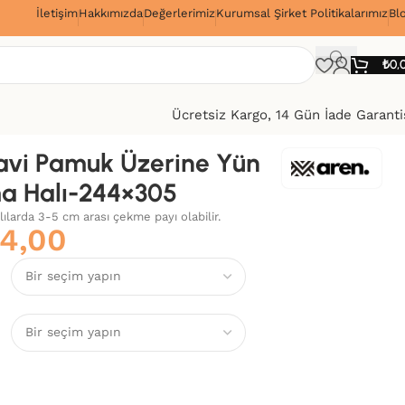
İletişim
Hakkımızda
Değerlerimiz
Kurumsal Şirket Politikalarımız
Bl
!
₺
0,
Ücretsiz Kargo, 14 Gün İade Garanti
avi Pamuk Üzerine Yün
a Halı-244×305
alılarda 3-5 cm arası çekme payı olabilir.
24,00