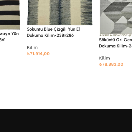
ün El
6
Söküntü Gri Geometrik Yün El
Söküntü Gri Geo
Dokuma Kilim-245×305
Dokuma Kilim-2
Kilim
Kilim
₺
78.883,00
₺
106.339,00