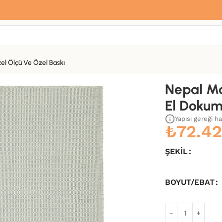
Sana özel hoş geldin hediyemiz var
Hemen üye ol, ilk siparişinde
%10 indirim
fırsatını yakala.
el Ölçü Ve Özel Baskı
 Halı-244×305
Nepal M
El Dokum
Yapısı gereği h
₺
72.4
ŞEKIL
BOYUT/EBAT