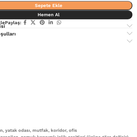
Sepete Ekle
Hemen Al
kle
Paylaş:
isi
şulları
, yatak odası, mutfak, koridor, ofis
propilen, pamuk karışımlı iplik çeşitleri (ürüne göre değişir)