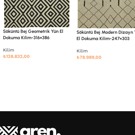
Söküntü Bej Modern Dizayn Yün
Söküntü Bej Modern Dizayn
El Dokuma Kilim-247×303
El Dokuma Kilim-260×334
Kilim
Kilim
₺
78.989,00
₺
91.661,00