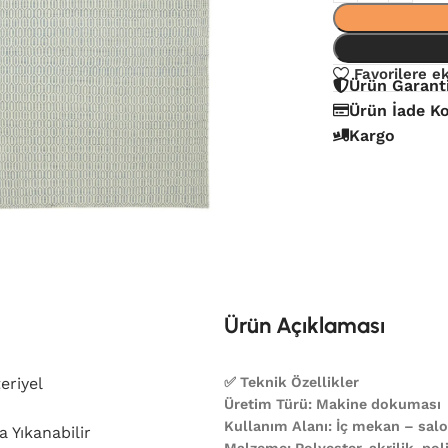
Favorilere e
Ürün Garant
Ürün İade Ko
Kargo
Ürün Açıklaması
eriyel
✅ Teknik Özellikler
Üretim Türü: Makine dokuması
Kullanım Alanı: İç mekan – salon
 Yıkanabilir
Malzeme: Polyester, akrilik, poli