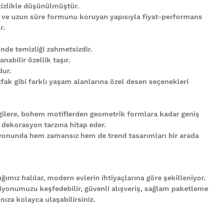
tizlikle düşünülmüştür.
 ve uzun süre formunu koruyan yapısıyla fiyat-performans
r.
nde temizliği zahmetsizdir.
abilir özellik taşır.
ur.
ak gibi farklı yaşam alanlarına özel desen seçenekleri
gilere, bohem motiflerden geometrik formlara kadar geniş
 dekorasyon tarzına hitap eder.
iyonunda hem zamansız hem de trend tasarımları bir arada
ğımız halılar, modern evlerin ihtiyaçlarına göre şekilleniyor.
iyonumuzu keşfedebilir, güvenli alışveriş, sağlam paketleme
ıza kolayca ulaşabilirsiniz.