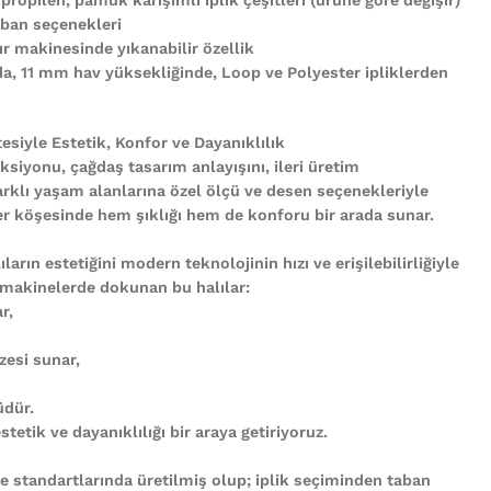
ban seçenekleri
r makinesinde yıkanabilir özellik
nda, 11 mm hav yüksekliğinde, Loop ve Polyester ipliklerden
tesiyle Estetik, Konfor ve Dayanıklılık
ksiyonu, çağdaş tasarım anlayışını, ileri üretim
arklı yaşam alanlarına özel ölçü ve desen seçenekleriyle
n her köşesinde hem şıklığı hem de konforu bir arada sunar.
ların estetiğini modern teknolojinin hızı ve erişilebilirliğiyle
 makinelerde dokunan bu halılar:
r,
zesi sunar,
üdür.
tetik ve dayanıklılığı bir araya getiriyoruz.
te standartlarında üretilmiş olup; iplik seçiminden taban