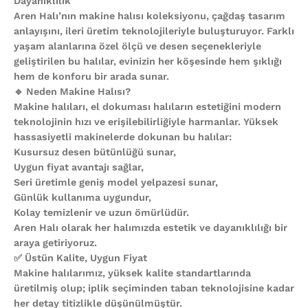
Dayanıklılık
Aren Halı’nın makine halısı koleksiyonu, çağdaş tasarım
anlayışını, ileri üretim teknolojileriyle buluşturuyor. Farklı
yaşam alanlarına özel ölçü ve desen seçenekleriyle
geliştirilen bu halılar, evinizin her köşesinde hem şıklığı
hem de konforu bir arada sunar.
🔹 Neden Makine Halısı?
Makine halıları, el dokuması halıların estetiğini modern
teknolojinin hızı ve erişilebilirliğiyle harmanlar. Yüksek
hassasiyetli makinelerde dokunan bu halılar:
Kusursuz desen bütünlüğü sunar,
Uygun fiyat avantajı sağlar,
Seri üretimle geniş model yelpazesi sunar,
Günlük kullanıma uygundur,
Kolay temizlenir ve uzun ömürlüdür.
Aren Halı olarak her halımızda estetik ve dayanıklılığı bir
araya getiriyoruz.
✅ Üstün Kalite, Uygun Fiyat
Makine halılarımız, yüksek kalite standartlarında
üretilmiş olup; iplik seçiminden taban teknolojisine kadar
her detay titizlikle düşünülmüştür.