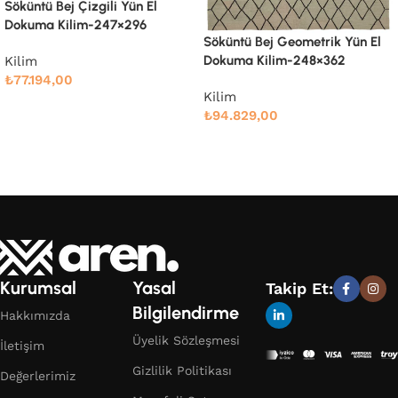
Söküntü Bej Modern Dizayn
Yün El Dokuma Kilim-238×305
Söküntü Bej Geometrik Yün El
Dokuma Kilim-248×362
Kilim
₺
76.666,00
Kilim
₺
94.829,00
Devamını oku
Devamını oku
Kurumsal
Yasal
Takip Et:
Bilgilendirme
Hakkımızda
Üyelik Sözleşmesi
İletişim
Gizlilik Politikası
Değerlerimiz