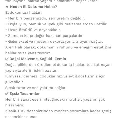
fonksiyonel olarak yaşam alanlarınıza değer katar.
🔹 Neden El Dokuma Halısı?
El dokuması halılar;
•⁠ ⁠Her biri benzersizdir, seri üretim değildir.
•⁠ ⁠Doğal yün, pamuk ve ipek gibi malzemelerden üretilir.
•⁠ ⁠Uzun ömürlü ve dayanıklıdır.
•⁠ ⁠Zamana karşı değer kazanan parçalardır.
•⁠ ⁠Geleneksel ve modern dekorasyonlara uyum sağlar.
Aren Halı olarak, dokumanın ruhunu ve emeğin estetiğini
halılarımıza yansıtıyoruz.
✅ Doğal Malzeme, Sağlıklı Zemin
Doğal ipliklerden üretilen el dokuma halılar, toz tutmayan
yapısıyla alerji riskini azaltır.
Kimyasal içermez, çocuklarınız ve evcil dostlarınız için
güvenlidir.
Sıcak tutar ve ses yalıtımı sağlar.
✅ Eşsiz Tasarımlar
Her biri sanat eseri niteliğindeki motifler, yaşanmışlık
hissi verir.
Klasik Türk desenlerinden modern yorumlara kadar geniş
seçenekler sunar.