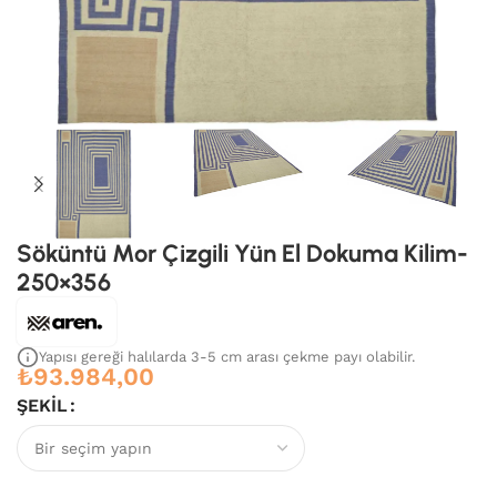
Söküntü Mor Çizgili Yün El Dokuma Kilim-
250×356
Yapısı gereği halılarda 3-5 cm arası çekme payı olabilir.
₺
93.984,00
ŞEKIL