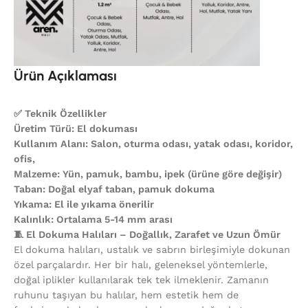
Ürün Açıklaması
✅ Teknik Özellikler
Üretim Türü: El dokuması
Kullanım Alanı: Salon, oturma odası, yatak odası, koridor,
ofis,
Malzeme: Yün, pamuk, bambu, ipek (ürüne göre değişir)
Taban: Doğal elyaf taban, pamuk dokuma
Yıkama: El ile yıkama önerilir
Kalınlık: Ortalama 5-14 mm arası
🧵 El Dokuma Halıları – Doğallık, Zarafet ve Uzun Ömür
El dokuma halıları, ustalık ve sabrın birleşimiyle dokunan
özel parçalardır. Her bir halı, geleneksel yöntemlerle,
doğal iplikler kullanılarak tek tek ilmeklenir. Zamanın
ruhunu taşıyan bu halılar, hem estetik hem de