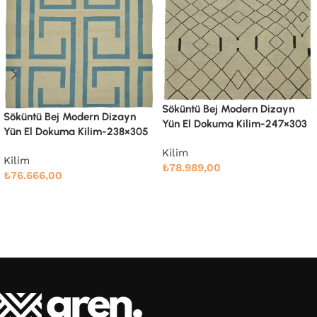
Söküntü Bej Modern Dizayn
Söküntü Bej Modern Dizayn
Yün El Dokuma Kilim-247×303
Yün El Dokuma Kilim-260×334
Kilim
Kilim
₺
78.989,00
₺
91.661,00
Devamını oku
Devamını oku