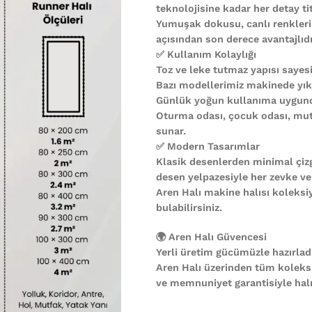
teknolojisine kadar her detay ti
Yumuşak dokusu, canlı renkleri
açısından son derece avantajlıdı
✅ Kullanım Kolaylığı
Toz ve leke tutmaz yapısı sayesi
Bazı modellerimiz makinede yıkan
Günlük yoğun kullanıma uygund
Oturma odası, çocuk odası, mutf
sunar.
✅ Modern Tasarımlar
Klasik desenlerden minimal çiz
desen yelpazesiyle her zevke ve
Aren Halı makine halısı koleks
bulabilirsiniz.
🌍 Aren Halı Güvencesi
Yerli üretim gücümüzle hazırladı
Aren Halı üzerinden tüm koleks
ve memnuniyet garantisiyle halın