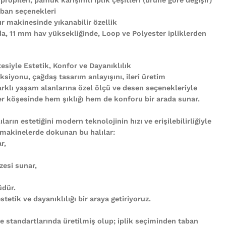
ban seçenekleri
r makinesinde yıkanabilir özellik
nda, 11 mm hav yüksekliğinde, Loop ve Polyester ipliklerden
tesiyle Estetik, Konfor ve Dayanıklılık
ksiyonu, çağdaş tasarım anlayışını, ileri üretim
arklı yaşam alanlarına özel ölçü ve desen seçenekleriyle
n her köşesinde hem şıklığı hem de konforu bir arada sunar.
ların estetiğini modern teknolojinin hızı ve erişilebilirliğiyle
 makinelerde dokunan bu halılar:
r,
zesi sunar,
üdür.
tetik ve dayanıklılığı bir araya getiriyoruz.
te standartlarında üretilmiş olup; iplik seçiminden taban