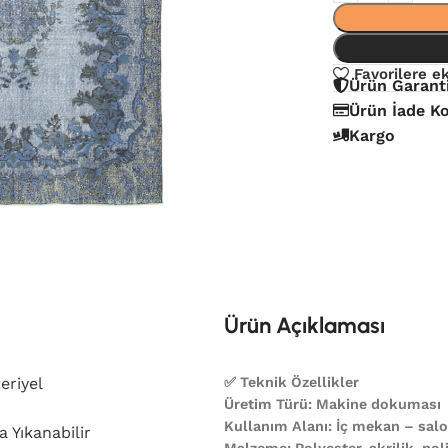
Favorilere e
Ürün Garant
Ürün İade Ko
Kargo
Ürün Açıklaması
eriyel
✅ Teknik Özellikler
Üretim Türü: Makine dokuması
Kullanım Alanı: İç mekan – salon
 Yıkanabilir
Malzeme: Polyester, akrilik, poli