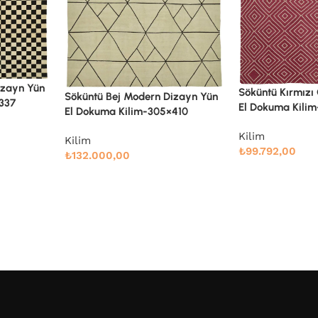
Söküntü Kırmızı Geometrik Yün
izayn Yün
Söküntü Mavi Çiz
El Dokuma Kilim-270×350
410
Dokuma Kilim-2
Kilim
Kilim
₺
99.792,00
₺
85.536,00