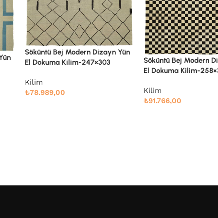
 Yün
Söküntü Bej Modern Dizayn Yün
Söküntü Bej Modern D
El Dokuma Kilim-258×337
El Dokuma Kilim-305×
Kilim
Kilim
₺
91.766,00
₺
132.000,00