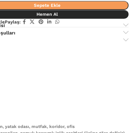
Sepete Ekle
Hemen Al
kle
Paylaş:
isi
şulları
, yatak odası, mutfak, koridor, ofis
propilen, pamuk karışımlı iplik çeşitleri (ürüne göre değişir)