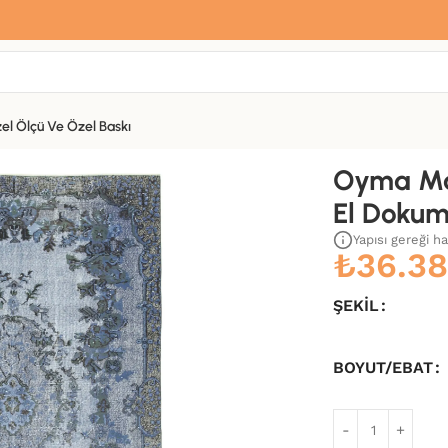
Sana özel hoş geldin hediyemiz var
Hemen üye ol, ilk siparişinde
%10 indirim
fırsatını yakala.
el Ölçü Ve Özel Baskı
Kilim-175×284
Oyma Ma
El Dokum
Yapısı gereği h
₺
36.3
ŞEKIL
BOYUT/EBAT