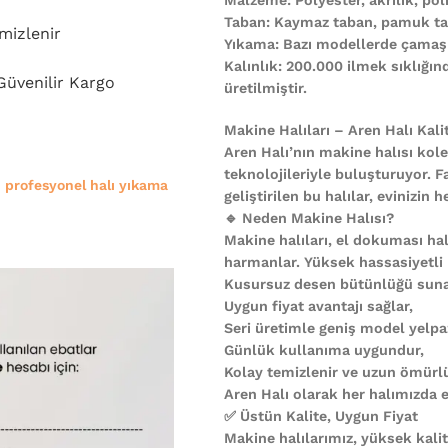
Taban: Kaymaz taban, pamuk ta
mizlenir
Yıkama: Bazı modellerde çamaşı
Kalınlık: 200.000 ilmek sıklığı
 Güvenilir Kargo
üretilmiştir.
Makine Halıları – Aren Halı Kali
Aren Halı’nın makine halısı kole
teknolojileriyle buluşturuyor. F
e
profesyonel halı yıkama
geliştirilen bu halılar, evinizi
🔹 Neden Makine Halısı?
Makine halıları, el dokuması halı
harmanlar. Yüksek hassasiyetli
Kusursuz desen bütünlüğü suna
Uygun fiyat avantajı sağlar,
Seri üretimle geniş model yelpa
Günlük kullanıma uygundur,
Kolay temizlenir ve uzun ömürl
Aren Halı olarak her halımızda es
✅ Üstün Kalite, Uygun Fiyat
Makine halılarımız, yüksek kali