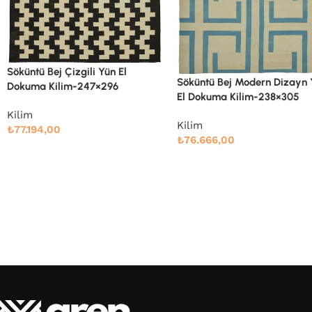
Söküntü Bej Modern Dizayn
Söküntü Bej Modern Dizayn Yün
El Dokuma Kilim-247×303
El Dokuma Kilim-238×305
Kilim
Kilim
₺
78.989,00
₺
76.666,00