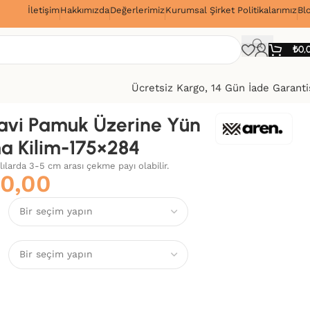
İletişim
Hakkımızda
Değerlerimiz
Kurumsal Şirket Politikalarımız
Bl
!
₺
0,
Ücretsiz Kargo, 14 Gün İade Garanti
vi Pamuk Üzerine Yün
a Kilim-175×284
alılarda 3-5 cm arası çekme payı olabilir.
80,00