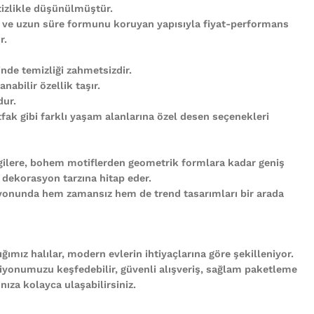
tizlikle düşünülmüştür.
 ve uzun süre formunu koruyan yapısıyla fiyat-performans
r.
nde temizliği zahmetsizdir.
abilir özellik taşır.
ur.
ak gibi farklı yaşam alanlarına özel desen seçenekleri
gilere, bohem motiflerden geometrik formlara kadar geniş
 dekorasyon tarzına hitap eder.
iyonunda hem zamansız hem de trend tasarımları bir arada
ğımız halılar, modern evlerin ihtiyaçlarına göre şekilleniyor.
iyonumuzu keşfedebilir, güvenli alışveriş, sağlam paketleme
ıza kolayca ulaşabilirsiniz.