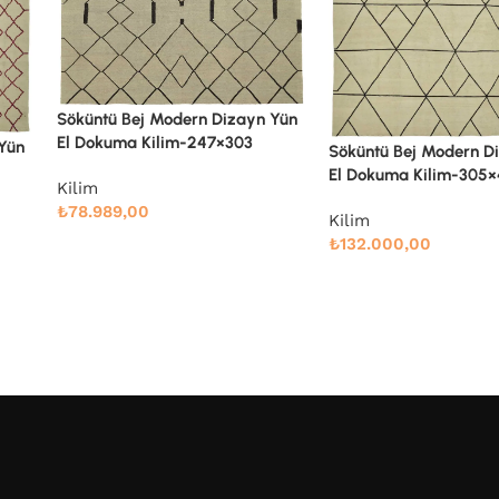
Söküntü Blue Çizgili Y
 Yün
Dokuma Kilim-238×28
Söküntü Bej Modern Dizayn Yün
El Dokuma Kilim-305×410
Kilim
₺
71.914,00
Kilim
₺
132.000,00