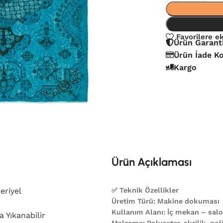
Favorilere e
Ürün Garant
Ürün İade Ko
Kargo
Ürün Açıklaması
eriyel
✅ Teknik Özellikler
Üretim Türü: Makine dokuması
Kullanım Alanı: İç mekan – salon
 Yıkanabilir
Malzeme: Polyester, akrilik, poli