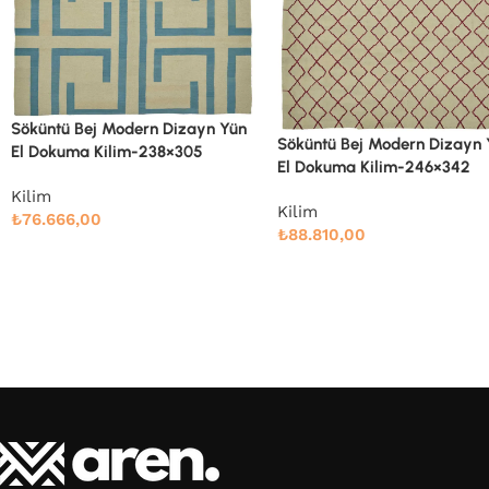
Söküntü Bej Modern Dizayn
El Dokuma Kilim-247×303
Söküntü Bej Modern Dizayn Yün
El Dokuma Kilim-246×342
Kilim
₺
78.989,00
Kilim
₺
88.810,00