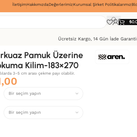
İletişim
Hakkımızda
Değerlerimiz
Kurumsal Şirket Politikalarımız
Bl
!
₺
0,
Ücretsiz Kargo, 14 Gün İade Garanti
rkuaz Pamuk Üzerine
okuma Kilim-183×270
alılarda 3-5 cm arası çekme payı olabilir.
1,00