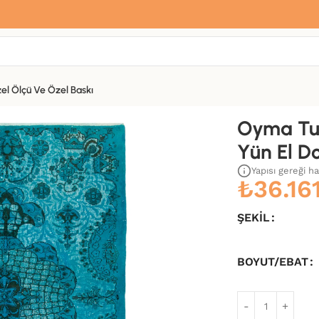
Sana özel hoş geldin hediyemiz var
Hemen üye ol, ilk siparişinde
%10 indirim
fırsatını yakala.
el Ölçü Ve Özel Baskı
ma Kilim-183×270
Oyma Tu
Yün El D
Yapısı gereği h
₺
36.16
ŞEKIL
BOYUT/EBAT