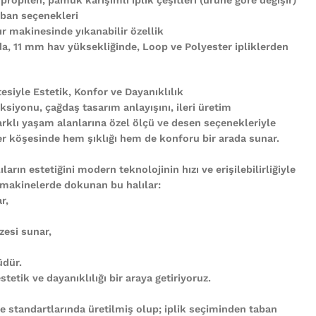
ban seçenekleri
r makinesinde yıkanabilir özellik
nda, 11 mm hav yüksekliğinde, Loop ve Polyester ipliklerden
tesiyle Estetik, Konfor ve Dayanıklılık
ksiyonu, çağdaş tasarım anlayışını, ileri üretim
arklı yaşam alanlarına özel ölçü ve desen seçenekleriyle
n her köşesinde hem şıklığı hem de konforu bir arada sunar.
ların estetiğini modern teknolojinin hızı ve erişilebilirliğiyle
 makinelerde dokunan bu halılar:
r,
zesi sunar,
üdür.
tetik ve dayanıklılığı bir araya getiriyoruz.
te standartlarında üretilmiş olup; iplik seçiminden taban