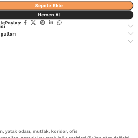
Sepete Ekle
Hemen Al
kle
Paylaş:
isi
şulları
, yatak odası, mutfak, koridor, ofis
propilen, pamuk karışımlı iplik çeşitleri (ürüne göre değişir)