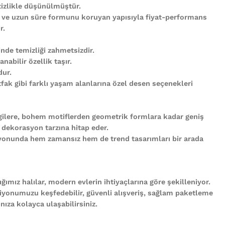
tizlikle düşünülmüştür.
 ve uzun süre formunu koruyan yapısıyla fiyat-performans
r.
nde temizliği zahmetsizdir.
abilir özellik taşır.
ur.
ak gibi farklı yaşam alanlarına özel desen seçenekleri
gilere, bohem motiflerden geometrik formlara kadar geniş
 dekorasyon tarzına hitap eder.
iyonunda hem zamansız hem de trend tasarımları bir arada
ğımız halılar, modern evlerin ihtiyaçlarına göre şekilleniyor.
iyonumuzu keşfedebilir, güvenli alışveriş, sağlam paketleme
ıza kolayca ulaşabilirsiniz.