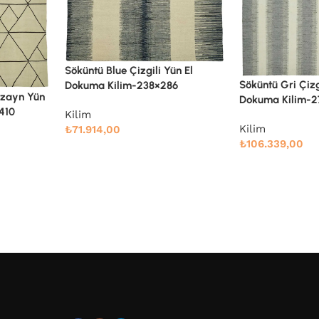
ün El
Söküntü Gri Çizgili Yün El
6
Söküntü Mavi Çiz
Dokuma Kilim-275×366
Dokuma Kilim-2
Kilim
Kilim
₺
106.339,00
₺
85.536,00