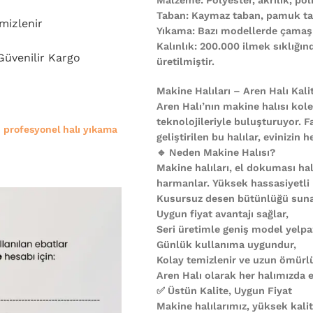
Taban: Kaymaz taban, pamuk ta
mizlenir
Yıkama: Bazı modellerde çamaşı
Kalınlık: 200.000 ilmek sıklığı
 Güvenilir Kargo
üretilmiştir.
Makine Halıları – Aren Halı Kali
Aren Halı’nın makine halısı kole
teknolojileriyle buluşturuyor. F
e
profesyonel halı yıkama
geliştirilen bu halılar, evinizi
🔹 Neden Makine Halısı?
Makine halıları, el dokuması halı
harmanlar. Yüksek hassasiyetli
Kusursuz desen bütünlüğü suna
Uygun fiyat avantajı sağlar,
Seri üretimle geniş model yelpa
Günlük kullanıma uygundur,
Kolay temizlenir ve uzun ömürl
Aren Halı olarak her halımızda es
✅ Üstün Kalite, Uygun Fiyat
Makine halılarımız, yüksek kali