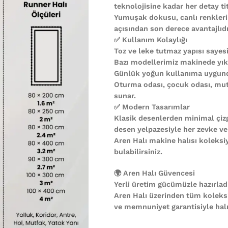
teknolojisine kadar her detay ti
Yumuşak dokusu, canlı renkleri
açısından son derece avantajlıdı
✅ Kullanım Kolaylığı
Toz ve leke tutmaz yapısı sayesi
Bazı modellerimiz makinede yıkan
Günlük yoğun kullanıma uygund
Oturma odası, çocuk odası, mutf
sunar.
✅ Modern Tasarımlar
Klasik desenlerden minimal çiz
desen yelpazesiyle her zevke ve
Aren Halı makine halısı koleks
bulabilirsiniz.
🌍 Aren Halı Güvencesi
Yerli üretim gücümüzle hazırladı
Aren Halı üzerinden tüm koleks
ve memnuniyet garantisiyle halın