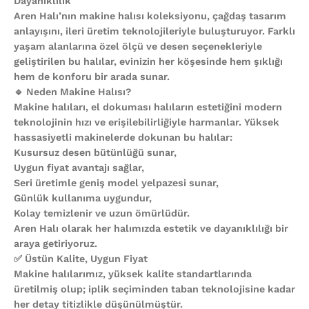
Dayanıklılık
Aren Halı’nın makine halısı koleksiyonu, çağdaş tasarım
anlayışını, ileri üretim teknolojileriyle buluşturuyor. Farklı
yaşam alanlarına özel ölçü ve desen seçenekleriyle
geliştirilen bu halılar, evinizin her köşesinde hem şıklığı
hem de konforu bir arada sunar.
🔹 Neden Makine Halısı?
Makine halıları, el dokuması halıların estetiğini modern
teknolojinin hızı ve erişilebilirliğiyle harmanlar. Yüksek
hassasiyetli makinelerde dokunan bu halılar:
Kusursuz desen bütünlüğü sunar,
Uygun fiyat avantajı sağlar,
Seri üretimle geniş model yelpazesi sunar,
Günlük kullanıma uygundur,
Kolay temizlenir ve uzun ömürlüdür.
Aren Halı olarak her halımızda estetik ve dayanıklılığı bir
araya getiriyoruz.
✅ Üstün Kalite, Uygun Fiyat
Makine halılarımız, yüksek kalite standartlarında
üretilmiş olup; iplik seçiminden taban teknolojisine kadar
her detay titizlikle düşünülmüştür.