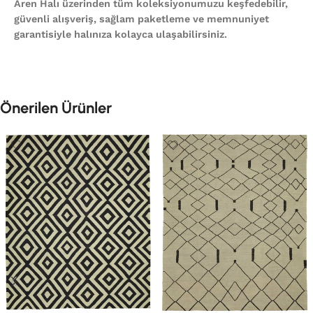
Aren Halı üzerinden tüm koleksiyonumuzu keşfedebilir,
güvenli alışveriş, sağlam paketleme ve memnuniyet
garantisiyle halınıza kolayca ulaşabilirsiniz.
Önerilen Ürünler