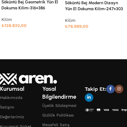
Söküntü Bej Modern Dizayn
Yün El Dokuma Kilim-247×303
Söküntü Bej Modern Dizayn
Yün El Dokuma Kilim-305×410
Kilim
₺
78.989,00
Kilim
₺
132.000,00
Devamını oku
Devamını oku
Kurumsal
Yasal
Takip Et:
Bilgilendirme
Hakkımızda
Üyelik Sözleşmesi
İletişim
Gizlilik Politikası
Değerlerimiz
Mesafeli Satış
Kurumsal Şirket