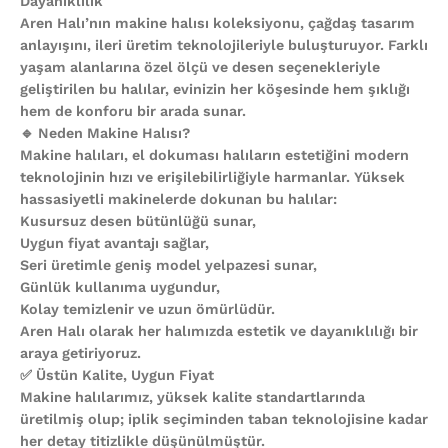
Dayanıklılık
Aren Halı’nın makine halısı koleksiyonu, çağdaş tasarım
anlayışını, ileri üretim teknolojileriyle buluşturuyor. Farklı
yaşam alanlarına özel ölçü ve desen seçenekleriyle
geliştirilen bu halılar, evinizin her köşesinde hem şıklığı
hem de konforu bir arada sunar.
🔹 Neden Makine Halısı?
Makine halıları, el dokuması halıların estetiğini modern
teknolojinin hızı ve erişilebilirliğiyle harmanlar. Yüksek
hassasiyetli makinelerde dokunan bu halılar:
Kusursuz desen bütünlüğü sunar,
Uygun fiyat avantajı sağlar,
Seri üretimle geniş model yelpazesi sunar,
Günlük kullanıma uygundur,
Kolay temizlenir ve uzun ömürlüdür.
Aren Halı olarak her halımızda estetik ve dayanıklılığı bir
araya getiriyoruz.
✅ Üstün Kalite, Uygun Fiyat
Makine halılarımız, yüksek kalite standartlarında
üretilmiş olup; iplik seçiminden taban teknolojisine kadar
her detay titizlikle düşünülmüştür.