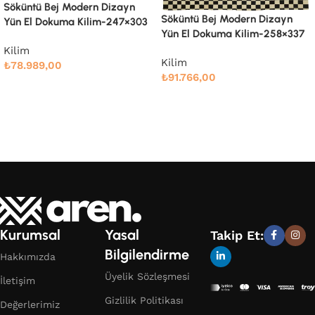
Söküntü Bej Modern Dizayn
Söküntü Bej Modern Dizayn
Yün El Dokuma Kilim-260×334
Yün El Dokuma Kilim-258×337
Kilim
Kilim
₺
91.661,00
₺
91.766,00
Devamını oku
Devamını oku
Kurumsal
Yasal
Takip Et:
Bilgilendirme
Hakkımızda
Üyelik Sözleşmesi
İletişim
Gizlilik Politikası
Değerlerimiz