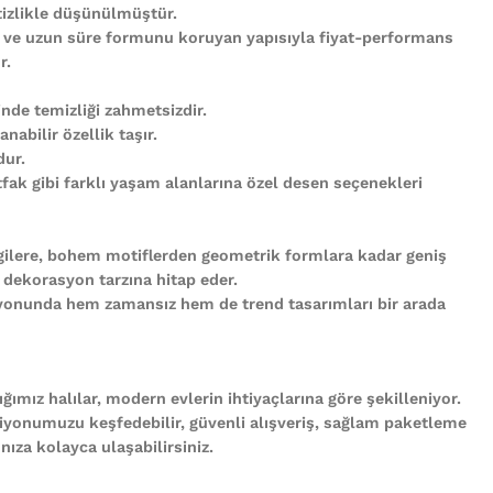
tizlikle düşünülmüştür.
 ve uzun süre formunu koruyan yapısıyla fiyat-performans
r.
nde temizliği zahmetsizdir.
abilir özellik taşır.
ur.
ak gibi farklı yaşam alanlarına özel desen seçenekleri
gilere, bohem motiflerden geometrik formlara kadar geniş
 dekorasyon tarzına hitap eder.
iyonunda hem zamansız hem de trend tasarımları bir arada
ğımız halılar, modern evlerin ihtiyaçlarına göre şekilleniyor.
iyonumuzu keşfedebilir, güvenli alışveriş, sağlam paketleme
ıza kolayca ulaşabilirsiniz.