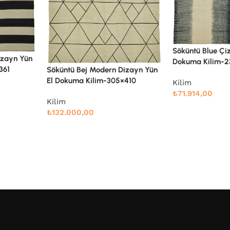
Söküntü Blue Çizgili Yün El
Dokuma Kilim-238×286
Söküntü Kırmızı
izayn Yün
El Dokuma Kili
410
Kilim
₺
71.914,00
Kilim
₺
99.792,00