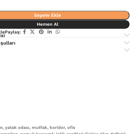
Sepete Ekle
Hemen Al
kle
Paylaş:
isi
şulları
, yatak odası, mutfak, koridor, ofis
propilen, pamuk karışımlı iplik çeşitleri (ürüne göre değişir)