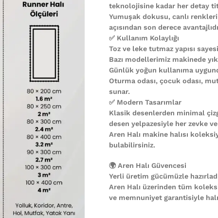
teknolojisine kadar her detay ti
Yumuşak dokusu, canlı renkleri
açısından son derece avantajlıdı
✅ Kullanım Kolaylığı
Toz ve leke tutmaz yapısı sayesi
Bazı modellerimiz makinede yıkan
Günlük yoğun kullanıma uygund
Oturma odası, çocuk odası, mutf
sunar.
✅ Modern Tasarımlar
Klasik desenlerden minimal çiz
desen yelpazesiyle her zevke ve
Aren Halı makine halısı koleks
bulabilirsiniz.
🌍 Aren Halı Güvencesi
Yerli üretim gücümüzle hazırladı
Aren Halı üzerinden tüm koleks
ve memnuniyet garantisiyle halın