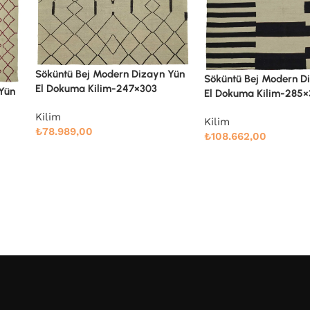
 Yün
Söküntü Bej Modern Dizayn Yün
El Dokuma Kilim-285×361
Söküntü Bej Modern D
El Dokuma Kilim-305×
Kilim
₺
108.662,00
Kilim
₺
132.000,00