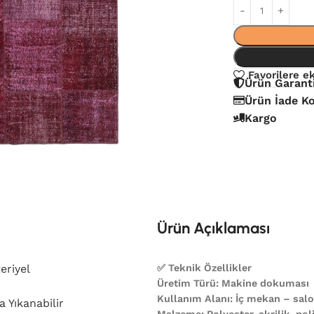
Favorilere e
Ürün Garant
Ürün İade Ko
Kargo
Ürün Açıklaması
eriyel
✅ Teknik Özellikler
Üretim Türü: Makine dokuması
Kullanım Alanı: İç mekan – salon
 Yıkanabilir
Malzeme: Polyester, akrilik, poli