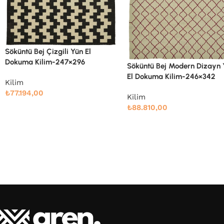
Söküntü Bej Modern Dizayn
El Dokuma Kilim-247×303
Söküntü Bej Modern Dizayn Yün
El Dokuma Kilim-246×342
Kilim
₺
78.989,00
Kilim
₺
88.810,00