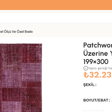
Sana özel hoş geldin hediyemiz var
Hemen üye ol, ilk siparişinde
%10 indirim
fırsatını yakala.
el Ölçü Ve Özel Baskı
 Dokuma Kilim-199×300
Patchwor
Üzerine 
199×300
Yapısı gereği h
₺
32.23
ŞEKIL
BOYUT/EBAT