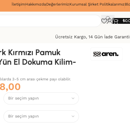
İletişim
Hakkımızda
Değerlerimiz
Kurumsal Şirket Politikalarımız
Bl
!
₺
0,
Ücretsiz Kargo, 14 Gün İade Garanti
k Kırmızı Pamuk
Yün El Dokuma Kilim-
alılarda 3-5 cm arası çekme payı olabilir.
8,00