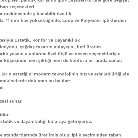
ban seçenekleri
r makinesinde yıkanabilir özellik
nda, 11 mm hav yüksekliğinde, Loop ve Polyester ipliklerden
tesiyle Estetik, Konfor ve Dayanıklılık
ksiyonu, çağdaş tasarım anlayışını, ileri üretim
arklı yaşam alanlarına özel ölçü ve desen seçenekleriyle
n her köşesinde hem şıklığı hem de konforu bir arada sunar.
ların estetiğini modern teknolojinin hızı ve erişilebilirliğiyle
 makinelerde dokunan bu halılar:
r,
zesi sunar,
üdür.
tetik ve dayanıklılığı bir araya getiriyoruz.
te standartlarında üretilmiş olup; iplik seçiminden taban