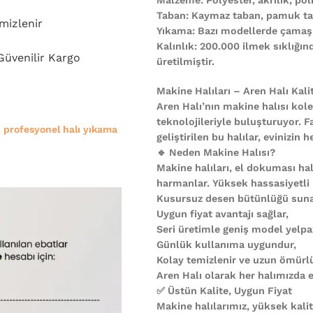
Taban: Kaymaz taban, pamuk ta
mizlenir
Yıkama: Bazı modellerde çamaşı
Kalınlık: 200.000 ilmek sıklığı
 Güvenilir Kargo
üretilmiştir.
Makine Halıları – Aren Halı Kali
Aren Halı’nın makine halısı kole
teknolojileriyle buluşturuyor. F
e
profesyonel halı yıkama
geliştirilen bu halılar, evinizi
🔹 Neden Makine Halısı?
Makine halıları, el dokuması halı
harmanlar. Yüksek hassasiyetli
Kusursuz desen bütünlüğü suna
Uygun fiyat avantajı sağlar,
Seri üretimle geniş model yelpa
Günlük kullanıma uygundur,
Kolay temizlenir ve uzun ömürl
Aren Halı olarak her halımızda es
✅ Üstün Kalite, Uygun Fiyat
Makine halılarımız, yüksek kali