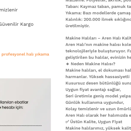
Taban: Kaymaz taban, pamuk ta
mizlenir
Yıkama: Bazı modellerde çamaşı
Kalınlık: 200.000 ilmek sıklığı
 Güvenilir Kargo
üretilmiştir.
Makine Halıları – Aren Halı Kali
Aren Halı’nın makine halısı kole
teknolojileriyle buluşturuyor. F
e
profesyonel halı yıkama
geliştirilen bu halılar, evinizi
🔹 Neden Makine Halısı?
Makine halıları, el dokuması halı
harmanlar. Yüksek hassasiyetli
Kusursuz desen bütünlüğü suna
Uygun fiyat avantajı sağlar,
Seri üretimle geniş model yelpa
Günlük kullanıma uygundur,
Kolay temizlenir ve uzun ömürl
Aren Halı olarak her halımızda es
✅ Üstün Kalite, Uygun Fiyat
Makine halılarımız, yüksek kali