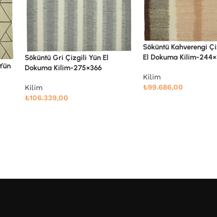
Söküntü Kahverengi Çi
El Dokuma Kilim-244
Söküntü Gri Çizgili Yün El
 Yün
Dokuma Kilim-275×366
Kilim
₺
99.686,00
Kilim
₺
106.339,00