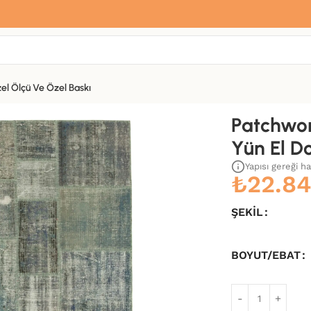
Sana özel hoş geldin hediyemiz var
Hemen üye ol, ilk siparişinde
%10 indirim
fırsatını yakala.
el Ölçü Ve Özel Baskı
kuma Kilim-174×243
Patchwo
Yün El D
Yapısı gereği h
₺
22.8
ŞEKIL
BOYUT/EBAT