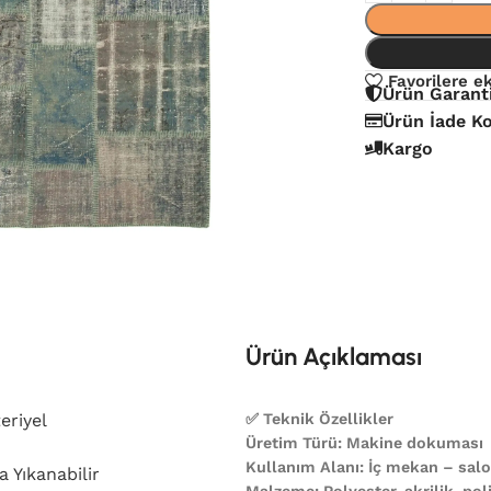
Favorilere e
Ürün Garant
Ürün İade Ko
Kargo
Ürün Açıklaması
eriyel
✅ Teknik Özellikler
Üretim Türü: Makine dokuması
Kullanım Alanı: İç mekan – salon
 Yıkanabilir
Malzeme: Polyester, akrilik, poli