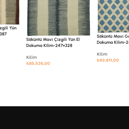
zgili Yün
×387
Söküntü Mavi Ge
Söküntü Mavi Çizgili Yün El
Dokuma Kilim-
Dokuma Kilim-247×328
Kilim
Kilim
₺
92.611,00
₺
85.536,00