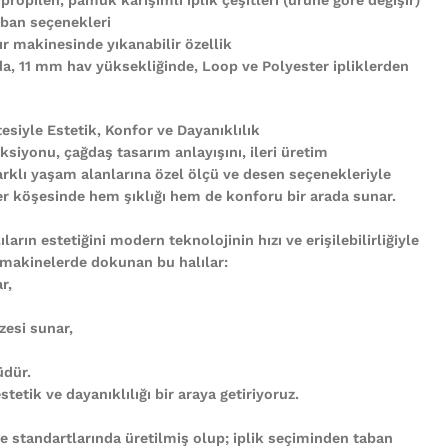
ban seçenekleri
r makinesinde yıkanabilir özellik
nda, 11 mm hav yüksekliğinde, Loop ve Polyester ipliklerden
tesiyle Estetik, Konfor ve Dayanıklılık
ksiyonu, çağdaş tasarım anlayışını, ileri üretim
arklı yaşam alanlarına özel ölçü ve desen seçenekleriyle
n her köşesinde hem şıklığı hem de konforu bir arada sunar.
ların estetiğini modern teknolojinin hızı ve erişilebilirliğiyle
 makinelerde dokunan bu halılar:
r,
zesi sunar,
üdür.
tetik ve dayanıklılığı bir araya getiriyoruz.
te standartlarında üretilmiş olup; iplik seçiminden taban