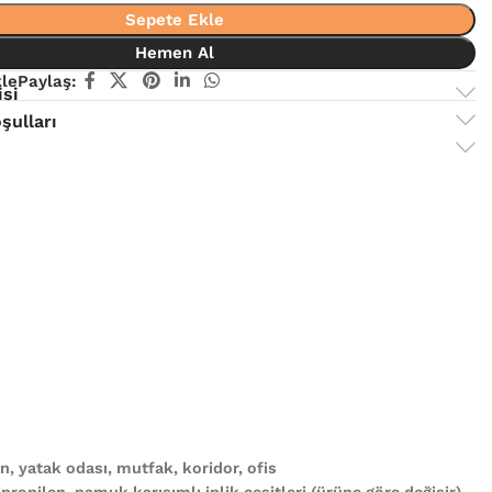
Sepete Ekle
Hemen Al
kle
Paylaş:
isi
şulları
, yatak odası, mutfak, koridor, ofis
propilen, pamuk karışımlı iplik çeşitleri (ürüne göre değişir)