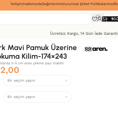
İletişim
Hakkımızda
Değerlerimiz
Kurumsal Şirket Politikalarımız
Bl
!
₺
0,
Ücretsiz Kargo, 14 Gün İade Garanti
rk Mavi Pamuk Üzerine
okuma Kilim-174×243
alılarda 3-5 cm arası çekme payı olabilir.
42,00