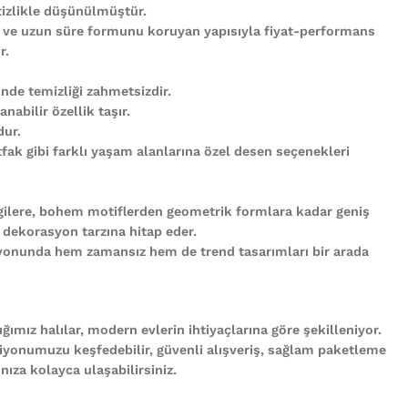
tizlikle düşünülmüştür.
 ve uzun süre formunu koruyan yapısıyla fiyat-performans
r.
nde temizliği zahmetsizdir.
abilir özellik taşır.
ur.
ak gibi farklı yaşam alanlarına özel desen seçenekleri
gilere, bohem motiflerden geometrik formlara kadar geniş
 dekorasyon tarzına hitap eder.
iyonunda hem zamansız hem de trend tasarımları bir arada
ğımız halılar, modern evlerin ihtiyaçlarına göre şekilleniyor.
iyonumuzu keşfedebilir, güvenli alışveriş, sağlam paketleme
ıza kolayca ulaşabilirsiniz.