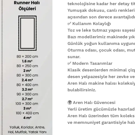
teknolojisine kadar her detay ti
Yumuşak dokusu, canlı renkleri
açısından son derece avantajlıdı
✅ Kullanım Kolaylığı
Toz ve leke tutmaz yapısı sayesi
Bazı modellerimiz makinede yıkan
Günlük yoğun kullanıma uygund
Oturma odası, çocuk odası, mutf
sunar.
✅ Modern Tasarımlar
Klasik desenlerden minimal çiz
desen yelpazesiyle her zevke ve
Aren Halı makine halısı koleks
bulabilirsiniz.
🌍 Aren Halı Güvencesi
Yerli üretim gücümüzle hazırladı
Aren Halı üzerinden tüm koleks
ve memnuniyet garantisiyle halın