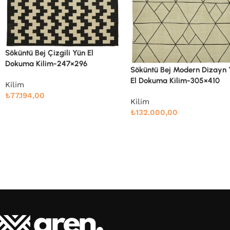
Söküntü Bej Çizgili Yün El
Dokuma Kilim-247×296
Söküntü Bej Modern Dizayn
El Dokuma Kilim-305×410
Kilim
₺
77.194,00
Kilim
₺
132.000,00