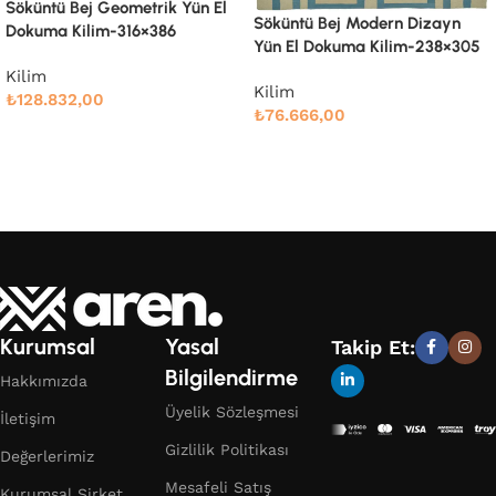
Söküntü Bej Modern Dizayn
Söküntü Bej Modern Dizayn
Yün El Dokuma Kilim-260×334
Yün El Dokuma Kilim-238×305
Kilim
Kilim
₺
91.661,00
₺
76.666,00
Devamını oku
Devamını oku
Kurumsal
Yasal
Takip Et:
Bilgilendirme
Hakkımızda
Üyelik Sözleşmesi
İletişim
Gizlilik Politikası
Değerlerimiz
Mesafeli Satış
Kurumsal Şirket