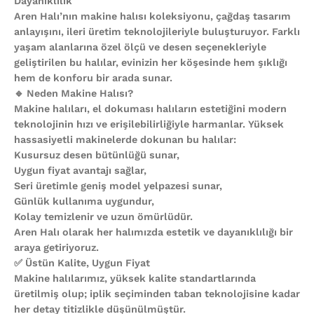
Dayanıklılık
Aren Halı’nın makine halısı koleksiyonu, çağdaş tasarım
anlayışını, ileri üretim teknolojileriyle buluşturuyor. Farklı
yaşam alanlarına özel ölçü ve desen seçenekleriyle
geliştirilen bu halılar, evinizin her köşesinde hem şıklığı
hem de konforu bir arada sunar.
🔹 Neden Makine Halısı?
Makine halıları, el dokuması halıların estetiğini modern
teknolojinin hızı ve erişilebilirliğiyle harmanlar. Yüksek
hassasiyetli makinelerde dokunan bu halılar:
Kusursuz desen bütünlüğü sunar,
Uygun fiyat avantajı sağlar,
Seri üretimle geniş model yelpazesi sunar,
Günlük kullanıma uygundur,
Kolay temizlenir ve uzun ömürlüdür.
Aren Halı olarak her halımızda estetik ve dayanıklılığı bir
araya getiriyoruz.
✅ Üstün Kalite, Uygun Fiyat
Makine halılarımız, yüksek kalite standartlarında
üretilmiş olup; iplik seçiminden taban teknolojisine kadar
her detay titizlikle düşünülmüştür.