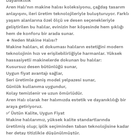
Dayanıklılık
Aren Halı’nın makine halısı koleksiyonu, çağdaş tasarım
anlayışını, ileri üretim teknolojileriyle buluşturuyor. Farklı
yaşam alanlarına özel ölçü ve desen seçenekleriyle
geliştirilen bu halılar, evinizin her köşesinde hem şıklığı
hem de konforu bir arada sunar.
🔹 Neden Makine Halısı?
Makine halıları, el dokuması halıların estetiğini modern
teknolojinin hızı ve erişilebilirliğiyle harmanlar. Yüksek
hassasiyetli makinelerde dokunan bu halılar:
Kusursuz desen bütünlüğü sunar,
Uygun fiyat avantajı sağlar,
Seri üretimle geniş model yelpazesi sunar,
Günlük kullanıma uygundur,
Kolay temizlenir ve uzun ömürlüdür.
Aren Halı olarak her halımızda estetik ve dayanıklılığı bir
araya getiriyoruz.
✅ Üstün Kalite, Uygun Fiyat
Makine halılarımız, yüksek kalite standartlarında
üretilmiş olup; iplik seçiminden taban teknolojisine kadar
her detay titizlikle düşünülmüştür.