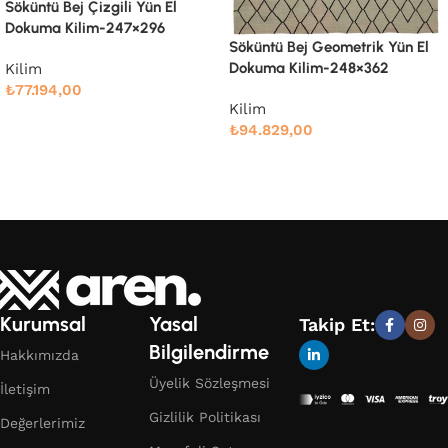
Söküntü Bej Modern Dizayn
Yün El Dokuma Kilim-247×303
Söküntü Bej Geometrik Yün El
Dokuma Kilim-248×362
Kilim
₺
78.989,00
Kilim
Devamını oku
₺
94.829,00
Devamını oku
Kurumsal
Yasal
Takip Et:
Bilgilendirme
Hakkımızda
Üyelik Sözleşmesi
İletişim
Gizlilik Politikası
Değerlerimiz