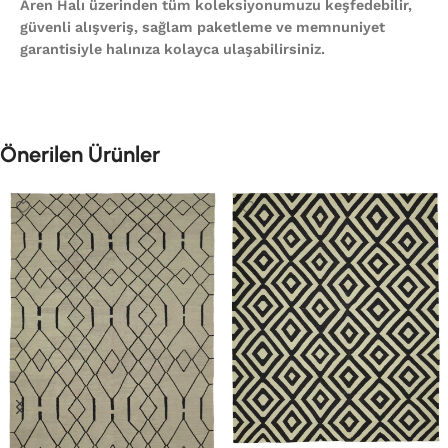
Aren Halı üzerinden tüm koleksiyonumuzu keşfedebilir,
güvenli alışveriş, sağlam paketleme ve memnuniyet
garantisiyle halınıza kolayca ulaşabilirsiniz.
Önerilen Ürünler