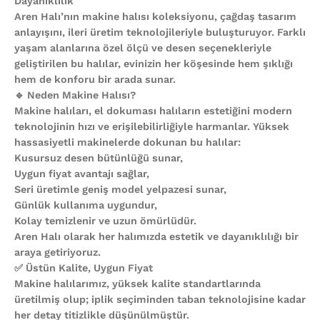
Dayanıklılık
Aren Halı’nın makine halısı koleksiyonu, çağdaş tasarım
anlayışını, ileri üretim teknolojileriyle buluşturuyor. Farklı
yaşam alanlarına özel ölçü ve desen seçenekleriyle
geliştirilen bu halılar, evinizin her köşesinde hem şıklığı
hem de konforu bir arada sunar.
🔹 Neden Makine Halısı?
Makine halıları, el dokuması halıların estetiğini modern
teknolojinin hızı ve erişilebilirliğiyle harmanlar. Yüksek
hassasiyetli makinelerde dokunan bu halılar:
Kusursuz desen bütünlüğü sunar,
Uygun fiyat avantajı sağlar,
Seri üretimle geniş model yelpazesi sunar,
Günlük kullanıma uygundur,
Kolay temizlenir ve uzun ömürlüdür.
Aren Halı olarak her halımızda estetik ve dayanıklılığı bir
araya getiriyoruz.
✅ Üstün Kalite, Uygun Fiyat
Makine halılarımız, yüksek kalite standartlarında
üretilmiş olup; iplik seçiminden taban teknolojisine kadar
her detay titizlikle düşünülmüştür.