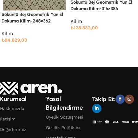
Söküntü Bej Geometrik Yün El
Dokuma Kilim-316×386
Söküntü Bej Geometrik Yün El
Dokuma Kilim-248×362
Kilim
₺
128.832,00
Kilim
Devamını oku
₺
94.829,00
Devamını oku
Kurumsal
Yasal
Takip Et:
Bilgilendirme
Hakkımızda
Üyelik Sözleşmesi
İletişim
Gizlilik Politikası
Değerlerimiz
Mesafeli Satış